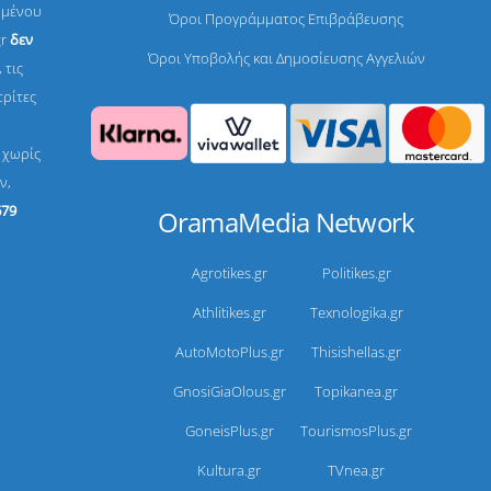
ομένου
Όροι Προγράμματος Επιβράβευσης
gr
δεν
Όροι Υποβολής και Δημοσίευσης Αγγελιών
 τις
τρίτες
, χωρίς
ν,
679
OramaMedia Network
Agrotikes.gr
Politikes.gr
Athlitikes.gr
Texnologika.gr
AutoMotoPlus.gr
Thisishellas.gr
GnosiGiaOlous.gr
Topikanea.gr
GoneisPlus.gr
TourismosPlus.gr
Kultura.gr
TVnea.gr