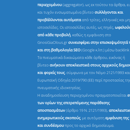
περιεχομένου
(aggregator), ως εκ τούτου τα άρθρα, ε
και τυχόν ενσωματωμένα βίντεο
συλλέγονται και
προβάλλονται αυτόματα
από τρίτες, ελληνικές και μη
ιστοσελίδες. Οι ιστοσελίδες αυτές, ως πηγές,
ωφελούν
από κάθε προβολή
, καθώς η εμφάνιση στο
GnosiGiaOlous.gr
συνεισφέρει στην επισκεψιμότητά 
και στη βαθμολογία SEO
(Google κ.λπ.) μέσω backlink 
Τα πνευματικά δικαιώματα κάθε άρθρου, εικόνας ή
βίντεο
ανήκουν αποκλειστικά στους αρχικούς δημι
και φορείς τους
, σύμφωνα με τον Νόμο 2121/1993 και
Ευρωπαϊκή Οδηγία 2019/790 (ΕΕ) περί προστασίας τη
πνευματικής ιδιοκτησίας.
Η αναδημοσίευση περιεχομένου πραγματοποιείται
ε
των ορίων της επιτρεπόμενης παράθεσης
αποσπασμάτων
(άρθρο 19 Ν. 2121/1993),
αποκλειστικ
ενημερωτικούς σκοπούς
, με αυτόματη
εμφάνιση της
και συνδέσμου
προς το αρχικό δημοσίευμα.