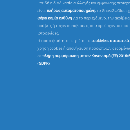
Επειδή η διαδικασία συλλογής και εμφάνισης περιεχ
είναι
πλήρως αυτοματοποιημένη
, το GnosiGiaOlous.
φέρει καμία ευθύνη
για το περιεχόμενο, την ακρίβεια,
απόψεις ή τυχόν παραβιάσεις που προέρχονται από 
ιστοσελίδες.
Η επισκεψιμότητα μετριέται με
cookieless στατιστικά
χρήση cookies ή αποθήκευση προσωπικών δεδομένω
σε
πλήρη συμμόρφωση με τον Κανονισμό (ΕΕ) 2016/
(GDPR)
.