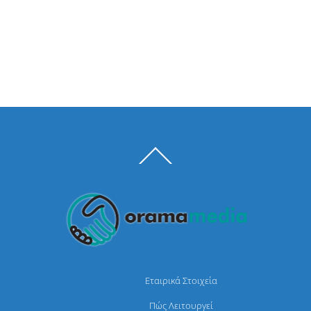
Back
To
Top
Εταιρικά Στοιχεία
Πώς Λειτουργεί