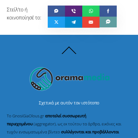
Back
To
Top
Σχετικά με αυτόν τον ιστότοπο
Το GnosiGiaOlous.gr
αποτελεί συσσωρευτή
περιεχομένου
(aggregator), ως εκ τούτου τα άρθρα, εικόνες και
τυχόν ενσωματωμένα βίντεο
συλλέγονται και προβάλλονται