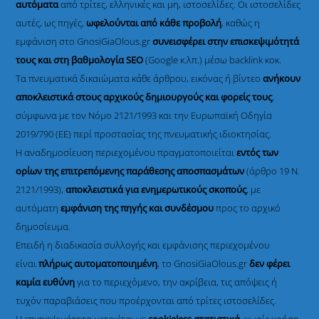
αυτόματα
από τρίτες, ελληνικές και μη, ιστοσελίδες. Οι ιστοσελίδες
αυτές, ως πηγές,
ωφελούνται από κάθε προβολή
, καθώς η
εμφάνιση στο GnosiGiaOlous.gr
συνεισφέρει στην επισκεψιμότητά
τους και στη βαθμολογία SEO
(Google κ.λπ.) μέσω backlink κοκ.
Τα πνευματικά δικαιώματα κάθε άρθρου, εικόνας ή βίντεο
ανήκουν
αποκλειστικά στους αρχικούς δημιουργούς και φορείς τους
,
σύμφωνα με τον Νόμο 2121/1993 και την Ευρωπαϊκή Οδηγία
2019/790 (ΕΕ) περί προστασίας της πνευματικής ιδιοκτησίας.
Η αναδημοσίευση περιεχομένου πραγματοποιείται
εντός των
ορίων της επιτρεπόμενης παράθεσης αποσπασμάτων
(άρθρο 19 Ν.
2121/1993),
αποκλειστικά για ενημερωτικούς σκοπούς
, με
αυτόματη
εμφάνιση της πηγής και συνδέσμου
προς το αρχικό
δημοσίευμα.
Επειδή η διαδικασία συλλογής και εμφάνισης περιεχομένου
είναι
πλήρως αυτοματοποιημένη
, το GnosiGiaOlous.gr
δεν φέρει
καμία ευθύνη
για το περιεχόμενο, την ακρίβεια, τις απόψεις ή
τυχόν παραβιάσεις που προέρχονται από τρίτες ιστοσελίδες.
Η επισκεψιμότητα μετριέται με
cookieless στατιστικά
, χωρίς χρήση