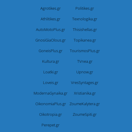
Agrotikes.gr
Politikes.gr
Athlitikes.gr
Texnologika.gr
AutoMotoPlus.gr
Thisishellas.gr
GnosiGiaOlous.gr
Topikanea.gr
GoneisPlus.gr
TourismosPlus.gr
Kultura.gr
TVnea.gr
Loatki.gr
Upnow.gr
Loveis.gr
VresSyntages.gr
ModernaGynaika.gr
Xristianika.gr
OikonomiaPlus.gr
ZoumeKalytera.gr
Oikotropia.gr
ZoumeSpiti.gr
Perepet.gr