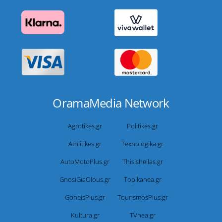
OramaMedia Network
Agrotikes.gr
Politikes.gr
Athlitikes.gr
Texnologika.gr
AutoMotoPlus.gr
Thisishellas.gr
GnosiGiaOlous.gr
Topikanea.gr
GoneisPlus.gr
TourismosPlus.gr
Kultura.gr
TVnea.gr