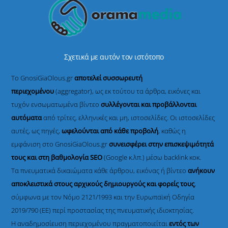
Σχετικά με αυτόν τον ιστότοπο
Το GnosiGiaOlous.gr
αποτελεί συσσωρευτή
περιεχομένου
(aggregator), ως εκ τούτου τα άρθρα, εικόνες και
τυχόν ενσωματωμένα βίντεο
συλλέγονται και προβάλλονται
αυτόματα
από τρίτες, ελληνικές και μη, ιστοσελίδες. Οι ιστοσελίδες
αυτές, ως πηγές,
ωφελούνται από κάθε προβολή
, καθώς η
εμφάνιση στο GnosiGiaOlous.gr
συνεισφέρει στην επισκεψιμότητά
τους και στη βαθμολογία SEO
(Google κ.λπ.) μέσω backlink κοκ.
Τα πνευματικά δικαιώματα κάθε άρθρου, εικόνας ή βίντεο
ανήκουν
αποκλειστικά στους αρχικούς δημιουργούς και φορείς τους
,
σύμφωνα με τον Νόμο 2121/1993 και την Ευρωπαϊκή Οδηγία
2019/790 (ΕΕ) περί προστασίας της πνευματικής ιδιοκτησίας.
Η αναδημοσίευση περιεχομένου πραγματοποιείται
εντός των