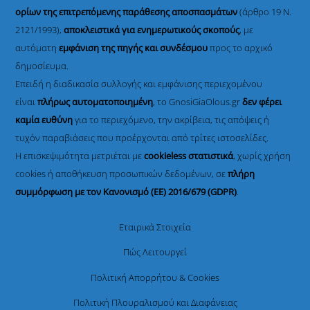
ορίων της επιτρεπόμενης παράθεσης αποσπασμάτων
(άρθρο 19 Ν.
2121/1993),
αποκλειστικά για ενημερωτικούς σκοπούς
, με
αυτόματη
εμφάνιση της πηγής και συνδέσμου
προς το αρχικό
δημοσίευμα.
Επειδή η διαδικασία συλλογής και εμφάνισης περιεχομένου
είναι
πλήρως αυτοματοποιημένη
, το GnosiGiaOlous.gr
δεν φέρει
καμία ευθύνη
για το περιεχόμενο, την ακρίβεια, τις απόψεις ή
τυχόν παραβιάσεις που προέρχονται από τρίτες ιστοσελίδες.
Η επισκεψιμότητα μετριέται με
cookieless στατιστικά
, χωρίς χρήση
cookies ή αποθήκευση προσωπικών δεδομένων, σε
πλήρη
συμμόρφωση με τον Κανονισμό (ΕΕ) 2016/679 (GDPR)
.
Εταιρικά Στοιχεία
Πώς Λειτουργεί
Πολιτική Απορρήτου & Cookies
Πολιτική Πλουραλισμού και Διαφάνειας