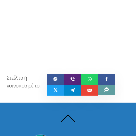
Back
To
Top