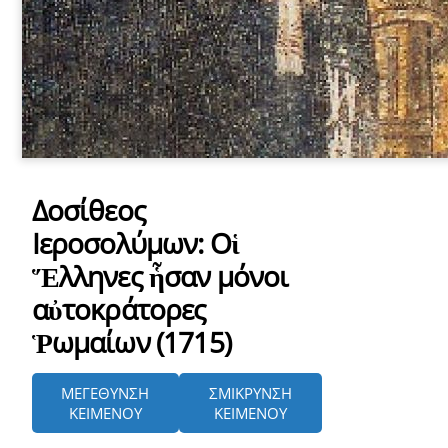
Δοσίθεος
Ιεροσoλύμων: Οἱ
Ἕλληνες ἧσαν μόνοι
αὐτοκράτορες
Ῥωμαίων (1715)
ΜΕΓΕΘΥΝΣΗ
ΣΜΙΚΡΥΝΣΗ
ΚΕΙΜΕΝΟΥ
ΚΕΙΜΕΝΟΥ