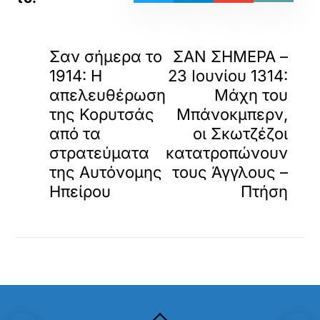
«
»
ΠΡΟΗΓΟΥΜΕΝΟ
ΕΠΟΜΕΝΟ
Σαν σήμερα το
ΣΑΝ ΣΗΜΕΡΑ –
1914: Η
23 Ιουνίου 1314:
απελευθέρωση
Μάχη του
της Κορυτσάς
Μπάνοκμπερν,
από τα
οι Σκωτζέζοι
στρατεύματα
κατατροπώνουν
της Αυτόνομης
τους Άγγλους –
Ηπείρου
Πτήση
Back