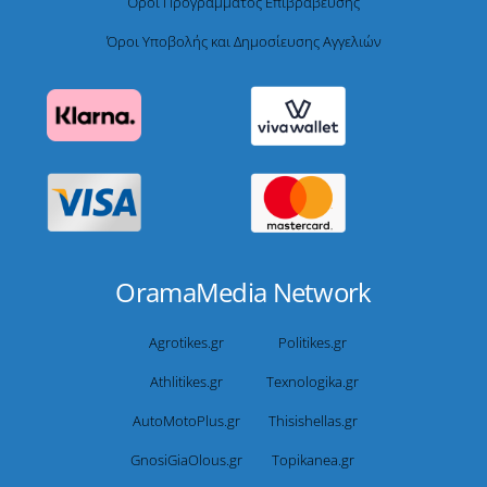
Όροι Προγράμματος Επιβράβευσης
Όροι Υποβολής και Δημοσίευσης Αγγελιών
OramaMedia Network
Agrotikes.gr
Politikes.gr
Athlitikes.gr
Texnologika.gr
AutoMotoPlus.gr
Thisishellas.gr
GnosiGiaOlous.gr
Topikanea.gr