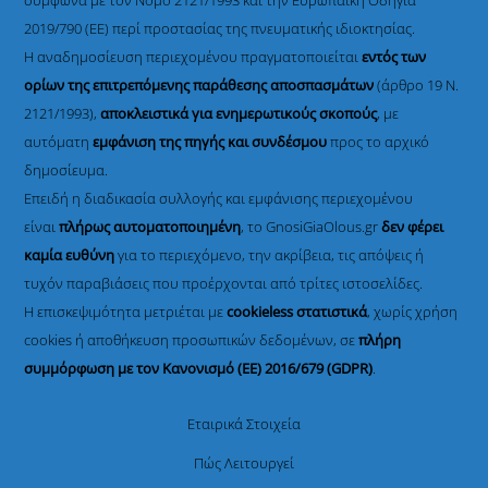
σύμφωνα με τον Νόμο 2121/1993 και την Ευρωπαϊκή Οδηγία
2019/790 (ΕΕ) περί προστασίας της πνευματικής ιδιοκτησίας.
Η αναδημοσίευση περιεχομένου πραγματοποιείται
εντός των
ορίων της επιτρεπόμενης παράθεσης αποσπασμάτων
(άρθρο 19 Ν.
2121/1993),
αποκλειστικά για ενημερωτικούς σκοπούς
, με
αυτόματη
εμφάνιση της πηγής και συνδέσμου
προς το αρχικό
δημοσίευμα.
Επειδή η διαδικασία συλλογής και εμφάνισης περιεχομένου
είναι
πλήρως αυτοματοποιημένη
, το GnosiGiaOlous.gr
δεν φέρει
καμία ευθύνη
για το περιεχόμενο, την ακρίβεια, τις απόψεις ή
τυχόν παραβιάσεις που προέρχονται από τρίτες ιστοσελίδες.
Η επισκεψιμότητα μετριέται με
cookieless στατιστικά
, χωρίς χρήση
cookies ή αποθήκευση προσωπικών δεδομένων, σε
πλήρη
συμμόρφωση με τον Κανονισμό (ΕΕ) 2016/679 (GDPR)
.
Εταιρικά Στοιχεία
Πώς Λειτουργεί