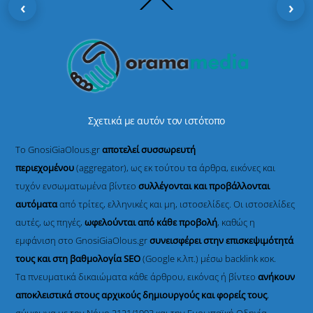
‹
›
To
Top
Σχετικά με αυτόν τον ιστότοπο
Το GnosiGiaOlous.gr
αποτελεί συσσωρευτή
περιεχομένου
(aggregator), ως εκ τούτου τα άρθρα, εικόνες και
τυχόν ενσωματωμένα βίντεο
συλλέγονται και προβάλλονται
αυτόματα
από τρίτες, ελληνικές και μη, ιστοσελίδες. Οι ιστοσελίδες
αυτές, ως πηγές,
ωφελούνται από κάθε προβολή
, καθώς η
εμφάνιση στο GnosiGiaOlous.gr
συνεισφέρει στην επισκεψιμότητά
τους και στη βαθμολογία SEO
(Google κ.λπ.) μέσω backlink κοκ.
Τα πνευματικά δικαιώματα κάθε άρθρου, εικόνας ή βίντεο
ανήκουν
αποκλειστικά στους αρχικούς δημιουργούς και φορείς τους
,