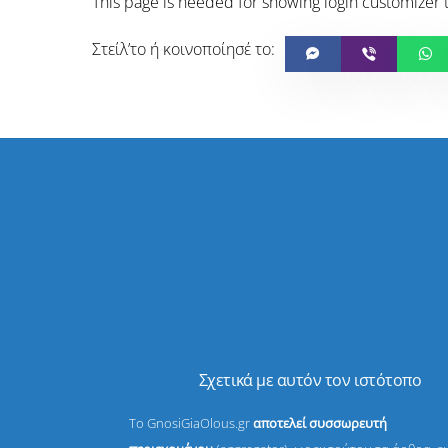
This page is needed for showing login customizer 
Σχετικά με αυτόν τον ιστότοπο
Το GnosiGiaOlous.gr
αποτελεί συσσωρευτή