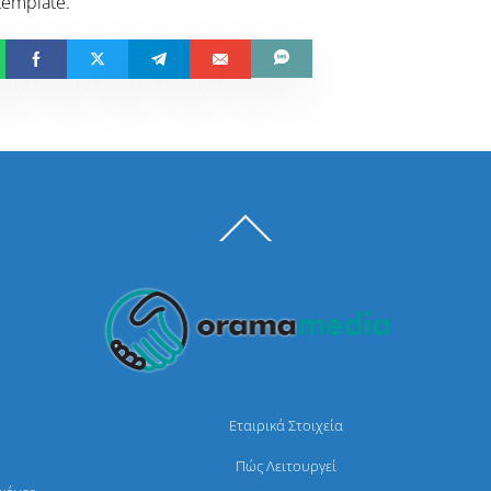
template.
Back
To
Top
Εταιρικά Στοιχεία
Πώς Λειτουργεί