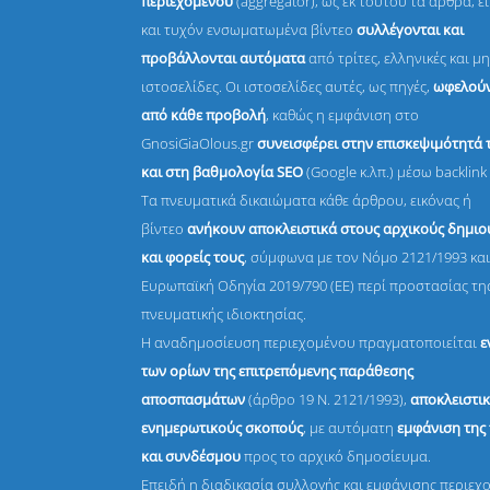
περιεχομένου
(aggregator), ως εκ τούτου τα άρθρα, ε
και τυχόν ενσωματωμένα βίντεο
συλλέγονται και
προβάλλονται αυτόματα
από τρίτες, ελληνικές και μη
ιστοσελίδες. Οι ιστοσελίδες αυτές, ως πηγές,
ωφελούν
από κάθε προβολή
, καθώς η εμφάνιση στο
GnosiGiaOlous.gr
συνεισφέρει στην επισκεψιμότητά 
και στη βαθμολογία SEO
(Google κ.λπ.) μέσω backlink 
Τα πνευματικά δικαιώματα κάθε άρθρου, εικόνας ή
βίντεο
ανήκουν αποκλειστικά στους αρχικούς δημι
και φορείς τους
, σύμφωνα με τον Νόμο 2121/1993 και
Ευρωπαϊκή Οδηγία 2019/790 (ΕΕ) περί προστασίας τη
πνευματικής ιδιοκτησίας.
Η αναδημοσίευση περιεχομένου πραγματοποιείται
ε
των ορίων της επιτρεπόμενης παράθεσης
αποσπασμάτων
(άρθρο 19 Ν. 2121/1993),
αποκλειστικ
ενημερωτικούς σκοπούς
, με αυτόματη
εμφάνιση της
και συνδέσμου
προς το αρχικό δημοσίευμα.
Επειδή η διαδικασία συλλογής και εμφάνισης περιεχ