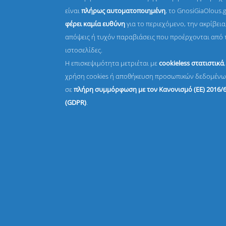
είναι
πλήρως αυτοματοποιημένη
, το GnosiGiaOlous.
φέρει καμία ευθύνη
για το περιεχόμενο, την ακρίβεια,
απόψεις ή τυχόν παραβιάσεις που προέρχονται από 
ιστοσελίδες.
Η επισκεψιμότητα μετριέται με
cookieless στατιστικά
χρήση cookies ή αποθήκευση προσωπικών δεδομένω
σε
πλήρη συμμόρφωση με τον Κανονισμό (ΕΕ) 2016/
(GDPR)
.