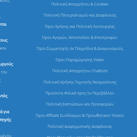
ικόνες
Πολιτική Απορρήτου & Cookies
Πολιτική Πλουραλισμού και Διαφάνειας
,
ται
Όροι Χρήσης και Πολιτική Λειτουργίας
Όροι Αγορών, Αποστολών & Επιστροφών
τους
κοκ.
Όροι Συμμετοχής σε Παιχνίδια & Διαγωνισμούς
Όροι Παραχώρησης Video
ουργούς
Πολιτική Απορρήτου Chatbots
 την
ς
Πολιτική Χρήσης Τεχνητής Νοημοσύνης
Προϊόντα Φιλικά προς το Περιβάλλον
ντός
Πολιτική Εκπτώσεων και Προσφορών
ά για
Όροι Affiliate Συνδέσμων & Προωθητικού Υλικού
 πηγής
Πολιτική Διαφημιστικής Διαφάνειας
ομένου