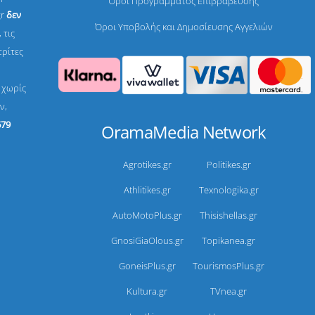
Όροι Προγράμματος Επιβράβευσης
gr
δεν
Όροι Υποβολής και Δημοσίευσης Αγγελιών
 τις
τρίτες
, χωρίς
ν,
679
OramaMedia Network
Agrotikes.gr
Politikes.gr
Athlitikes.gr
Texnologika.gr
AutoMotoPlus.gr
Thisishellas.gr
GnosiGiaOlous.gr
Topikanea.gr
GoneisPlus.gr
TourismosPlus.gr
Kultura.gr
TVnea.gr