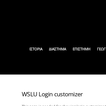
Skip
to
content
ΙΣΤΟΡΊΑ
ΔΙΆΣΤΗΜΑ
ΕΠΙΣΤΉΜΗ
ΓΕΩΓ
WSLU Login customizer