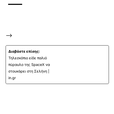
–>
Διαβάστε επίσης:
Τηλεσκόπιo είδε παλιό
πύραυλο της SpaceX να
στουκάρει στη Σελήνη |
in.gr