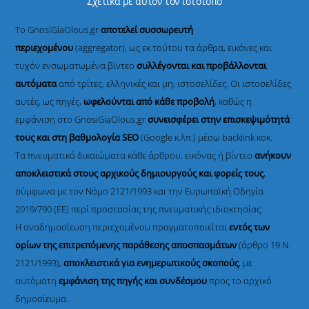
Σχετικά με αυτόν τον ιστότοπο
Το GnosiGiaOlous.gr
αποτελεί συσσωρευτή
περιεχομένου
(aggregator), ως εκ τούτου τα άρθρα, εικόνες και
τυχόν ενσωματωμένα βίντεο
συλλέγονται και προβάλλονται
αυτόματα
από τρίτες, ελληνικές και μη, ιστοσελίδες. Οι ιστοσελίδες
αυτές, ως πηγές,
ωφελούνται από κάθε προβολή
, καθώς η
εμφάνιση στο GnosiGiaOlous.gr
συνεισφέρει στην επισκεψιμότητά
τους και στη βαθμολογία SEO
(Google κ.λπ.) μέσω backlink κοκ.
Τα πνευματικά δικαιώματα κάθε άρθρου, εικόνας ή βίντεο
ανήκουν
αποκλειστικά στους αρχικούς δημιουργούς και φορείς τους
,
σύμφωνα με τον Νόμο 2121/1993 και την Ευρωπαϊκή Οδηγία
2019/790 (ΕΕ) περί προστασίας της πνευματικής ιδιοκτησίας.
Η αναδημοσίευση περιεχομένου πραγματοποιείται
εντός των
ορίων της επιτρεπόμενης παράθεσης αποσπασμάτων
(άρθρο 19 Ν.
2121/1993),
αποκλειστικά για ενημερωτικούς σκοπούς
, με
αυτόματη
εμφάνιση της πηγής και συνδέσμου
προς το αρχικό
δημοσίευμα.