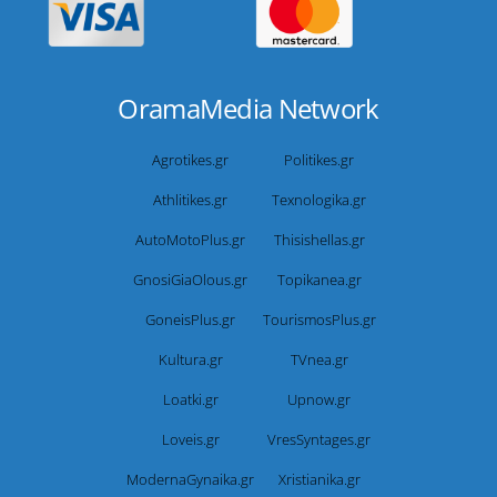
OramaMedia Network
Agrotikes.gr
Politikes.gr
Athlitikes.gr
Texnologika.gr
AutoMotoPlus.gr
Thisishellas.gr
GnosiGiaOlous.gr
Topikanea.gr
GoneisPlus.gr
TourismosPlus.gr
Kultura.gr
TVnea.gr
Loatki.gr
Upnow.gr
Loveis.gr
VresSyntages.gr
ModernaGynaika.gr
Xristianika.gr