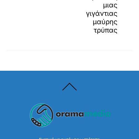
μιας
γιγάντιας
μαύρης
τρύπας
Back
To
Top