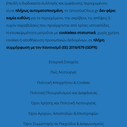
Επειδή η διαδικασία συλλογής και εμφάνισης περιεχομένου
είναι
πλήρως αυτοματοποιημένη
, το GnosiGiaOlous.gr
δεν φέρει
καμία ευθύνη
για το περιεχόμενο, την ακρίβεια, τις απόψεις ή
τυχόν παραβιάσεις που προέρχονται από τρίτες ιστοσελίδες.
Η επισκεψιμότητα μετριέται με
cookieless στατιστικά
, χωρίς χρήση
cookies ή αποθήκευση προσωπικών δεδομένων, σε
πλήρη
συμμόρφωση με τον Κανονισμό (ΕΕ) 2016/679 (GDPR)
.
Εταιρικά Στοιχεία
Πώς Λειτουργεί
Πολιτική Απορρήτου & Cookies
Πολιτική Πλουραλισμού και Διαφάνειας
Όροι Χρήσης και Πολιτική Λειτουργίας
Όροι Αγορών, Αποστολών & Επιστροφών
Όροι Συμμετοχής σε Παιχνίδια & Διαγωνισμούς