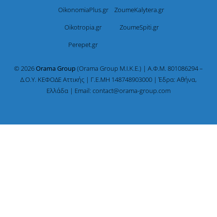
OikonomiaPlus.gr
ZoumeKalytera.gr
Oikotropia.gr
ZoumeSpiti.gr
Perepet.gr
© 2026
Orama Group
(Orama Group Μ.Ι.Κ.Ε.) | Α.Φ.Μ. 801086294 –
Δ.Ο.Υ. ΚΕΦΟΔΕ Αττικής | Γ.Ε.ΜΗ 148748903000 | Έδρα: Αθήνα,
Ελλάδα | Email: contact@orama-group.com