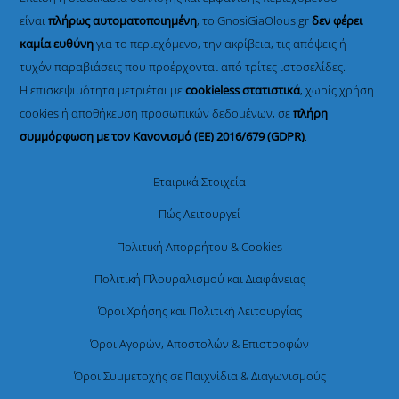
είναι
πλήρως αυτοματοποιημένη
, το GnosiGiaOlous.gr
δεν φέρει
καμία ευθύνη
για το περιεχόμενο, την ακρίβεια, τις απόψεις ή
τυχόν παραβιάσεις που προέρχονται από τρίτες ιστοσελίδες.
Η επισκεψιμότητα μετριέται με
cookieless στατιστικά
, χωρίς χρήση
cookies ή αποθήκευση προσωπικών δεδομένων, σε
πλήρη
συμμόρφωση με τον Κανονισμό (ΕΕ) 2016/679 (GDPR)
.
Εταιρικά Στοιχεία
Πώς Λειτουργεί
Πολιτική Απορρήτου & Cookies
Πολιτική Πλουραλισμού και Διαφάνειας
Όροι Χρήσης και Πολιτική Λειτουργίας
Όροι Αγορών, Αποστολών & Επιστροφών
Όροι Συμμετοχής σε Παιχνίδια & Διαγωνισμούς