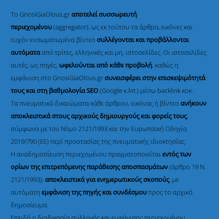
Το GnosiGiaOlous.gr
αποτελεί συσσωρευτή
περιεχομένου
(aggregator), ως εκ τούτου τα άρθρα, εικόνες και
τυχόν ενσωματωμένα βίντεο
συλλέγονται και προβάλλονται
αυτόματα
από τρίτες, ελληνικές και μη, ιστοσελίδες. Οι ιστοσελίδες
αυτές, ως πηγές,
ωφελούνται από κάθε προβολή
, καθώς η
εμφάνιση στο GnosiGiaOlous.gr
συνεισφέρει στην επισκεψιμότητά
τους και στη βαθμολογία SEO
(Google κ.λπ.) μέσω backlink κοκ.
Τα πνευματικά δικαιώματα κάθε άρθρου, εικόνας ή βίντεο
ανήκουν
αποκλειστικά στους αρχικούς δημιουργούς και φορείς τους
,
σύμφωνα με τον Νόμο 2121/1993 και την Ευρωπαϊκή Οδηγία
2019/790 (ΕΕ) περί προστασίας της πνευματικής ιδιοκτησίας.
Η αναδημοσίευση περιεχομένου πραγματοποιείται
εντός των
ορίων της επιτρεπόμενης παράθεσης αποσπασμάτων
(άρθρο 19 Ν.
2121/1993),
αποκλειστικά για ενημερωτικούς σκοπούς
, με
αυτόματη
εμφάνιση της πηγής και συνδέσμου
προς το αρχικό
δημοσίευμα.
Επειδή η διαδικασία συλλογής και εμφάνισης περιεχομένου