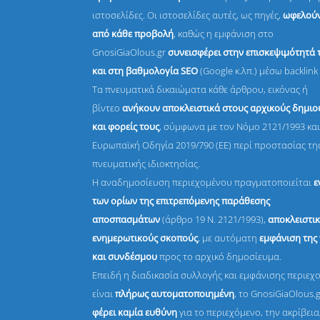
ιστοσελίδες. Οι ιστοσελίδες αυτές, ως πηγές,
ωφελούν
από κάθε προβολή
, καθώς η εμφάνιση στο
GnosiGiaOlous.gr
συνεισφέρει στην επισκεψιμότητά 
και στη βαθμολογία SEO
(Google κ.λπ.) μέσω backlink 
Τα πνευματικά δικαιώματα κάθε άρθρου, εικόνας ή
βίντεο
ανήκουν αποκλειστικά στους αρχικούς δημι
και φορείς τους
, σύμφωνα με τον Νόμο 2121/1993 και
Ευρωπαϊκή Οδηγία 2019/790 (ΕΕ) περί προστασίας τη
πνευματικής ιδιοκτησίας.
Η αναδημοσίευση περιεχομένου πραγματοποιείται
ε
των ορίων της επιτρεπόμενης παράθεσης
αποσπασμάτων
(άρθρο 19 Ν. 2121/1993),
αποκλειστικ
ενημερωτικούς σκοπούς
, με αυτόματη
εμφάνιση της
και συνδέσμου
προς το αρχικό δημοσίευμα.
Επειδή η διαδικασία συλλογής και εμφάνισης περιεχ
είναι
πλήρως αυτοματοποιημένη
, το GnosiGiaOlous.
φέρει καμία ευθύνη
για το περιεχόμενο, την ακρίβεια,