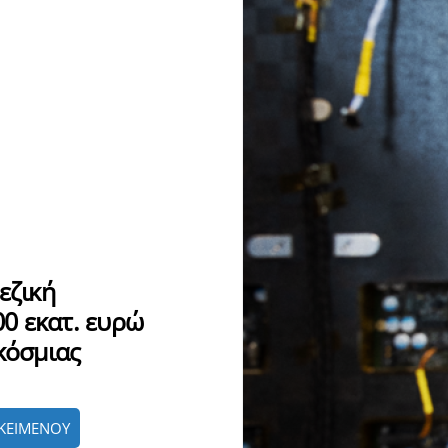
εζική
0 εκατ. ευρώ
κόσμιας
ΚΕΙΜΕΝΟΥ