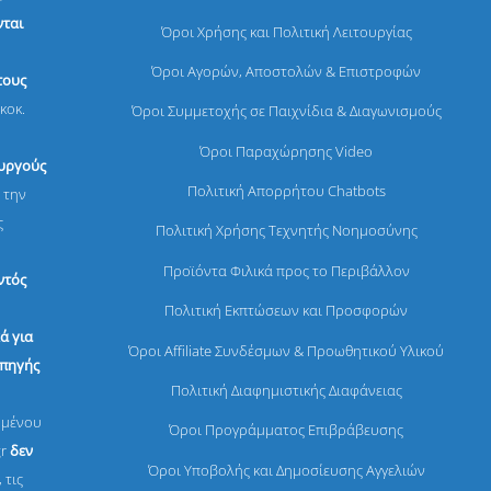
ται
Όροι Χρήσης και Πολιτική Λειτουργίας
Όροι Αγορών, Αποστολών & Επιστροφών
τους
κοκ.
Όροι Συμμετοχής σε Παιχνίδια & Διαγωνισμούς
Όροι Παραχώρησης Video
ουργούς
Πολιτική Απορρήτου Chatbots
 την
ς
Πολιτική Χρήσης Τεχνητής Νοημοσύνης
Προϊόντα Φιλικά προς το Περιβάλλον
ντός
Πολιτική Εκπτώσεων και Προσφορών
ά για
Όροι Affiliate Συνδέσμων & Προωθητικού Υλικού
 πηγής
Πολιτική Διαφημιστικής Διαφάνειας
ομένου
Όροι Προγράμματος Επιβράβευσης
gr
δεν
Όροι Υποβολής και Δημοσίευσης Αγγελιών
 τις