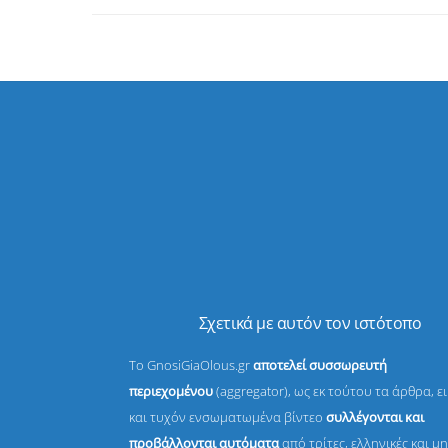
Σχετικά με αυτόν τον ιστότοπο
Το GnosiGiaOlous.gr
αποτελεί συσσωρευτή
περιεχομένου
(aggregator), ως εκ τούτου τα άρθρα, ε
και τυχόν ενσωματωμένα βίντεο
συλλέγονται και
προβάλλονται αυτόματα
από τρίτες, ελληνικές και μη