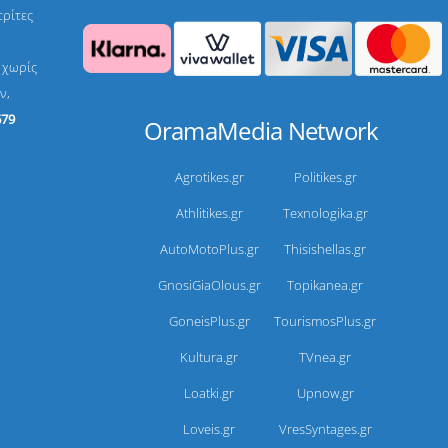
τρίτες
, χωρίς
ν,
679
OramaMedia Network
Agrotikes.gr
Politikes.gr
Athlitikes.gr
Texnologika.gr
AutoMotoPlus.gr
Thisishellas.gr
GnosiGiaOlous.gr
Topikanea.gr
GoneisPlus.gr
TourismosPlus.gr
Kultura.gr
TVnea.gr
Loatki.gr
Upnow.gr
Loveis.gr
VresSyntages.gr