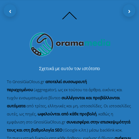
‹
›
Back
To
Top
Σχετικά με αυτόν τον ιστότοπο
Το GnosiGiaOlous.gr
αποτελεί συσσωρευτή
περιεχομένου
(aggregator), ως εκ τούτου τα άρθρα, εικόνες και
τυχόν ενσωματωμένα βίντεο
συλλέγονται και προβάλλονται
αυτόματα
από τρίτες, ελληνικές και μη, ιστοσελίδες. Οι ιστοσελίδες
αυτές, ως πηγές,
ωφελούνται από κάθε προβολή
, καθώς η
εμφάνιση στο GnosiGiaOlous.gr
συνεισφέρει στην επισκεψιμότητά
τους και στη βαθμολογία SEO
(Google κ.λπ.) μέσω backlink κοκ.
Τα πνευματικά δικαιώματα κάθε άρθρου, εικόνας ή βίντεο
ανήκουν