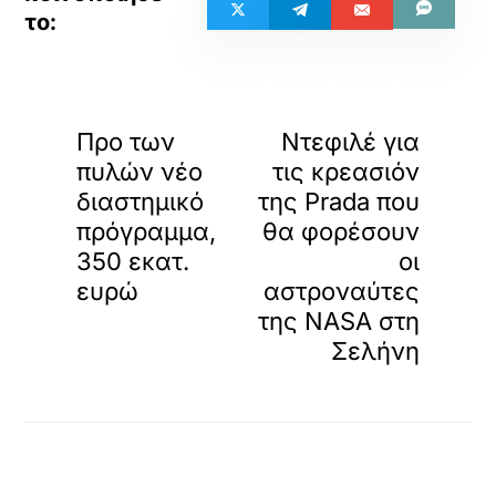
«
»
ΠΡΟΗΓΟΥΜΕΝΟ
ΕΠΟΜΕΝΟ
Προ των
Ντεφιλέ για
πυλών νέο
τις κρεασιόν
διαστημικό
της Prada που
πρόγραμμα,
θα φορέσουν
350 εκατ.
οι
ευρώ
αστροναύτες
της NASA στη
Σελήνη