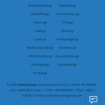
GnosiGiaOlous.gr
Topikanea.gr
GoneisPlus.gr
TourismosPlus.gr
Kultura.gr
TVnea.gr
Loatki.gr
Upnow.gr
Loveis.gr
VresSyntages.gr
ModernaGynaika.gr
Xristianika.gr
OikonomiaPlus.gr
ZoumeKalytera.gr
Oikotropia.gr
ZoumeSpiti.gr
Perepet.gr
© 2026
Orama Group
(Orama Group Μ.Ι.Κ.Ε.) | Α.Φ.Μ. 801086294 –
Δ.Ο.Υ. ΚΕΦΟΔΕ Αττικής | Γ.Ε.ΜΗ 148748903000 | Έδρα: Αθήνα,
Ελλάδα | Email: contact@orama-group.com