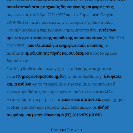
αποκλειστικά στους αρχικούς δημιουργούς και φορείς τους
,
σύμφωνα με τον Νόμο 2121/1993 και την Ευρωπαϊκή Οδηγία
2019/790 (ΕΕ) περί προστασίας της πνευματικής ιδιοκτησίας.
Η αναδημοσίευση περιεχομένου πραγματοποιείται
εντός των
ορίων της επιτρεπόμενης παράθεσης αποσπασμάτων
(άρθρο 19 Ν.
2121/1993),
αποκλειστικά για ενημερωτικούς σκοπούς
, με
αυτόματη
εμφάνιση της πηγής και συνδέσμου
προς το αρχικό
δημοσίευμα.
Επειδή η διαδικασία συλλογής και εμφάνισης περιεχομένου
είναι
πλήρως αυτοματοποιημένη
, το GnosiGiaOlous.gr
δεν φέρει
καμία ευθύνη
για το περιεχόμενο, την ακρίβεια, τις απόψεις ή
τυχόν παραβιάσεις που προέρχονται από τρίτες ιστοσελίδες.
Η επισκεψιμότητα μετριέται με
cookieless στατιστικά
, χωρίς χρήση
cookies ή αποθήκευση προσωπικών δεδομένων, σε
πλήρη
συμμόρφωση με τον Κανονισμό (ΕΕ) 2016/679 (GDPR)
.
Εταιρικά Στοιχεία