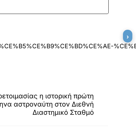
›
F%CF%84%CE%B5%CE%B9%CE%BD%CE%AE
»
ΕΠΟΜΕΝΟ
οετοιμασίας η ιστορική πρώτη
ηνα αστροναύτη στον Διεθνή
Διαστημικό Σταθμό