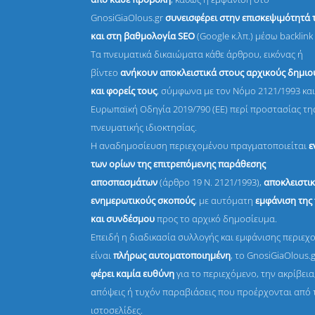
GnosiGiaOlous.gr
συνεισφέρει στην επισκεψιμότητά 
και στη βαθμολογία SEO
(Google κ.λπ.) μέσω backlink 
Τα πνευματικά δικαιώματα κάθε άρθρου, εικόνας ή
βίντεο
ανήκουν αποκλειστικά στους αρχικούς δημι
και φορείς τους
, σύμφωνα με τον Νόμο 2121/1993 και
Ευρωπαϊκή Οδηγία 2019/790 (ΕΕ) περί προστασίας τη
πνευματικής ιδιοκτησίας.
Η αναδημοσίευση περιεχομένου πραγματοποιείται
ε
των ορίων της επιτρεπόμενης παράθεσης
αποσπασμάτων
(άρθρο 19 Ν. 2121/1993),
αποκλειστικ
ενημερωτικούς σκοπούς
, με αυτόματη
εμφάνιση της
και συνδέσμου
προς το αρχικό δημοσίευμα.
Επειδή η διαδικασία συλλογής και εμφάνισης περιεχ
είναι
πλήρως αυτοματοποιημένη
, το GnosiGiaOlous.
φέρει καμία ευθύνη
για το περιεχόμενο, την ακρίβεια,
απόψεις ή τυχόν παραβιάσεις που προέρχονται από 
ιστοσελίδες.