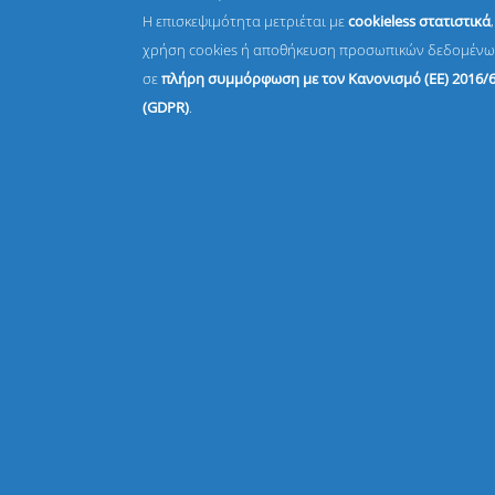
Η επισκεψιμότητα μετριέται με
cookieless στατιστικά
χρήση cookies ή αποθήκευση προσωπικών δεδομένω
σε
πλήρη συμμόρφωση με τον Κανονισμό (ΕΕ) 2016/
(GDPR)
.