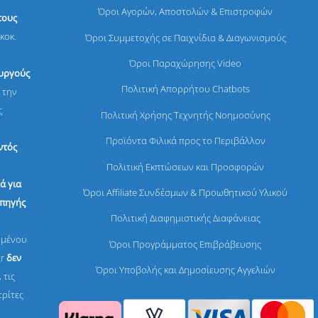
Όροι Αγορών, Αποστολών & Επιστροφών
τους
κοκ.
Όροι Συμμετοχής σε Παιχνίδια & Διαγωνισμούς
Όροι Παραχώρησης Video
ουργούς
Πολιτική Απορρήτου Chatbots
 την
ς
Πολιτική Χρήσης Τεχνητής Νοημοσύνης
Προϊόντα Φιλικά προς το Περιβάλλον
ντός
Πολιτική Εκπτώσεων και Προσφορών
ά για
Όροι Affiliate Συνδέσμων & Προωθητικού Υλικού
 πηγής
Πολιτική Διαφημιστικής Διαφάνειας
ομένου
Όροι Προγράμματος Επιβράβευσης
gr
δεν
Όροι Υποβολής και Δημοσίευσης Αγγελιών
 τις
τρίτες