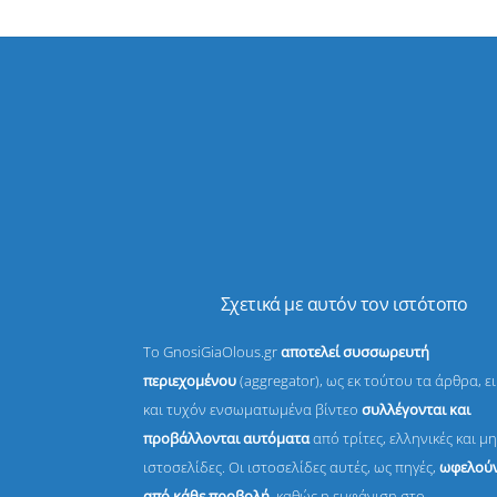
Σχετικά με αυτόν τον ιστότοπο
Το GnosiGiaOlous.gr
αποτελεί συσσωρευτή
περιεχομένου
(aggregator), ως εκ τούτου τα άρθρα, ε
και τυχόν ενσωματωμένα βίντεο
συλλέγονται και
προβάλλονται αυτόματα
από τρίτες, ελληνικές και μη
ιστοσελίδες. Οι ιστοσελίδες αυτές, ως πηγές,
ωφελούν
από κάθε προβολή
, καθώς η εμφάνιση στο