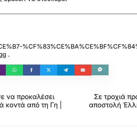
6/06/24/%CE%B7-%CF%83%CE%BA%CE%B
gg
.
ε να προκαλέσει
Σε τροχιά πρ
 κοντά από τη Γη |
αποστολή Έλλ