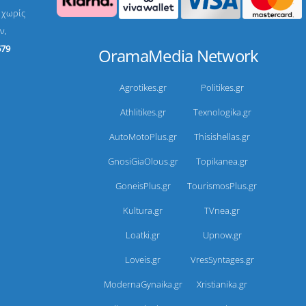
, χωρίς
ν,
679
OramaMedia Network
Agrotikes.gr
Politikes.gr
Athlitikes.gr
Texnologika.gr
AutoMotoPlus.gr
Thisishellas.gr
GnosiGiaOlous.gr
Topikanea.gr
GoneisPlus.gr
TourismosPlus.gr
Kultura.gr
TVnea.gr
Loatki.gr
Upnow.gr
Loveis.gr
VresSyntages.gr
ModernaGynaika.gr
Xristianika.gr