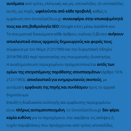
αυτόματα
από τρίτες, ελληνικές και μη, ιστοσελίδες. Οι ιστοσελίδες
αυτές, ως πηγές,
ωφελούνται από κάθε προβολή
, καθώς η
εμφάνιση στο GnosiGiaOlous.gr
συνεισφέρει στην επισκεψιμότητά
τους και στη βαθμολογία SEO
(Google κ.λπ.) μέσω backlink κοκ.
Τα πνευματικά δικαιώματα κάθε άρθρου, εικόνας ή βίντεο
ανήκουν
αποκλειστικά στους αρχικούς δημιουργούς και φορείς τους
,
σύμφωνα με τον Νόμο 2121/1993 και την Ευρωπαϊκή Οδηγία
2019/790 (ΕΕ) περί προστασίας της πνευματικής ιδιοκτησίας.
Η αναδημοσίευση περιεχομένου πραγματοποιείται
εντός των
ορίων της επιτρεπόμενης παράθεσης αποσπασμάτων
(άρθρο 19 Ν.
2121/1993),
αποκλειστικά για ενημερωτικούς σκοπούς
, με
αυτόματη
εμφάνιση της πηγής και συνδέσμου
προς το αρχικό
δημοσίευμα.
Επειδή η διαδικασία συλλογής και εμφάνισης περιεχομένου
είναι
πλήρως αυτοματοποιημένη
, το GnosiGiaOlous.gr
δεν φέρει
καμία ευθύνη
για το περιεχόμενο, την ακρίβεια, τις απόψεις ή
τυχόν παραβιάσεις που προέρχονται από τρίτες ιστοσελίδες.