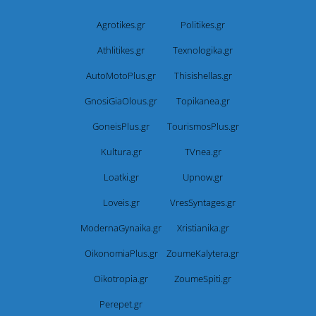
Agrotikes.gr
Politikes.gr
Athlitikes.gr
Texnologika.gr
AutoMotoPlus.gr
Thisishellas.gr
GnosiGiaOlous.gr
Topikanea.gr
GoneisPlus.gr
TourismosPlus.gr
Kultura.gr
TVnea.gr
Loatki.gr
Upnow.gr
Loveis.gr
VresSyntages.gr
ModernaGynaika.gr
Xristianika.gr
OikonomiaPlus.gr
ZoumeKalytera.gr
Oikotropia.gr
ZoumeSpiti.gr
Perepet.gr