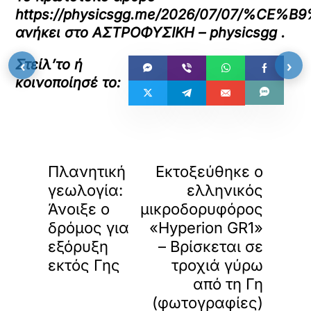
https://physicsgg.me/2026/07/
ανήκει στο
ΑΣΤΡΟΦΥΣΙΚΗ – physicsgg
.
‹
›
«
»
ΠΡΟΗΓΟΥΜΕΝΟ
ΕΠΟΜΕΝΟ
Πλανητική
Εκτοξεύθηκε ο
γεωλογία:
ελληνικός
Άνοιξε ο
μικροδορυφόρος
δρόμος για
«Hyperion GR1»
εξόρυξη
– Βρίσκεται σε
εκτός Γης
τροχιά γύρω
από τη Γη
(φωτογραφίες)