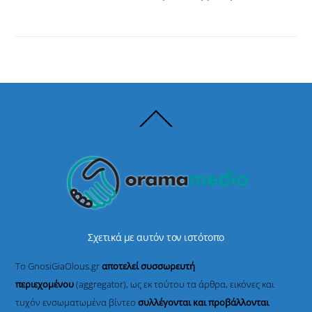
Back
To
Top
Σχετικά με αυτόν τον ιστότοπο
Το GnosiGiaOlous.gr
αποτελεί συσσωρευτή
περιεχομένου
(aggregator), ως εκ τούτου τα άρθρα, εικόνες και
τυχόν ενσωματωμένα βίντεο
συλλέγονται και προβάλλονται