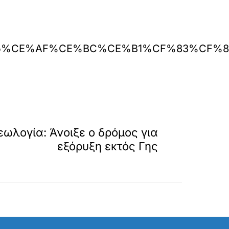
BD-%CE%B5%CE%AF%CE%BC%CE%B1%CF%
»
ΕΠΟΜΕΝΟ
εωλογία: Άνοιξε ο δρόμος για
εξόρυξη εκτός Γης