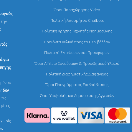
Όροι Παραχώρησης Video
ουργούς
Πολιτική Απορρήτου Chatbots
 την
ς
Πολιτική Χρήσης Τεχνητής Νοημοσύνης
Προϊόντα Φιλικά προς το Περιβάλλον
ντός
Πολιτική Εκπτώσεων και Προσφορών
ά για
Όροι Affiliate Συνδέσμων & Προωθητικού Υλικού
 πηγής
Πολιτική Διαφημιστικής Διαφάνειας
ομένου
Όροι Προγράμματος Επιβράβευσης
gr
δεν
Όροι Υποβολής και Δημοσίευσης Αγγελιών
 τις
τρίτες
, χωρίς
ν,