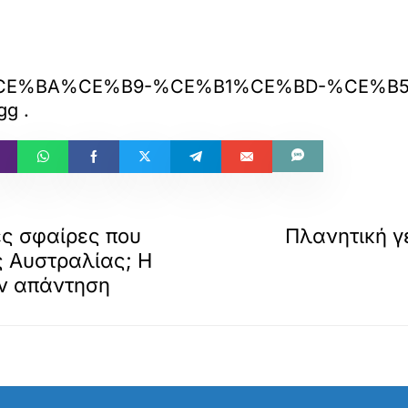
6/07/06/%CE%BA%CE%B9-%CE%B1%CE%
gg
.
κές σφαίρες που
Πλανητική γ
ς Αυστραλίας; Η
ην απάντηση