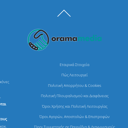
Back
To
Top
Εταιρικά Στοιχεία
Πώς Λειτουργεί
ικόνες
Πολιτική Απορρήτου & Cookies
Πολιτική Πλουραλισμού και Διαφάνειας
,
ται
Όροι Χρήσης και Πολιτική Λειτουργίας
Όροι Αγορών, Αποστολών & Επιστροφών
τους
κοκ.
Όροι Συμμετοχής σε Παιχνίδια & Διαγωνισμούς