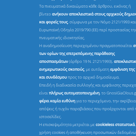
Τα πνευματικά δικαιώματα κάθε άρθρου, εικόνας ή
βίντεο
ανήκουν αποκλειστικά στους αρχικούς δημι
και φορείς τους
, σύμφωνα με τον Νόμο 2121/1993 και
Ευρωπαϊκή Οδηγία 2019/790 (ΕΕ) περί προστασίας τη
πνευματικής ιδιοκτησίας.
Η αναδημοσίευση περιεχομένου πραγματοποιείται
ε
των ορίων της επιτρεπόμενης παράθεσης
αποσπασμάτων
(άρθρο 19 Ν. 2121/1993),
αποκλειστικ
ενημερωτικούς σκοπούς
, με αυτόματη
εμφάνιση της
και συνδέσμου
προς το αρχικό δημοσίευμα.
Επειδή η διαδικασία συλλογής και εμφάνισης περιεχ
είναι
πλήρως αυτοματοποιημένη
, το GnosiGiaOlous.
φέρει καμία ευθύνη
για το περιεχόμενο, την ακρίβεια,
απόψεις ή τυχόν παραβιάσεις που προέρχονται από 
ιστοσελίδες.
Η επισκεψιμότητα μετριέται με
cookieless στατιστικά
χρήση cookies ή αποθήκευση προσωπικών δεδομένω