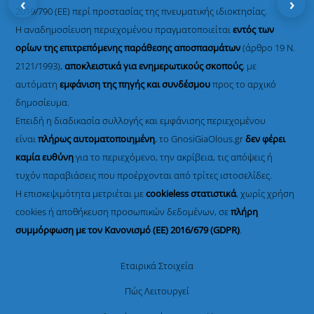
‹
›
2019/790 (ΕΕ) περί προστασίας της πνευματικής ιδιοκτησίας.
Η αναδημοσίευση περιεχομένου πραγματοποιείται
εντός των
ορίων της επιτρεπόμενης παράθεσης αποσπασμάτων
(άρθρο 19 Ν.
2121/1993),
αποκλειστικά για ενημερωτικούς σκοπούς
, με
αυτόματη
εμφάνιση της πηγής και συνδέσμου
προς το αρχικό
δημοσίευμα.
Επειδή η διαδικασία συλλογής και εμφάνισης περιεχομένου
είναι
πλήρως αυτοματοποιημένη
, το GnosiGiaOlous.gr
δεν φέρει
καμία ευθύνη
για το περιεχόμενο, την ακρίβεια, τις απόψεις ή
τυχόν παραβιάσεις που προέρχονται από τρίτες ιστοσελίδες.
Η επισκεψιμότητα μετριέται με
cookieless στατιστικά
, χωρίς χρήση
cookies ή αποθήκευση προσωπικών δεδομένων, σε
πλήρη
συμμόρφωση με τον Κανονισμό (ΕΕ) 2016/679 (GDPR)
.
Εταιρικά Στοιχεία
Πώς Λειτουργεί