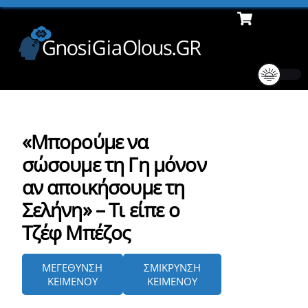
Cart
Skip
Men
to
content
«Μπορούμε να
σώσουμε τη Γη μόνον
αν αποικήσουμε τη
Σελήνη» – Τι είπε ο
Τζέφ Μπέζος
ΜΕΓΕΘΥΝΣΗ
ΣΜΙΚΡΥΝΣΗ
ΚΕΙΜΕΝΟΥ
ΚΕΙΜΕΝΟΥ