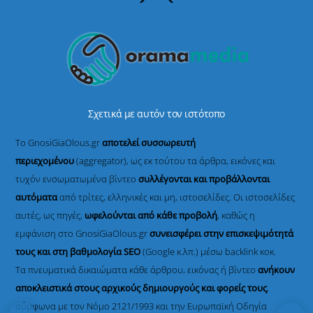
To
Top
Σχετικά με αυτόν τον ιστότοπο
Το GnosiGiaOlous.gr
αποτελεί συσσωρευτή
περιεχομένου
(aggregator), ως εκ τούτου τα άρθρα, εικόνες και
τυχόν ενσωματωμένα βίντεο
συλλέγονται και προβάλλονται
αυτόματα
από τρίτες, ελληνικές και μη, ιστοσελίδες. Οι ιστοσελίδες
αυτές, ως πηγές,
ωφελούνται από κάθε προβολή
, καθώς η
εμφάνιση στο GnosiGiaOlous.gr
συνεισφέρει στην επισκεψιμότητά
τους και στη βαθμολογία SEO
(Google κ.λπ.) μέσω backlink κοκ.
Τα πνευματικά δικαιώματα κάθε άρθρου, εικόνας ή βίντεο
ανήκουν
αποκλειστικά στους αρχικούς δημιουργούς και φορείς τους
,
σύμφωνα με τον Νόμο 2121/1993 και την Ευρωπαϊκή Οδηγία