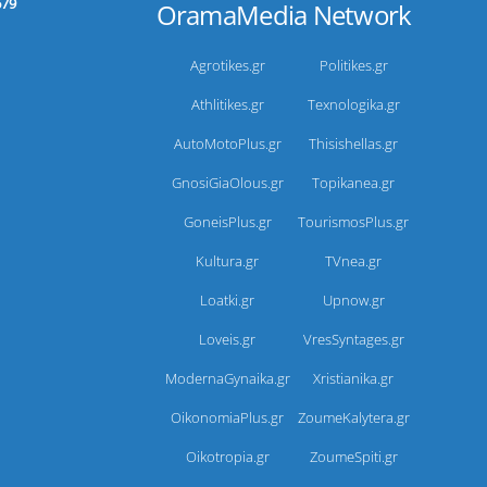
679
OramaMedia Network
Agrotikes.gr
Politikes.gr
Athlitikes.gr
Texnologika.gr
AutoMotoPlus.gr
Thisishellas.gr
GnosiGiaOlous.gr
Topikanea.gr
GoneisPlus.gr
TourismosPlus.gr
Kultura.gr
TVnea.gr
Loatki.gr
Upnow.gr
Loveis.gr
VresSyntages.gr
ModernaGynaika.gr
Xristianika.gr
OikonomiaPlus.gr
ZoumeKalytera.gr
Oikotropia.gr
ZoumeSpiti.gr