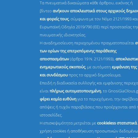
Τα πνευματικά δικαιώματα κάθε άρθρου, εικόνας ή
βίντεο
ανήκουν αποκλειστικά στους αρχικούς δημι
και φορείς τους
, σύμφωνα με τον Νόμο 2121/1993 και
Ευρωπαϊκή Οδηγία 2019/790 (ΕΕ) περί προστασίας τη
πνευματικής ιδιοκτησίας.
Η αναδημοσίευση περιεχομένου πραγματοποιείται
ε
των ορίων της επιτρεπόμενης παράθεσης
αποσπασμάτων
(άρθρο 19 Ν. 2121/1993),
αποκλειστικ
ενημερωτικούς σκοπούς
, με αυτόματη
εμφάνιση της
και συνδέσμου
προς το αρχικό δημοσίευμα.
Επειδή η διαδικασία συλλογής και εμφάνισης περιεχ
είναι
πλήρως αυτοματοποιημένη
, το GnosiGiaOlous.
φέρει καμία ευθύνη
για το περιεχόμενο, την ακρίβεια,
απόψεις ή τυχόν παραβιάσεις που προέρχονται από 
ιστοσελίδες.
Η επισκεψιμότητα μετριέται με
cookieless στατιστικά
χρήση cookies ή αποθήκευση προσωπικών δεδομένω