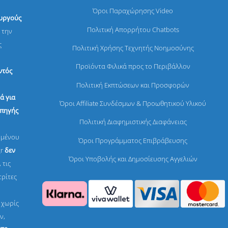
Όροι Παραχώρησης Video
ουργούς
Πολιτική Απορρήτου Chatbots
 την
ς
Πολιτική Χρήσης Τεχνητής Νοημοσύνης
Προϊόντα Φιλικά προς το Περιβάλλον
ντός
Πολιτική Εκπτώσεων και Προσφορών
ά για
Όροι Affiliate Συνδέσμων & Προωθητικού Υλικού
 πηγής
Πολιτική Διαφημιστικής Διαφάνειας
ομένου
Όροι Προγράμματος Επιβράβευσης
gr
δεν
Όροι Υποβολής και Δημοσίευσης Αγγελιών
 τις
τρίτες
, χωρίς
ν,