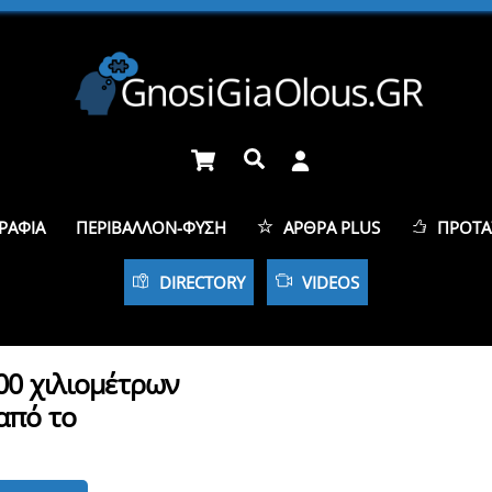
Cart
Αναζήτηση
ΡΑΦΊΑ
ΠΕΡΙΒΆΛΛΟΝ-ΦΎΣΗ
ΆΡΘΡΑ PLUS
ΠΡΟΤΆ
DIRECTORY
VIDEOS
00 χιλιομέτρων
από το