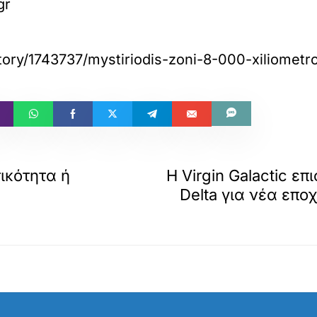
gr
y/1743737/mystiriodis-zoni-8-000-xiliometron
ικότητα ή
Η Virgin Galactic ε
Delta για νέα επο