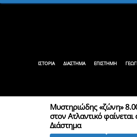
Skip
to
content
ΙΣΤΟΡΊΑ
ΔΙΆΣΤΗΜΑ
ΕΠΙΣΤΉΜΗ
ΓΕΩΓ
Μυστηριώδης «ζώνη» 8.0
στον Ατλαντικό φαίνεται 
Διάστημα