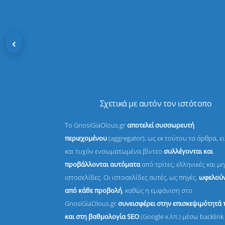
‹
Σχετικά με αυτόν τον ιστότοπο
Το GnosiGiaOlous.gr
αποτελεί συσσωρευτή
περιεχομένου
(aggregator), ως εκ τούτου τα άρθρα, ε
και τυχόν ενσωματωμένα βίντεο
συλλέγονται και
προβάλλονται αυτόματα
από τρίτες, ελληνικές και μη
ιστοσελίδες. Οι ιστοσελίδες αυτές, ως πηγές,
ωφελούν
από κάθε προβολή
, καθώς η εμφάνιση στο
GnosiGiaOlous.gr
συνεισφέρει στην επισκεψιμότητά 
και στη βαθμολογία SEO
(Google κ.λπ.) μέσω backlink 