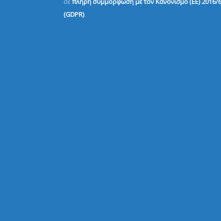
σε
πλήρη συμμόρφωση με τον Κανονισμό (ΕΕ) 2016/
(GDPR)
.