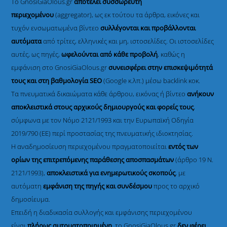
Το GnosiGiaOlous.gr
αποτελεί συσσωρευτή
περιεχομένου
(aggregator), ως εκ τούτου τα άρθρα, εικόνες και
τυχόν ενσωματωμένα βίντεο
συλλέγονται και προβάλλονται
αυτόματα
από τρίτες, ελληνικές και μη, ιστοσελίδες. Οι ιστοσελίδες
αυτές, ως πηγές,
ωφελούνται από κάθε προβολή
, καθώς η
εμφάνιση στο GnosiGiaOlous.gr
συνεισφέρει στην επισκεψιμότητά
τους και στη βαθμολογία SEO
(Google κ.λπ.) μέσω backlink κοκ.
Τα πνευματικά δικαιώματα κάθε άρθρου, εικόνας ή βίντεο
ανήκουν
αποκλειστικά στους αρχικούς δημιουργούς και φορείς τους
,
σύμφωνα με τον Νόμο 2121/1993 και την Ευρωπαϊκή Οδηγία
2019/790 (ΕΕ) περί προστασίας της πνευματικής ιδιοκτησίας.
Η αναδημοσίευση περιεχομένου πραγματοποιείται
εντός των
ορίων της επιτρεπόμενης παράθεσης αποσπασμάτων
(άρθρο 19 Ν.
2121/1993),
αποκλειστικά για ενημερωτικούς σκοπούς
, με
αυτόματη
εμφάνιση της πηγής και συνδέσμου
προς το αρχικό
δημοσίευμα.
Επειδή η διαδικασία συλλογής και εμφάνισης περιεχομένου
είναι
πλήρως αυτοματοποιημένη
, το GnosiGiaOlous.gr
δεν φέρει