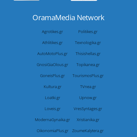
OramaMedia Network
Agrotikes.gr
Politikes.gr
Athlitikes.gr
Texnologika.gr
AutoMotoPlus.gr
Thisishellas.gr
GnosiGiaOlous.gr
Topikanea.gr
GoneisPlus.gr
TourismosPlus.gr
Kultura.gr
TVnea.gr
Loatki.gr
Upnow.gr
Loveis.gr
VresSyntages.gr
ModernaGynaika.gr
Xristianika.gr
OikonomiaPlus.gr
ZoumeKalytera.gr