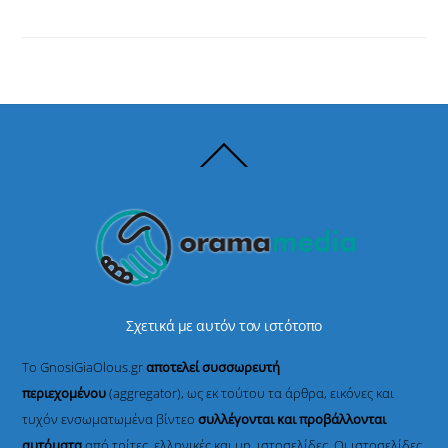
Back
To
Top
Σχετικά με αυτόν τον ιστότοπο
Το GnosiGiaOlous.gr
αποτελεί συσσωρευτή
περιεχομένου
(aggregator), ως εκ τούτου τα άρθρα, εικόνες και
τυχόν ενσωματωμένα βίντεο
συλλέγονται και προβάλλονται
αυτόματα
από τρίτες, ελληνικές και μη, ιστοσελίδες. Οι ιστοσελίδες