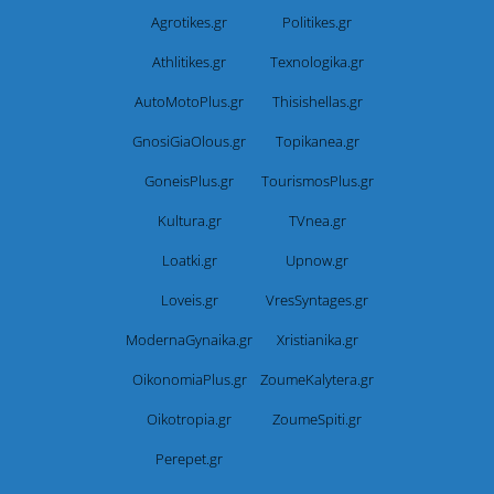
Agrotikes.gr
Politikes.gr
Athlitikes.gr
Texnologika.gr
AutoMotoPlus.gr
Thisishellas.gr
GnosiGiaOlous.gr
Topikanea.gr
GoneisPlus.gr
TourismosPlus.gr
Kultura.gr
TVnea.gr
Loatki.gr
Upnow.gr
Loveis.gr
VresSyntages.gr
ModernaGynaika.gr
Xristianika.gr
OikonomiaPlus.gr
ZoumeKalytera.gr
Oikotropia.gr
ZoumeSpiti.gr
Perepet.gr