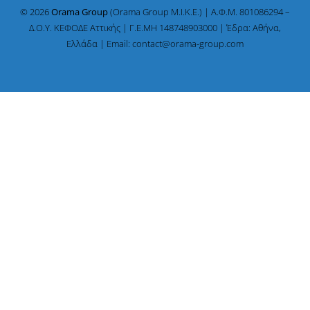
© 2026
Orama Group
(Orama Group Μ.Ι.Κ.Ε.) | Α.Φ.Μ. 801086294 –
Δ.Ο.Υ. ΚΕΦΟΔΕ Αττικής | Γ.Ε.ΜΗ 148748903000 | Έδρα: Αθήνα,
Ελλάδα | Email: contact@orama-group.com