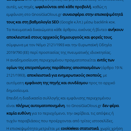
αυτές, ως πηγές,
ωφελούνται από κάθε προβολή
, καθώς η
εμφάνιση στο GnosiGiaOlous.gr
συνεισφέρει στην επισκεψιμότητά
τους και στη βαθμολογία SEO
(Google κ.λπ.) μέσω backlink κοκ.
Τα πνευματικά δικαιώματα κάθε άρθρου, εικόνας ή βίντεο
ανήκουν
αποκλειστικά στους αρχικούς δημιουργούς και φορείς τους
,
σύμφωνα με τον Νόμο 2121/1993 και την Ευρωπαϊκή Οδηγία
2019/790 (ΕΕ) περί προστασίας της πνευματικής ιδιοκτησίας.
Η αναδημοσίευση περιεχομένου πραγματοποιείται
εντός των
ορίων της επιτρεπόμενης παράθεσης αποσπασμάτων
(άρθρο 19 Ν.
2121/1993),
αποκλειστικά για ενημερωτικούς σκοπούς
, με
αυτόματη
εμφάνιση της πηγής και συνδέσμου
προς το αρχικό
δημοσίευμα.
Επειδή η διαδικασία συλλογής και εμφάνισης περιεχομένου
είναι
πλήρως αυτοματοποιημένη
, το GnosiGiaOlous.gr
δεν φέρει
καμία ευθύνη
για το περιεχόμενο, την ακρίβεια, τις απόψεις ή
τυχόν παραβιάσεις που προέρχονται από τρίτες ιστοσελίδες.
Η επισκεψιμότητα μετριέται με
cookieless στατιστικά
, χωρίς χρήση