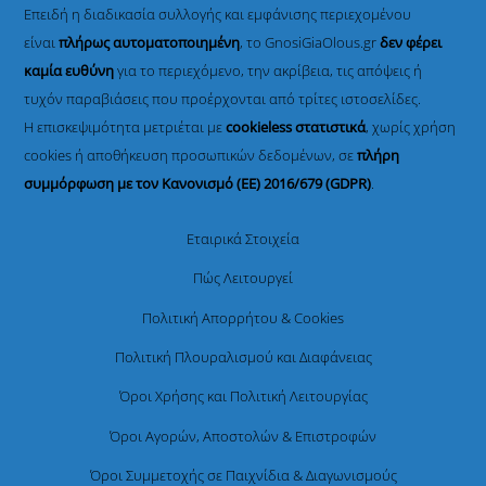
Επειδή η διαδικασία συλλογής και εμφάνισης περιεχομένου
είναι
πλήρως αυτοματοποιημένη
, το GnosiGiaOlous.gr
δεν φέρει
καμία ευθύνη
για το περιεχόμενο, την ακρίβεια, τις απόψεις ή
τυχόν παραβιάσεις που προέρχονται από τρίτες ιστοσελίδες.
Η επισκεψιμότητα μετριέται με
cookieless στατιστικά
, χωρίς χρήση
cookies ή αποθήκευση προσωπικών δεδομένων, σε
πλήρη
συμμόρφωση με τον Κανονισμό (ΕΕ) 2016/679 (GDPR)
.
Εταιρικά Στοιχεία
Πώς Λειτουργεί
Πολιτική Απορρήτου & Cookies
Πολιτική Πλουραλισμού και Διαφάνειας
Όροι Χρήσης και Πολιτική Λειτουργίας
Όροι Αγορών, Αποστολών & Επιστροφών
Όροι Συμμετοχής σε Παιχνίδια & Διαγωνισμούς