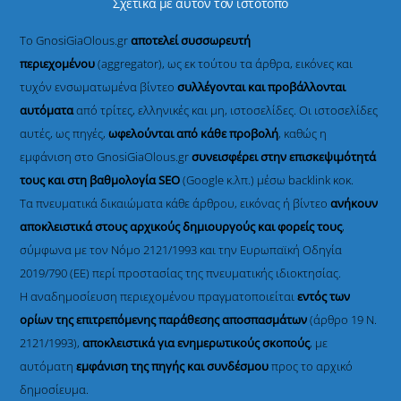
Σχετικά με αυτόν τον ιστότοπο
Το GnosiGiaOlous.gr
αποτελεί συσσωρευτή
περιεχομένου
(aggregator), ως εκ τούτου τα άρθρα, εικόνες και
τυχόν ενσωματωμένα βίντεο
συλλέγονται και προβάλλονται
αυτόματα
από τρίτες, ελληνικές και μη, ιστοσελίδες. Οι ιστοσελίδες
αυτές, ως πηγές,
ωφελούνται από κάθε προβολή
, καθώς η
εμφάνιση στο GnosiGiaOlous.gr
συνεισφέρει στην επισκεψιμότητά
τους και στη βαθμολογία SEO
(Google κ.λπ.) μέσω backlink κοκ.
Τα πνευματικά δικαιώματα κάθε άρθρου, εικόνας ή βίντεο
ανήκουν
αποκλειστικά στους αρχικούς δημιουργούς και φορείς τους
,
σύμφωνα με τον Νόμο 2121/1993 και την Ευρωπαϊκή Οδηγία
2019/790 (ΕΕ) περί προστασίας της πνευματικής ιδιοκτησίας.
Η αναδημοσίευση περιεχομένου πραγματοποιείται
εντός των
ορίων της επιτρεπόμενης παράθεσης αποσπασμάτων
(άρθρο 19 Ν.
2121/1993),
αποκλειστικά για ενημερωτικούς σκοπούς
, με
αυτόματη
εμφάνιση της πηγής και συνδέσμου
προς το αρχικό
δημοσίευμα.