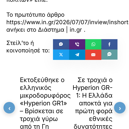
Το πρωτότυπο άρθρο
https://www.in.gr/2026/07/07/inview/inshorts
ανήκει στο
Διάστημα | in.gr
.
«
»
ΠΡΟΗΓΟΥΜΕΝΟ
ΕΠΟΜΕΝΟ
Εκτοξεύθηκε ο
Σε τροχιά ο
ελληνικός
Hyperion GR-
μικροδορυφόρος
1: Η Ελλάδα
«Hyperion GR1»
αποκτά για
‹
›
– Βρίσκεται σε
πρώτη φορά
τροχιά γύρω
εθνικές
από τη Γη
δυνατότητες