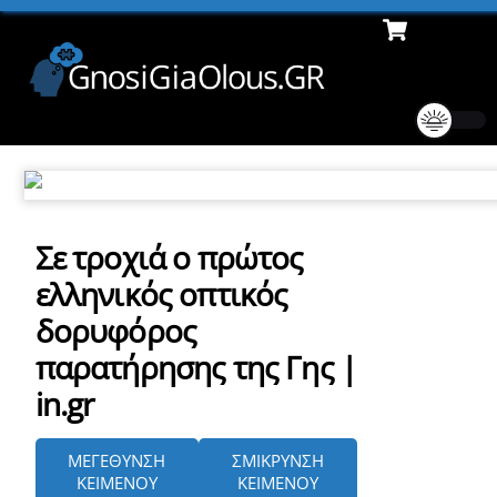
Cart
Skip
Men
to
content
Σε τροχιά ο πρώτος
ελληνικός οπτικός
δορυφόρος
παρατήρησης της Γης |
in.gr
ΜΕΓΕΘΥΝΣΗ
ΣΜΙΚΡΥΝΣΗ
ΚΕΙΜΕΝΟΥ
ΚΕΙΜΕΝΟΥ