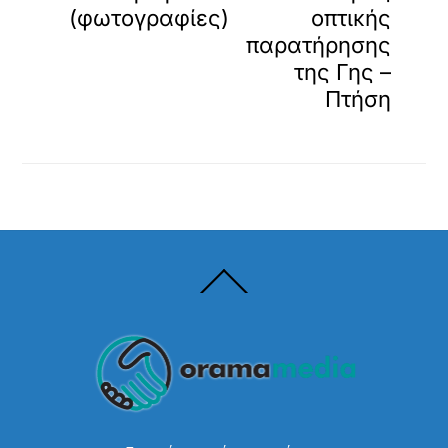
(φωτογραφίες)
οπτικής
παρατήρησης
της Γης –
Πτήση
Back
To
Top