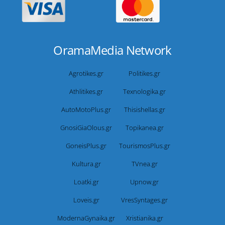
OramaMedia Network
Agrotikes.gr
Politikes.gr
Athlitikes.gr
Texnologika.gr
AutoMotoPlus.gr
Thisishellas.gr
GnosiGiaOlous.gr
Topikanea.gr
GoneisPlus.gr
TourismosPlus.gr
Kultura.gr
TVnea.gr
Loatki.gr
Upnow.gr
Loveis.gr
VresSyntages.gr
ModernaGynaika.gr
Xristianika.gr