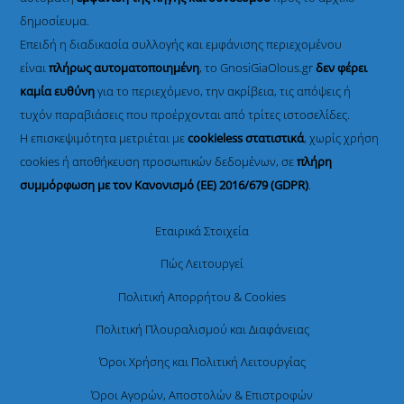
δημοσίευμα.
Επειδή η διαδικασία συλλογής και εμφάνισης περιεχομένου
είναι
πλήρως αυτοματοποιημένη
, το GnosiGiaOlous.gr
δεν φέρει
καμία ευθύνη
για το περιεχόμενο, την ακρίβεια, τις απόψεις ή
τυχόν παραβιάσεις που προέρχονται από τρίτες ιστοσελίδες.
Η επισκεψιμότητα μετριέται με
cookieless στατιστικά
, χωρίς χρήση
cookies ή αποθήκευση προσωπικών δεδομένων, σε
πλήρη
συμμόρφωση με τον Κανονισμό (ΕΕ) 2016/679 (GDPR)
.
Εταιρικά Στοιχεία
Πώς Λειτουργεί
Πολιτική Απορρήτου & Cookies
Πολιτική Πλουραλισμού και Διαφάνειας
Όροι Χρήσης και Πολιτική Λειτουργίας
Όροι Αγορών, Αποστολών & Επιστροφών