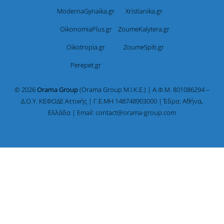
ModernaGynaika.gr
Xristianika.gr
OikonomiaPlus.gr
ZoumeKalytera.gr
Oikotropia.gr
ZoumeSpiti.gr
Perepet.gr
© 2026
Orama Group
(Orama Group Μ.Ι.Κ.Ε.) | Α.Φ.Μ. 801086294 –
Δ.Ο.Υ. ΚΕΦΟΔΕ Αττικής | Γ.Ε.ΜΗ 148748903000 | Έδρα: Αθήνα,
Ελλάδα | Email: contact@orama-group.com