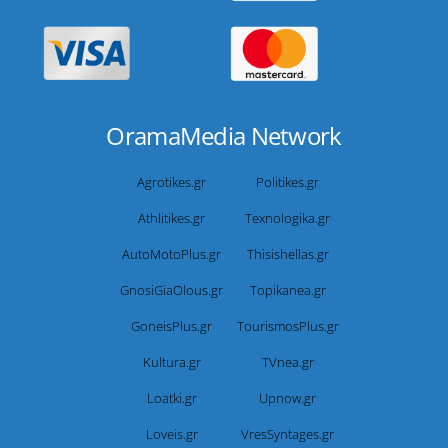
OramaMedia Network
Agrotikes.gr
Politikes.gr
Athlitikes.gr
Texnologika.gr
AutoMotoPlus.gr
Thisishellas.gr
GnosiGiaOlous.gr
Topikanea.gr
GoneisPlus.gr
TourismosPlus.gr
Kultura.gr
TVnea.gr
Loatki.gr
Upnow.gr
Loveis.gr
VresSyntages.gr