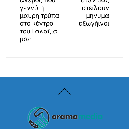
άνεμος που
όταν μας
γεννά η
στείλουν
μαύρη τρύπα
μήνυμα
στο κέντρο
εξωγήινοι
του Γαλαξία
μας
Back
To
Top