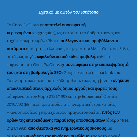
Σχετικά με αυτόν τον ιστότοπο
Το GnosiGiaOlous.gr
αποτελεί συσσωρευτή
περιεχομένου
(aggregator), ως εκ τούτου τα άρθρα, εικόνες και
τυχόν ενσωματωμένα βίντεο
συλλέγονται και προβάλλονται
αυτόματα
από τρίτες, ελληνικές και μη, ιστοσελίδες. Οι ιστοσελίδες
αυτές, ως πηγές,
ωφελούνται από κάθε προβολή
, καθώς η
εμφάνιση στο GnosiGiaOlous.gr
συνεισφέρει στην επισκεψιμότητά
τους και στη βαθμολογία SEO
(Google κ.λπ.) μέσω backlink κοκ.
Τα πνευματικά δικαιώματα κάθε άρθρου, εικόνας ή βίντεο
ανήκουν
αποκλειστικά στους αρχικούς δημιουργούς και φορείς τους
,
σύμφωνα με τον Νόμο 2121/1993 και την Ευρωπαϊκή Οδηγία
2019/790 (ΕΕ) περί προστασίας της πνευματικής ιδιοκτησίας.
Η αναδημοσίευση περιεχομένου πραγματοποιείται
εντός των
ορίων της επιτρεπόμενης παράθεσης αποσπασμάτων
(άρθρο 19 Ν.
2121/1993),
αποκλειστικά για ενημερωτικούς σκοπούς
, με
αυτόματη
εμφάνιση της πηγής και συνδέσμου
προς το αρχικό