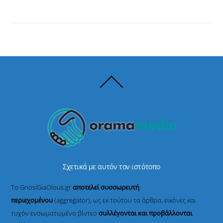
Back
To
Top
Σχετικά με αυτόν τον ιστότοπο
Το GnosiGiaOlous.gr
αποτελεί συσσωρευτή
περιεχομένου
(aggregator), ως εκ τούτου τα άρθρα, εικόνες και
τυχόν ενσωματωμένα βίντεο
συλλέγονται και προβάλλονται