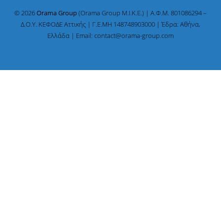
© 2026
Orama Group
(Orama Group Μ.Ι.Κ.Ε.) | Α.Φ.Μ. 801086294 –
Δ.Ο.Υ. ΚΕΦΟΔΕ Αττικής | Γ.Ε.ΜΗ 148748903000 | Έδρα: Αθήνα,
Ελλάδα | Email: contact@orama-group.com