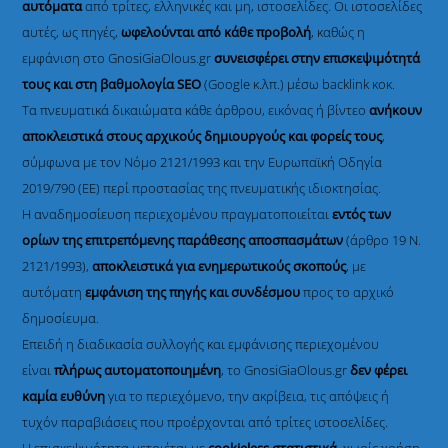
αυτόματα
από τρίτες, ελληνικές και μη, ιστοσελίδες. Οι ιστοσελίδες
αυτές, ως πηγές,
ωφελούνται από κάθε προβολή
, καθώς η
εμφάνιση στο GnosiGiaOlous.gr
συνεισφέρει στην επισκεψιμότητά
τους και στη βαθμολογία SEO
(Google κ.λπ.) μέσω backlink κοκ.
Τα πνευματικά δικαιώματα κάθε άρθρου, εικόνας ή βίντεο
ανήκουν
αποκλειστικά στους αρχικούς δημιουργούς και φορείς τους
,
σύμφωνα με τον Νόμο 2121/1993 και την Ευρωπαϊκή Οδηγία
2019/790 (ΕΕ) περί προστασίας της πνευματικής ιδιοκτησίας.
Η αναδημοσίευση περιεχομένου πραγματοποιείται
εντός των
ορίων της επιτρεπόμενης παράθεσης αποσπασμάτων
(άρθρο 19 Ν.
2121/1993),
αποκλειστικά για ενημερωτικούς σκοπούς
, με
αυτόματη
εμφάνιση της πηγής και συνδέσμου
προς το αρχικό
δημοσίευμα.
Επειδή η διαδικασία συλλογής και εμφάνισης περιεχομένου
είναι
πλήρως αυτοματοποιημένη
, το GnosiGiaOlous.gr
δεν φέρει
καμία ευθύνη
για το περιεχόμενο, την ακρίβεια, τις απόψεις ή
τυχόν παραβιάσεις που προέρχονται από τρίτες ιστοσελίδες.