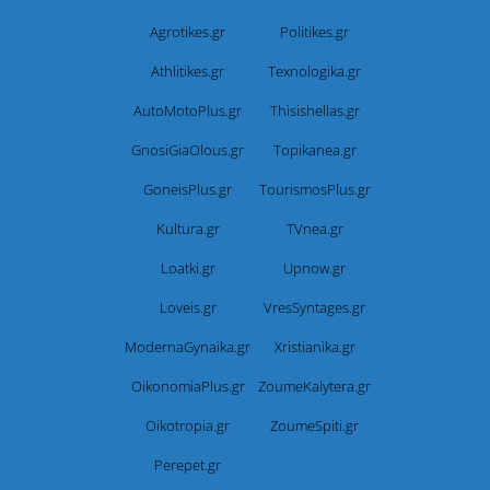
Agrotikes.gr
Politikes.gr
Athlitikes.gr
Texnologika.gr
AutoMotoPlus.gr
Thisishellas.gr
GnosiGiaOlous.gr
Topikanea.gr
GoneisPlus.gr
TourismosPlus.gr
Kultura.gr
TVnea.gr
Loatki.gr
Upnow.gr
Loveis.gr
VresSyntages.gr
ModernaGynaika.gr
Xristianika.gr
OikonomiaPlus.gr
ZoumeKalytera.gr
Oikotropia.gr
ZoumeSpiti.gr
Perepet.gr