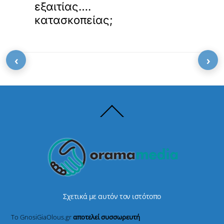
εξαιτίας….
κατασκοπείας;
‹
›
Back
To
Top
Σχετικά με αυτόν τον ιστότοπο
Το GnosiGiaOlous.gr
αποτελεί συσσωρευτή