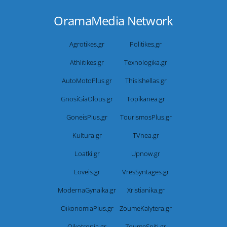
OramaMedia Network
Agrotikes.gr
Politikes.gr
Athlitikes.gr
Texnologika.gr
AutoMotoPlus.gr
Thisishellas.gr
GnosiGiaOlous.gr
Topikanea.gr
GoneisPlus.gr
TourismosPlus.gr
Kultura.gr
TVnea.gr
Loatki.gr
Upnow.gr
Loveis.gr
VresSyntages.gr
ModernaGynaika.gr
Xristianika.gr
OikonomiaPlus.gr
ZoumeKalytera.gr
Oikotropia.gr
ZoumeSpiti.gr