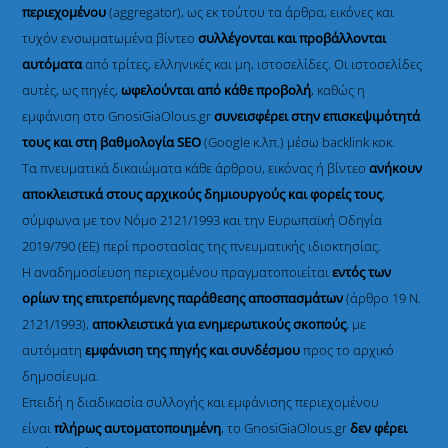
περιεχομένου
(aggregator), ως εκ τούτου τα άρθρα, εικόνες και
τυχόν ενσωματωμένα βίντεο
συλλέγονται και προβάλλονται
αυτόματα
από τρίτες, ελληνικές και μη, ιστοσελίδες. Οι ιστοσελίδες
αυτές, ως πηγές,
ωφελούνται από κάθε προβολή
, καθώς η
εμφάνιση στο GnosiGiaOlous.gr
συνεισφέρει στην επισκεψιμότητά
τους και στη βαθμολογία SEO
(Google κ.λπ.) μέσω backlink κοκ.
Τα πνευματικά δικαιώματα κάθε άρθρου, εικόνας ή βίντεο
ανήκουν
αποκλειστικά στους αρχικούς δημιουργούς και φορείς τους
,
σύμφωνα με τον Νόμο 2121/1993 και την Ευρωπαϊκή Οδηγία
2019/790 (ΕΕ) περί προστασίας της πνευματικής ιδιοκτησίας.
Η αναδημοσίευση περιεχομένου πραγματοποιείται
εντός των
ορίων της επιτρεπόμενης παράθεσης αποσπασμάτων
(άρθρο 19 Ν.
2121/1993),
αποκλειστικά για ενημερωτικούς σκοπούς
, με
αυτόματη
εμφάνιση της πηγής και συνδέσμου
προς το αρχικό
δημοσίευμα.
Επειδή η διαδικασία συλλογής και εμφάνισης περιεχομένου
είναι
πλήρως αυτοματοποιημένη
, το GnosiGiaOlous.gr
δεν φέρει