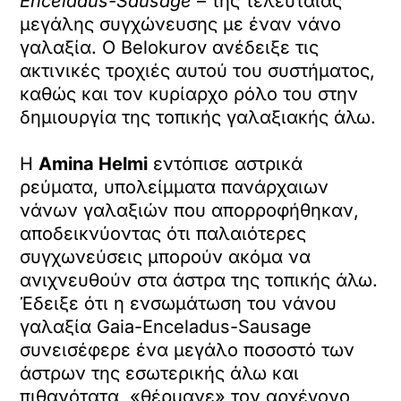
Enceladus-Sausage
– της τελευταίας
μεγάλης συγχώνευσης με έναν νάνο
γαλαξία. Ο Belokurov ανέδειξε τις
ακτινικές τροχιές αυτού του συστήματος,
καθώς και τον κυρίαρχο ρόλο του στην
δημιουργία της τοπικής γαλαξιακής άλω.
Η
Amina Helmi
εντόπισε αστρικά
ρεύματα, υπολείμματα πανάρχαιων
νάνων γαλαξιών που απορροφήθηκαν,
αποδεικνύοντας ότι παλαιότερες
συγχωνεύσεις μπορούν ακόμα να
ανιχνευθούν στα άστρα της τοπικής άλω.
Έδειξε ότι η ενσωμάτωση του νάνου
γαλαξία Gaia-Enceladus-Sausage
συνεισέφερε ένα μεγάλο ποσοστό των
άστρων της εσωτερικής άλω και
πιθανότατα, «θέρμανε» τον αρχέγονο