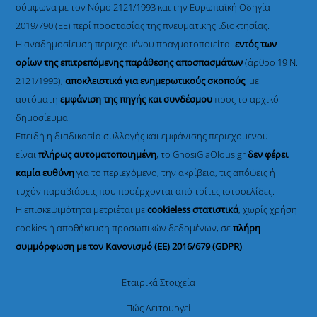
σύμφωνα με τον Νόμο 2121/1993 και την Ευρωπαϊκή Οδηγία
2019/790 (ΕΕ) περί προστασίας της πνευματικής ιδιοκτησίας.
Η αναδημοσίευση περιεχομένου πραγματοποιείται
εντός των
ορίων της επιτρεπόμενης παράθεσης αποσπασμάτων
(άρθρο 19 Ν.
2121/1993),
αποκλειστικά για ενημερωτικούς σκοπούς
, με
αυτόματη
εμφάνιση της πηγής και συνδέσμου
προς το αρχικό
δημοσίευμα.
Επειδή η διαδικασία συλλογής και εμφάνισης περιεχομένου
είναι
πλήρως αυτοματοποιημένη
, το GnosiGiaOlous.gr
δεν φέρει
καμία ευθύνη
για το περιεχόμενο, την ακρίβεια, τις απόψεις ή
τυχόν παραβιάσεις που προέρχονται από τρίτες ιστοσελίδες.
Η επισκεψιμότητα μετριέται με
cookieless στατιστικά
, χωρίς χρήση
cookies ή αποθήκευση προσωπικών δεδομένων, σε
πλήρη
συμμόρφωση με τον Κανονισμό (ΕΕ) 2016/679 (GDPR)
.
Εταιρικά Στοιχεία
Πώς Λειτουργεί