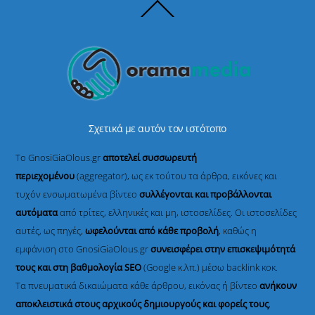
Back
To
Top
Σχετικά με αυτόν τον ιστότοπο
Το GnosiGiaOlous.gr
αποτελεί συσσωρευτή
περιεχομένου
(aggregator), ως εκ τούτου τα άρθρα, εικόνες και
τυχόν ενσωματωμένα βίντεο
συλλέγονται και προβάλλονται
αυτόματα
από τρίτες, ελληνικές και μη, ιστοσελίδες. Οι ιστοσελίδες
αυτές, ως πηγές,
ωφελούνται από κάθε προβολή
, καθώς η
εμφάνιση στο GnosiGiaOlous.gr
συνεισφέρει στην επισκεψιμότητά
τους και στη βαθμολογία SEO
(Google κ.λπ.) μέσω backlink κοκ.
Τα πνευματικά δικαιώματα κάθε άρθρου, εικόνας ή βίντεο
ανήκουν
αποκλειστικά στους αρχικούς δημιουργούς και φορείς τους
,