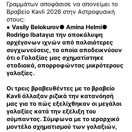
Γραμμάτων αποφάσισε να απονείμει το
Βραβείο Kavli 2026 στην Αστροφυσική
στους:
●
Vasily Belokurov●
Amina Helmi●
Rodrigo Ibataγια την αποκάλυψη
αρχέγονων ιχνών από παλαιότερες
συγχωνεύσεις, τα οποία αποδεικνύουν
ότι ο Γαλαξίας μας σχηματίστηκε
σταδιακά, απορροφώντας μικρότερους
γαλαξίες.
Οι τρεις βραβευθέντες με το βραβείο
Kavli άλλαξαν ριζικά την κατανόησή
μας για το πώς εξελίχθηκαν οι μεγάλοι
γαλαξίες κατά την εξέλιξη του
σύμπαντος. Σύμφωνα με το ιεραρχικό
μοντέλο σχηματισμού των γαλαξιών,