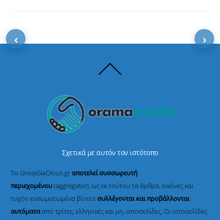
‹
›
Back
To
Top
Σχετικά με αυτόν τον ιστότοπο
Το GnosiGiaOlous.gr
αποτελεί συσσωρευτή
περιεχομένου
(aggregator), ως εκ τούτου τα άρθρα, εικόνες και
τυχόν ενσωματωμένα βίντεο
συλλέγονται και προβάλλονται
αυτόματα
από τρίτες, ελληνικές και μη, ιστοσελίδες. Οι ιστοσελίδες