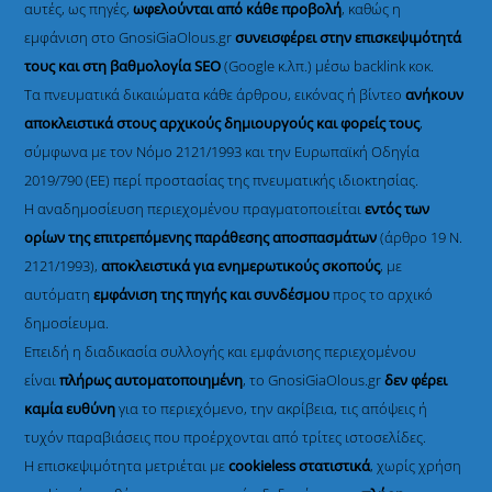
αυτές, ως πηγές,
ωφελούνται από κάθε προβολή
, καθώς η
εμφάνιση στο GnosiGiaOlous.gr
συνεισφέρει στην επισκεψιμότητά
τους και στη βαθμολογία SEO
(Google κ.λπ.) μέσω backlink κοκ.
Τα πνευματικά δικαιώματα κάθε άρθρου, εικόνας ή βίντεο
ανήκουν
αποκλειστικά στους αρχικούς δημιουργούς και φορείς τους
,
σύμφωνα με τον Νόμο 2121/1993 και την Ευρωπαϊκή Οδηγία
2019/790 (ΕΕ) περί προστασίας της πνευματικής ιδιοκτησίας.
Η αναδημοσίευση περιεχομένου πραγματοποιείται
εντός των
ορίων της επιτρεπόμενης παράθεσης αποσπασμάτων
(άρθρο 19 Ν.
2121/1993),
αποκλειστικά για ενημερωτικούς σκοπούς
, με
αυτόματη
εμφάνιση της πηγής και συνδέσμου
προς το αρχικό
δημοσίευμα.
Επειδή η διαδικασία συλλογής και εμφάνισης περιεχομένου
είναι
πλήρως αυτοματοποιημένη
, το GnosiGiaOlous.gr
δεν φέρει
καμία ευθύνη
για το περιεχόμενο, την ακρίβεια, τις απόψεις ή
τυχόν παραβιάσεις που προέρχονται από τρίτες ιστοσελίδες.
Η επισκεψιμότητα μετριέται με
cookieless στατιστικά
, χωρίς χρήση