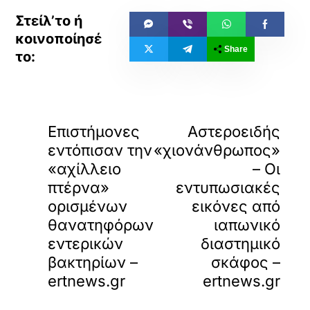
Share
«
»
ΠΡΟΗΓΟΥΜΕΝΟ
ΕΠΟΜΕΝΟ
Επιστήμονες
Αστεροειδής
εντόπισαν την
«χιονάνθρωπος»
«αχίλλειο
– Οι
πτέρνα»
εντυπωσιακές
ορισμένων
εικόνες από
θανατηφόρων
ιαπωνικό
εντερικών
διαστημικό
βακτηρίων –
σκάφος –
ertnews.gr
ertnews.gr