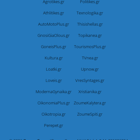
Agrotikes.gr
Politikes.gr
Athlitikes.gr
Texnologika.gr
AutoMotoPlus.gr
Thisishellas.gr
GnosiGiaOlous.gr
Topikanea.gr
GoneisPlus.gr
TourismosPlus.gr
Kultura.gr
TVnea.gr
Loatki.gr
Upnow.gr
Loveis.gr
VresSyntages.gr
ModernaGynaika.gr
Xristianika.gr
OikonomiaPlus.gr
ZoumeKalytera.gr
Oikotropia.gr
ZoumeSpiti.gr
Perepet.gr