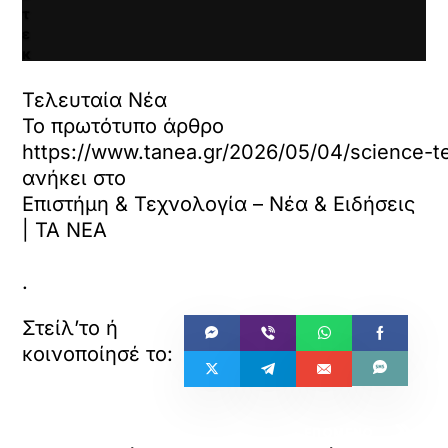
τ
ε
κ
α
ι
Τελευταία Νέα
ν
Το πρωτότυπο άρθρο
α
https://www.tanea.gr/2026/05/04/science-tec
φ
ο
ανήκει στο
ρ
Επιστήμη & Τεχνολογία – Νέα & Ειδήσεις
τ
| ΤΑ ΝΕΑ
ώ
σ
ε
.
τ
ε
α
υ
τ
ό
τ
«
»
ο
ΠΡΟΗΓΟΥΜΕΝΟ
ΕΠΟΜΕΝΟ