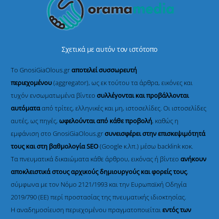
.
Σχετικά με αυτόν τον ιστότοπο
Το GnosiGiaOlous.gr
αποτελεί συσσωρευτή
περιεχομένου
(aggregator), ως εκ τούτου τα άρθρα, εικόνες και
τυχόν ενσωματωμένα βίντεο
συλλέγονται και προβάλλονται
αυτόματα
από τρίτες, ελληνικές και μη, ιστοσελίδες. Οι ιστοσελίδες
αυτές, ως πηγές,
ωφελούνται από κάθε προβολή
, καθώς η
εμφάνιση στο GnosiGiaOlous.gr
συνεισφέρει στην επισκεψιμότητά
τους και στη βαθμολογία SEO
(Google κ.λπ.) μέσω backlink κοκ.
Τα πνευματικά δικαιώματα κάθε άρθρου, εικόνας ή βίντεο
ανήκουν
αποκλειστικά στους αρχικούς δημιουργούς και φορείς τους
,
σύμφωνα με τον Νόμο 2121/1993 και την Ευρωπαϊκή Οδηγία
2019/790 (ΕΕ) περί προστασίας της πνευματικής ιδιοκτησίας.
Η αναδημοσίευση περιεχομένου πραγματοποιείται
εντός των