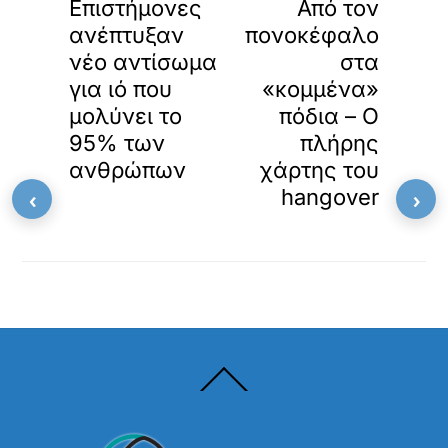
Επιστήμονες
Από τον
ε
ν
ανέπτυξαν
πονοκέφαλο
σ
νέο αντίσωμα
στα
ω
για ιό που
«κομμένα»
μ
α
μολύνει το
πόδια – Ο
τ
95% των
πλήρης
ω
μ
ανθρώπων
χάρτης του
έ
‹
›
hangover
ν
ο
π
ε
ρ
ι
ε
χ
ό
Back
μ
To
Top
ε
ν
ο