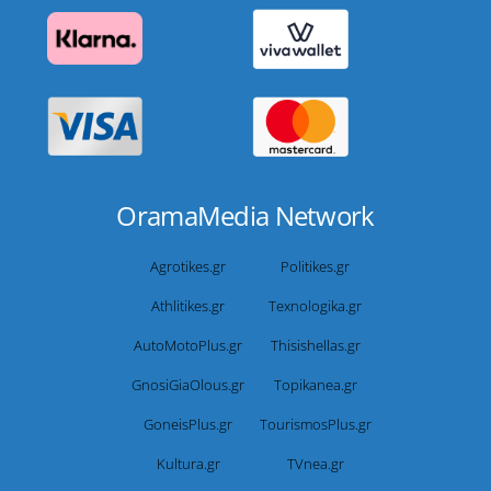
OramaMedia Network
Agrotikes.gr
Politikes.gr
Athlitikes.gr
Texnologika.gr
AutoMotoPlus.gr
Thisishellas.gr
GnosiGiaOlous.gr
Topikanea.gr
GoneisPlus.gr
TourismosPlus.gr
Kultura.gr
TVnea.gr