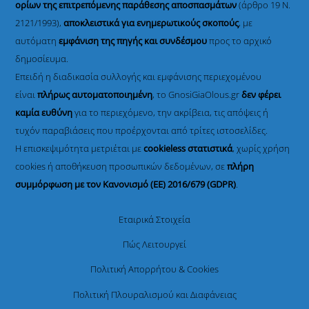
ορίων της επιτρεπόμενης παράθεσης αποσπασμάτων
(άρθρο 19 Ν.
2121/1993),
αποκλειστικά για ενημερωτικούς σκοπούς
, με
αυτόματη
εμφάνιση της πηγής και συνδέσμου
προς το αρχικό
δημοσίευμα.
Επειδή η διαδικασία συλλογής και εμφάνισης περιεχομένου
είναι
πλήρως αυτοματοποιημένη
, το GnosiGiaOlous.gr
δεν φέρει
καμία ευθύνη
για το περιεχόμενο, την ακρίβεια, τις απόψεις ή
τυχόν παραβιάσεις που προέρχονται από τρίτες ιστοσελίδες.
Η επισκεψιμότητα μετριέται με
cookieless στατιστικά
, χωρίς χρήση
cookies ή αποθήκευση προσωπικών δεδομένων, σε
πλήρη
συμμόρφωση με τον Κανονισμό (ΕΕ) 2016/679 (GDPR)
.
Εταιρικά Στοιχεία
Πώς Λειτουργεί
Πολιτική Απορρήτου & Cookies
Πολιτική Πλουραλισμού και Διαφάνειας