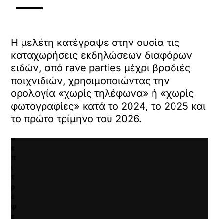
Κ
ά
ν
τ
Η μελέτη κατέγραψε στην ουσία τις
ε
καταχωρήσεις εκδηλώσεων διαφόρων
κ
ειδών, από rave parties μέχρι βραδιές
λ
ι
παιχνιδιών, χρησιμοποιώντας την
κ
ορολογία «χωρίς τηλέφωνα» ή «χωρίς
γ
φωτογραφίες» κατά το 2024, το 2025 και
ι
το πρώτο τρίμηνο του 2026.
α
ν
α
ε
π
ι
τ
ρ
έ
ψ
ε