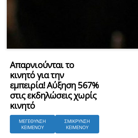
Απαρνιούνται το
κινητό για την
εμπειρία! Αύξηση 567%
στις εκδηλώσεις χωρίς
κινητό
YOUTUBE
όρτωση
ΜΕΓΕΘΥΝΣΗ
ΣΜΙΚΡΥΝΣΗ
ματωμένου
ΚΕΙΜΕΝΟΥ
ΚΕΙΜΕΝΟΥ
εχομένου