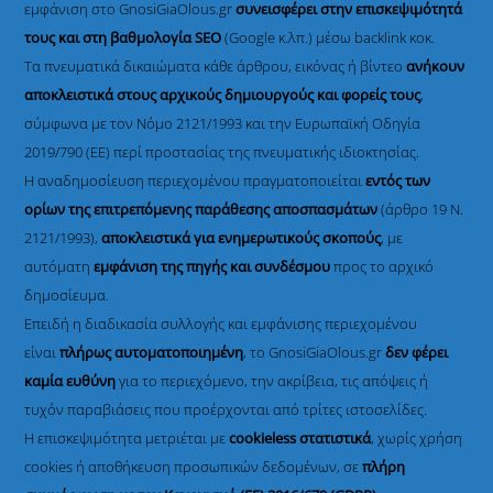
εμφάνιση στο GnosiGiaOlous.gr
συνεισφέρει στην επισκεψιμότητά
τους και στη βαθμολογία SEO
(Google κ.λπ.) μέσω backlink κοκ.
Τα πνευματικά δικαιώματα κάθε άρθρου, εικόνας ή βίντεο
ανήκουν
αποκλειστικά στους αρχικούς δημιουργούς και φορείς τους
,
σύμφωνα με τον Νόμο 2121/1993 και την Ευρωπαϊκή Οδηγία
2019/790 (ΕΕ) περί προστασίας της πνευματικής ιδιοκτησίας.
Η αναδημοσίευση περιεχομένου πραγματοποιείται
εντός των
ορίων της επιτρεπόμενης παράθεσης αποσπασμάτων
(άρθρο 19 Ν.
2121/1993),
αποκλειστικά για ενημερωτικούς σκοπούς
, με
αυτόματη
εμφάνιση της πηγής και συνδέσμου
προς το αρχικό
δημοσίευμα.
Επειδή η διαδικασία συλλογής και εμφάνισης περιεχομένου
είναι
πλήρως αυτοματοποιημένη
, το GnosiGiaOlous.gr
δεν φέρει
καμία ευθύνη
για το περιεχόμενο, την ακρίβεια, τις απόψεις ή
τυχόν παραβιάσεις που προέρχονται από τρίτες ιστοσελίδες.
Η επισκεψιμότητα μετριέται με
cookieless στατιστικά
, χωρίς χρήση
cookies ή αποθήκευση προσωπικών δεδομένων, σε
πλήρη