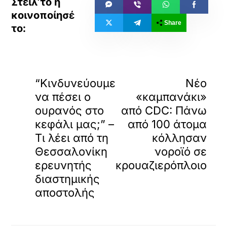
Share
«
»
ΠΡΟΗΓΟΥΜΕΝΟ
ΕΠΟΜΕΝΟ
“Κινδυνεύουμε
Νέο
να πέσει ο
«καμπανάκι»
ουρανός στο
από CDC: Πάνω
κεφάλι μας;” –
από 100 άτομα
Τι λέει από τη
κόλλησαν
Θεσσαλονίκη
νοροϊό σε
ερευνητής
κρουαζιερόπλοιο
διαστημικής
αποστολής