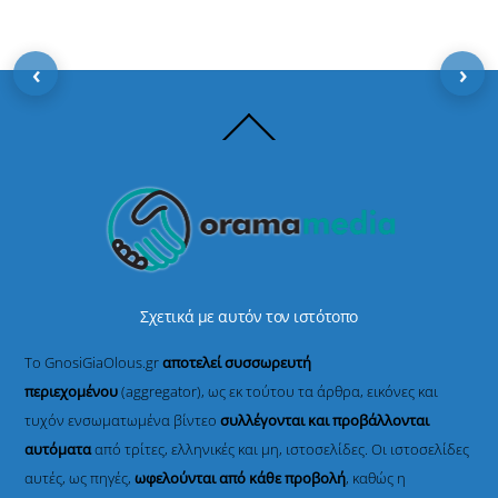
‹
›
Back
To
Top
Σχετικά με αυτόν τον ιστότοπο
Το GnosiGiaOlous.gr
αποτελεί συσσωρευτή
περιεχομένου
(aggregator), ως εκ τούτου τα άρθρα, εικόνες και
τυχόν ενσωματωμένα βίντεο
συλλέγονται και προβάλλονται
αυτόματα
από τρίτες, ελληνικές και μη, ιστοσελίδες. Οι ιστοσελίδες
αυτές, ως πηγές,
ωφελούνται από κάθε προβολή
, καθώς η