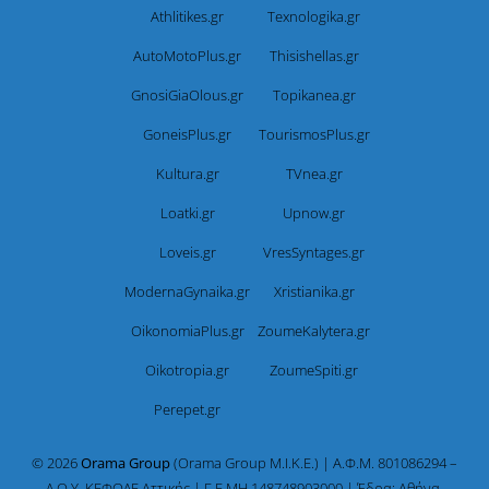
Athlitikes.gr
Texnologika.gr
AutoMotoPlus.gr
Thisishellas.gr
GnosiGiaOlous.gr
Topikanea.gr
GoneisPlus.gr
TourismosPlus.gr
Kultura.gr
TVnea.gr
Loatki.gr
Upnow.gr
Loveis.gr
VresSyntages.gr
ModernaGynaika.gr
Xristianika.gr
OikonomiaPlus.gr
ZoumeKalytera.gr
Oikotropia.gr
ZoumeSpiti.gr
Perepet.gr
© 2026
Orama Group
(Orama Group Μ.Ι.Κ.Ε.) | Α.Φ.Μ. 801086294 –
Δ.Ο.Υ. ΚΕΦΟΔΕ Αττικής | Γ.Ε.ΜΗ 148748903000 | Έδρα: Αθήνα,