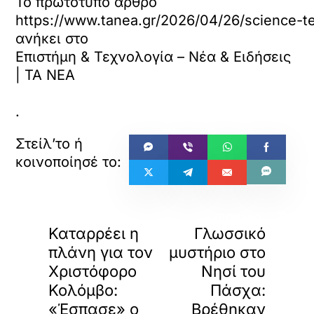
Το πρωτότυπο άρθρο
α
https://www.tanea.gr/2026/04/26/science-te
φ
ο
ανήκει στο
ρ
Επιστήμη & Τεχνολογία – Νέα & Ειδήσεις
τ
| ΤΑ ΝΕΑ
ώ
σ
ε
.
τ
ε
α
υ
τ
ό
τ
«
»
ο
ΠΡΟΗΓΟΥΜΕΝΟ
ΕΠΟΜΕΝΟ
Καταρρέει η
Γλωσσικό
ε
ν
πλάνη για τον
μυστήριο στο
σ
Χριστόφορο
Νησί του
ω
Κολόμβο:
Πάσχα:
μ
α
«Έσπασε» ο
Βρέθηκαν