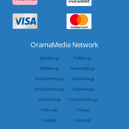
OramaMedia Network
Agrotikes.gr
Politikes.gr
Athlitikes.gr
Texnologika.gr
AutoMotoPlus.gr
Thisishellas.gr
GnosiGiaOlous.gr
Topikanea.gr
GoneisPlus.gr
TourismosPlus.gr
Kultura.gr
TVnea.gr
Loatki.gr
Upnow.gr