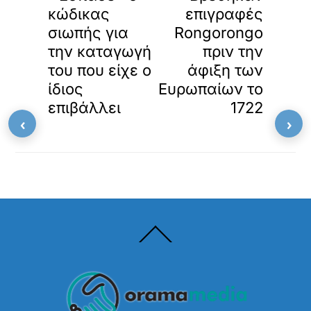
τ
κώδικας
επιγραφές
ω
μ
σιωπής για
Rongorongo
έ
την καταγωγή
πριν την
ν
του που είχε ο
άφιξη των
ο
π
ίδιος
Ευρωπαίων το
ε
επιβάλλει
1722
ρ
‹
›
ι
ε
χ
ό
μ
ε
ν
ο
Back
.
To
Top