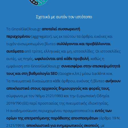
Σχετικά με αυτόν τον ιστότοπο
Το GnosiGiaOlous.gr
αποτελεί συσσωρευτή
περιεχομένου
(aggregator), ως εκ τούτου τα άρθρα, εικόνες και
τυχόν ενσωματωμένα βίντεο
συλλέγονται και προβάλλονται
αυτόματα
από τρίτες, ελληνικές και μη, ιστοσελίδες. Οι ιστοσελίδες
αυτές, ως πηγές,
ωφελούνται από κάθε προβολή
, καθώς η
εμφάνιση στο GnosiGiaOlous.gr
συνεισφέρει στην επισκεψιμότητά
τους και στη βαθμολογία SEO
(Google κ.λπ.) μέσω backlink κοκ.
Τα πνευματικά δικαιώματα κάθε άρθρου, εικόνας ή βίντεο
ανήκουν
αποκλειστικά στους αρχικούς δημιουργούς και φορείς τους
,
σύμφωνα με τον Νόμο 2121/1993 και την Ευρωπαϊκή Οδηγία
2019/790 (ΕΕ) περί προστασίας της πνευματικής ιδιοκτησίας.
Η αναδημοσίευση περιεχομένου πραγματοποιείται
εντός των
ορίων της επιτρεπόμενης παράθεσης αποσπασμάτων
(άρθρο 19 Ν.
2121/1993),
αποκλειστικά για ενημερωτικούς σκοπούς
, με