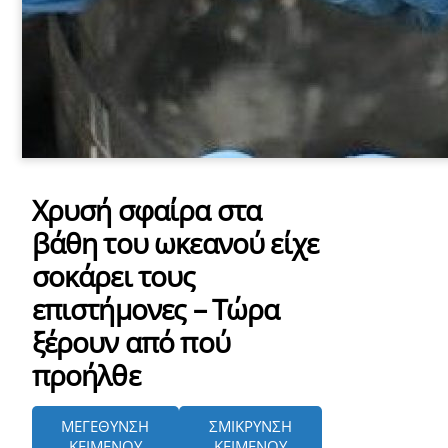
Χρυσή σφαίρα στα
YOUTUBE
βάθη του ωκεανού είχε
όρτωση
σοκάρει τους
ματωμένου
επιστήμονες – Τώρα
εχομένου
ξέρουν από πού
Κ
προήλθε
ά
ν
τ
ΜΕΓΕΘΥΝΣΗ
ΣΜΙΚΡΥΝΣΗ
ε
ΚΕΙΜΕΝΟΥ
ΚΕΙΜΕΝΟΥ
κ