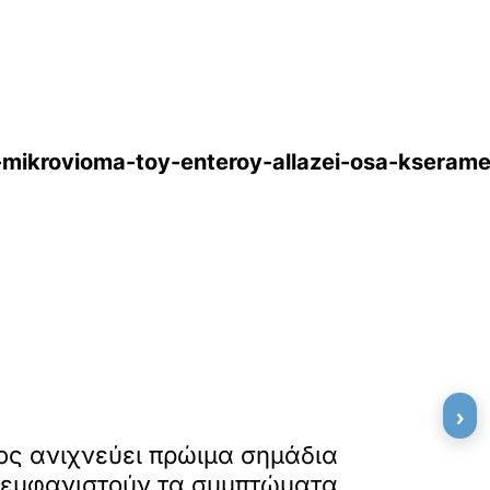
mikrovioma-toy-enteroy-allazei-osa-kserame-
›
»
ΕΠΟΜΕΝΟ
ος ανιχνεύει πρώιμα σημάδια
 εμφανιστούν τα συμπτώματα