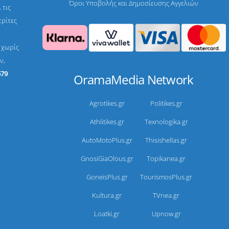
Όροι Υποβολής και Δημοσίευσης Αγγελιών
 τις
τρίτες
, χωρίς
ν,
679
OramaMedia Network
Agrotikes.gr
Politikes.gr
Athlitikes.gr
Texnologika.gr
AutoMotoPlus.gr
Thisishellas.gr
GnosiGiaOlous.gr
Topikanea.gr
GoneisPlus.gr
TourismosPlus.gr
Kultura.gr
TVnea.gr
Loatki.gr
Upnow.gr