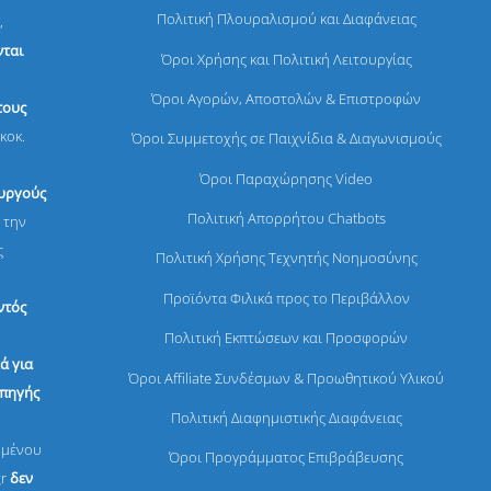
Πολιτική Πλουραλισμού και Διαφάνειας
,
ται
Όροι Χρήσης και Πολιτική Λειτουργίας
Όροι Αγορών, Αποστολών & Επιστροφών
τους
κοκ.
Όροι Συμμετοχής σε Παιχνίδια & Διαγωνισμούς
Όροι Παραχώρησης Video
ουργούς
Πολιτική Απορρήτου Chatbots
 την
ς
Πολιτική Χρήσης Τεχνητής Νοημοσύνης
Προϊόντα Φιλικά προς το Περιβάλλον
ντός
Πολιτική Εκπτώσεων και Προσφορών
ά για
Όροι Affiliate Συνδέσμων & Προωθητικού Υλικού
 πηγής
Πολιτική Διαφημιστικής Διαφάνειας
ομένου
Όροι Προγράμματος Επιβράβευσης
gr
δεν