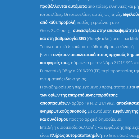
προβάλλονται αυτόματα
από τρίτες, ελληνικές και μη
ιστοσελίδες. Οι ιστοσελίδες αυτές, ως πηγές,
ωφελούν
από κάθε προβολή
, καθώς η εμφάνιση στο
GnosiGiaOlous.gr
συνεισφέρει στην επισκεψιμότητά 
και στη βαθμολογία SEO
(Google κ.λπ.) μέσω backlink 
Τα πνευματικά δικαιώματα κάθε άρθρου, εικόνας ή
βίντεο
ανήκουν αποκλειστικά στους αρχικούς δημι
και φορείς τους
, σύμφωνα με τον Νόμο 2121/1993 και
Ευρωπαϊκή Οδηγία 2019/790 (ΕΕ) περί προστασίας τη
πνευματικής ιδιοκτησίας.
Η αναδημοσίευση περιεχομένου πραγματοποιείται
ε
των ορίων της επιτρεπόμενης παράθεσης
αποσπασμάτων
(άρθρο 19 Ν. 2121/1993),
αποκλειστικ
ενημερωτικούς σκοπούς
, με αυτόματη
εμφάνιση της
και συνδέσμου
προς το αρχικό δημοσίευμα.
Επειδή η διαδικασία συλλογής και εμφάνισης περιεχ
είναι
πλήρως αυτοματοποιημένη
, το GnosiGiaOlous.