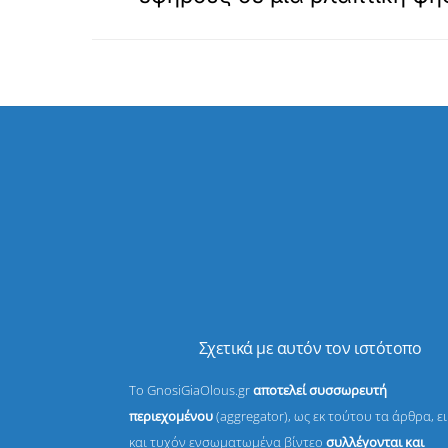
Σχετικά με αυτόν τον ιστότοπο
Το GnosiGiaOlous.gr
αποτελεί συσσωρευτή
περιεχομένου
(aggregator), ως εκ τούτου τα άρθρα, ε
και τυχόν ενσωματωμένα βίντεο
συλλέγονται και