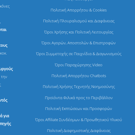
ικόνες
Πολιτική Απορρήτου & Cookies
Πολιτική Πλουραλισμού και Διαφάνειας
,
ται
Όροι Χρήσης και Πολιτική Λειτουργίας
Όροι Αγορών, Αποστολών & Επιστροφών
τους
κοκ.
Όροι Συμμετοχής σε Παιχνίδια & Διαγωνισμούς
Όροι Παραχώρησης Video
ουργούς
Πολιτική Απορρήτου Chatbots
 την
ς
Πολιτική Χρήσης Τεχνητής Νοημοσύνης
Προϊόντα Φιλικά προς το Περιβάλλον
ντός
Πολιτική Εκπτώσεων και Προσφορών
ά για
Όροι Affiliate Συνδέσμων & Προωθητικού Υλικού
 πηγής
Πολιτική Διαφημιστικής Διαφάνειας