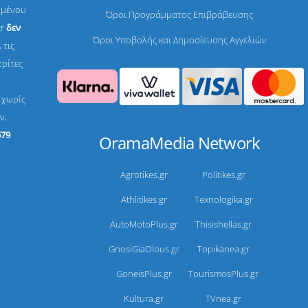
ομένου
Όροι Προγράμματος Επιβράβευσης
gr
δεν
Όροι Υποβολής και Δημοσίευσης Αγγελιών
 τις
τρίτες
, χωρίς
ν,
679
OramaMedia Network
Agrotikes.gr
Politikes.gr
Athlitikes.gr
Texnologika.gr
AutoMotoPlus.gr
Thisishellas.gr
GnosiGiaOlous.gr
Topikanea.gr
GoneisPlus.gr
TourismosPlus.gr
Kultura.gr
TVnea.gr