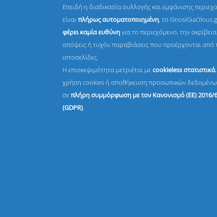
Επειδή η διαδικασία συλλογής και εμφάνισης περιεχ
είναι
πλήρως αυτοματοποιημένη
, το GnosiGiaOlous.
φέρει καμία ευθύνη
για το περιεχόμενο, την ακρίβεια,
απόψεις ή τυχόν παραβιάσεις που προέρχονται από 
ιστοσελίδες.
Η επισκεψιμότητα μετριέται με
cookieless στατιστικά
χρήση cookies ή αποθήκευση προσωπικών δεδομένω
σε
πλήρη συμμόρφωση με τον Κανονισμό (ΕΕ) 2016/
(GDPR)
.