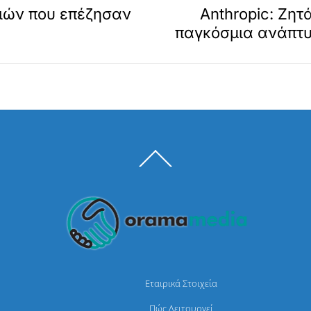
ιών που επέζησαν
Anthropic: Ζη
παγκόσμια ανάπτυ
Back
To
Top
Εταιρικά Στοιχεία
Πώς Λειτουργεί