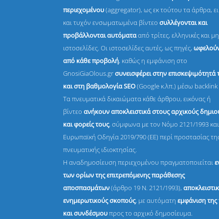
περιεχομένου
(aggregator), ως εκ τούτου τα άρθρα, ε
και τυχόν ενσωματωμένα βίντεο
συλλέγονται και
προβάλλονται αυτόματα
από τρίτες, ελληνικές και μη
ιστοσελίδες. Οι ιστοσελίδες αυτές, ως πηγές,
ωφελούν
από κάθε προβολή
, καθώς η εμφάνιση στο
GnosiGiaOlous.gr
συνεισφέρει στην επισκεψιμότητά 
και στη βαθμολογία SEO
(Google κ.λπ.) μέσω backlink 
Τα πνευματικά δικαιώματα κάθε άρθρου, εικόνας ή
βίντεο
ανήκουν αποκλειστικά στους αρχικούς δημι
και φορείς τους
, σύμφωνα με τον Νόμο 2121/1993 και
Ευρωπαϊκή Οδηγία 2019/790 (ΕΕ) περί προστασίας τη
πνευματικής ιδιοκτησίας.
Η αναδημοσίευση περιεχομένου πραγματοποιείται
ε
των ορίων της επιτρεπόμενης παράθεσης
αποσπασμάτων
(άρθρο 19 Ν. 2121/1993),
αποκλειστικ
ενημερωτικούς σκοπούς
, με αυτόματη
εμφάνιση της
και συνδέσμου
προς το αρχικό δημοσίευμα.