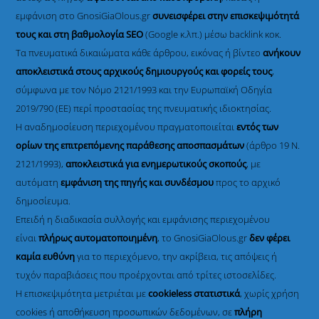
εμφάνιση στο GnosiGiaOlous.gr
συνεισφέρει στην επισκεψιμότητά
τους και στη βαθμολογία SEO
(Google κ.λπ.) μέσω backlink κοκ.
Τα πνευματικά δικαιώματα κάθε άρθρου, εικόνας ή βίντεο
ανήκουν
αποκλειστικά στους αρχικούς δημιουργούς και φορείς τους
,
σύμφωνα με τον Νόμο 2121/1993 και την Ευρωπαϊκή Οδηγία
2019/790 (ΕΕ) περί προστασίας της πνευματικής ιδιοκτησίας.
Η αναδημοσίευση περιεχομένου πραγματοποιείται
εντός των
ορίων της επιτρεπόμενης παράθεσης αποσπασμάτων
(άρθρο 19 Ν.
2121/1993),
αποκλειστικά για ενημερωτικούς σκοπούς
, με
αυτόματη
εμφάνιση της πηγής και συνδέσμου
προς το αρχικό
δημοσίευμα.
Επειδή η διαδικασία συλλογής και εμφάνισης περιεχομένου
είναι
πλήρως αυτοματοποιημένη
, το GnosiGiaOlous.gr
δεν φέρει
καμία ευθύνη
για το περιεχόμενο, την ακρίβεια, τις απόψεις ή
τυχόν παραβιάσεις που προέρχονται από τρίτες ιστοσελίδες.
Η επισκεψιμότητα μετριέται με
cookieless στατιστικά
, χωρίς χρήση
cookies ή αποθήκευση προσωπικών δεδομένων, σε
πλήρη