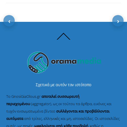
‹
›
Back
To
Top
Σχετικά με αυτόν τον ιστότοπο
Το GnosiGiaOlous.gr
αποτελεί συσσωρευτή
περιεχομένου
(aggregator), ως εκ τούτου τα άρθρα, εικόνες και
τυχόν ενσωματωμένα βίντεο
συλλέγονται και προβάλλονται
αυτόματα
από τρίτες, ελληνικές και μη, ιστοσελίδες. Οι ιστοσελίδες
αυτές, ως πηγές,
ωφελούνται από κάθε προβολή
, καθώς η