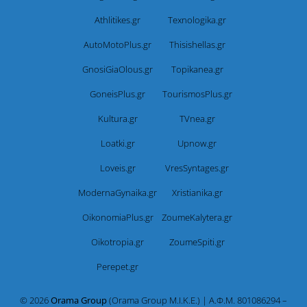
Athlitikes.gr
Texnologika.gr
AutoMotoPlus.gr
Thisishellas.gr
GnosiGiaOlous.gr
Topikanea.gr
GoneisPlus.gr
TourismosPlus.gr
Kultura.gr
TVnea.gr
Loatki.gr
Upnow.gr
Loveis.gr
VresSyntages.gr
ModernaGynaika.gr
Xristianika.gr
OikonomiaPlus.gr
ZoumeKalytera.gr
Oikotropia.gr
ZoumeSpiti.gr
Perepet.gr
© 2026
Orama Group
(Orama Group Μ.Ι.Κ.Ε.) | Α.Φ.Μ. 801086294 –