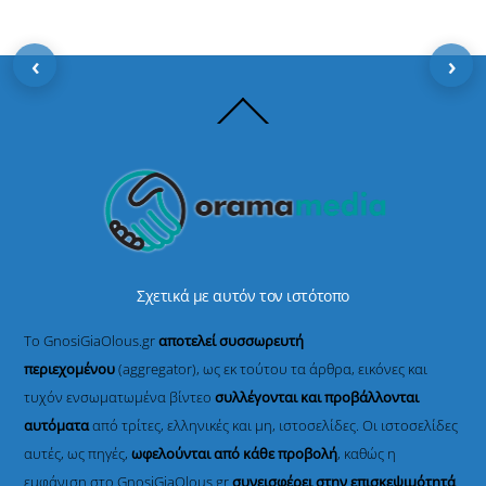
‹
›
Back
To
Top
Σχετικά με αυτόν τον ιστότοπο
Το GnosiGiaOlous.gr
αποτελεί συσσωρευτή
περιεχομένου
(aggregator), ως εκ τούτου τα άρθρα, εικόνες και
τυχόν ενσωματωμένα βίντεο
συλλέγονται και προβάλλονται
αυτόματα
από τρίτες, ελληνικές και μη, ιστοσελίδες. Οι ιστοσελίδες
αυτές, ως πηγές,
ωφελούνται από κάθε προβολή
, καθώς η
εμφάνιση στο GnosiGiaOlous.gr
συνεισφέρει στην επισκεψιμότητά