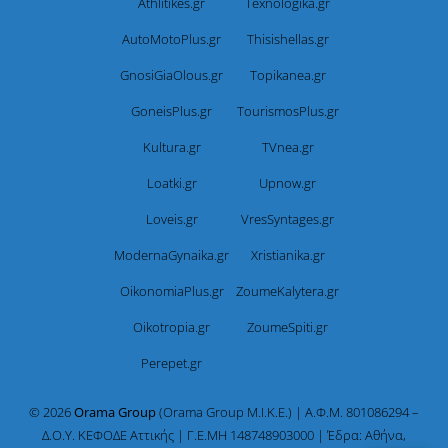
Athlitikes.gr
Texnologika.gr
AutoMotoPlus.gr
Thisishellas.gr
GnosiGiaOlous.gr
Topikanea.gr
GoneisPlus.gr
TourismosPlus.gr
Kultura.gr
TVnea.gr
Loatki.gr
Upnow.gr
Loveis.gr
VresSyntages.gr
ModernaGynaika.gr
Xristianika.gr
OikonomiaPlus.gr
ZoumeKalytera.gr
Oikotropia.gr
ZoumeSpiti.gr
Perepet.gr
© 2026
Orama Group
(Orama Group Μ.Ι.Κ.Ε.) | Α.Φ.Μ. 801086294 –
Δ.Ο.Υ. ΚΕΦΟΔΕ Αττικής | Γ.Ε.ΜΗ 148748903000 | Έδρα: Αθήνα,