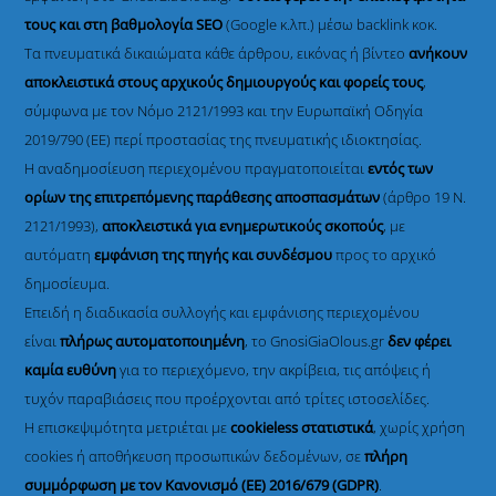
τους και στη βαθμολογία SEO
(Google κ.λπ.) μέσω backlink κοκ.
Τα πνευματικά δικαιώματα κάθε άρθρου, εικόνας ή βίντεο
ανήκουν
αποκλειστικά στους αρχικούς δημιουργούς και φορείς τους
,
σύμφωνα με τον Νόμο 2121/1993 και την Ευρωπαϊκή Οδηγία
2019/790 (ΕΕ) περί προστασίας της πνευματικής ιδιοκτησίας.
Η αναδημοσίευση περιεχομένου πραγματοποιείται
εντός των
ορίων της επιτρεπόμενης παράθεσης αποσπασμάτων
(άρθρο 19 Ν.
2121/1993),
αποκλειστικά για ενημερωτικούς σκοπούς
, με
αυτόματη
εμφάνιση της πηγής και συνδέσμου
προς το αρχικό
δημοσίευμα.
Επειδή η διαδικασία συλλογής και εμφάνισης περιεχομένου
είναι
πλήρως αυτοματοποιημένη
, το GnosiGiaOlous.gr
δεν φέρει
καμία ευθύνη
για το περιεχόμενο, την ακρίβεια, τις απόψεις ή
τυχόν παραβιάσεις που προέρχονται από τρίτες ιστοσελίδες.
Η επισκεψιμότητα μετριέται με
cookieless στατιστικά
, χωρίς χρήση
cookies ή αποθήκευση προσωπικών δεδομένων, σε
πλήρη
συμμόρφωση με τον Κανονισμό (ΕΕ) 2016/679 (GDPR)
.