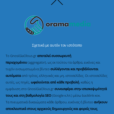
Back
To
Top
Σχετικά με αυτόν τον ιστότοπο
Το GnosiGiaOlous.gr
αποτελεί συσσωρευτή
περιεχομένου
(aggregator), ως εκ τούτου τα άρθρα, εικόνες και
τυχόν ενσωματωμένα βίντεο
συλλέγονται και προβάλλονται
αυτόματα
από τρίτες, ελληνικές και μη, ιστοσελίδες. Οι ιστοσελίδες
αυτές, ως πηγές,
ωφελούνται από κάθε προβολή
, καθώς η
εμφάνιση στο GnosiGiaOlous.gr
συνεισφέρει στην επισκεψιμότητά
τους και στη βαθμολογία SEO
(Google κ.λπ.) μέσω backlink κοκ.
Τα πνευματικά δικαιώματα κάθε άρθρου, εικόνας ή βίντεο
ανήκουν
αποκλειστικά στους αρχικούς δημιουργούς και φορείς τους
,