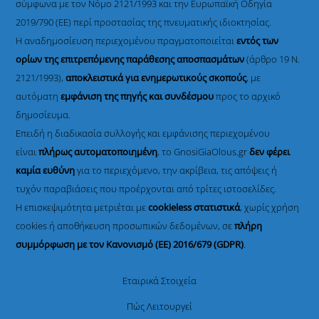
σύμφωνα με τον Νόμο 2121/1993 και την Ευρωπαϊκή Οδηγία
2019/790 (ΕΕ) περί προστασίας της πνευματικής ιδιοκτησίας.
Η αναδημοσίευση περιεχομένου πραγματοποιείται
εντός των
ορίων της επιτρεπόμενης παράθεσης αποσπασμάτων
(άρθρο 19 Ν.
2121/1993),
αποκλειστικά για ενημερωτικούς σκοπούς
, με
αυτόματη
εμφάνιση της πηγής και συνδέσμου
προς το αρχικό
δημοσίευμα.
Επειδή η διαδικασία συλλογής και εμφάνισης περιεχομένου
είναι
πλήρως αυτοματοποιημένη
, το GnosiGiaOlous.gr
δεν φέρει
καμία ευθύνη
για το περιεχόμενο, την ακρίβεια, τις απόψεις ή
τυχόν παραβιάσεις που προέρχονται από τρίτες ιστοσελίδες.
Η επισκεψιμότητα μετριέται με
cookieless στατιστικά
, χωρίς χρήση
cookies ή αποθήκευση προσωπικών δεδομένων, σε
πλήρη
συμμόρφωση με τον Κανονισμό (ΕΕ) 2016/679 (GDPR)
.
Εταιρικά Στοιχεία
Πώς Λειτουργεί