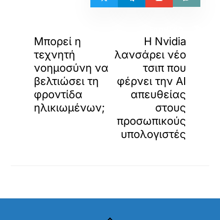
«
»
ΠΡΟΗΓΟΥΜΕΝΟ
ΕΠΟΜΕΝΟ
Μπορεί η
Η Nvidia
τεχνητή
λανσάρει νέο
νοημοσύνη να
τσιπ που
βελτιώσει τη
φέρνει την ΑΙ
φροντίδα
απευθείας
ηλικιωμένων;
στους
προσωπικούς
υπολογιστές