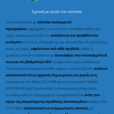
Σχετικά με αυτόν τον ιστότοπο
Το GnosiGiaOlous.gr
αποτελεί συσσωρευτή
περιεχομένου
(aggregator), ως εκ τούτου τα άρθρα, εικόνες και
τυχόν ενσωματωμένα βίντεο
συλλέγονται και προβάλλονται
αυτόματα
από τρίτες, ελληνικές και μη, ιστοσελίδες. Οι ιστοσελίδες
αυτές, ως πηγές,
ωφελούνται από κάθε προβολή
, καθώς η
εμφάνιση στο GnosiGiaOlous.gr
συνεισφέρει στην επισκεψιμότητά
τους και στη βαθμολογία SEO
(Google κ.λπ.) μέσω backlink κοκ.
Τα πνευματικά δικαιώματα κάθε άρθρου, εικόνας ή βίντεο
ανήκουν
αποκλειστικά στους αρχικούς δημιουργούς και φορείς τους
,
σύμφωνα με τον Νόμο 2121/1993 και την Ευρωπαϊκή Οδηγία
2019/790 (ΕΕ) περί προστασίας της πνευματικής ιδιοκτησίας.
Η αναδημοσίευση περιεχομένου πραγματοποιείται
εντός των
ορίων της επιτρεπόμενης παράθεσης αποσπασμάτων
(άρθρο 19 Ν.
2121/1993),
αποκλειστικά για ενημερωτικούς σκοπούς
, με