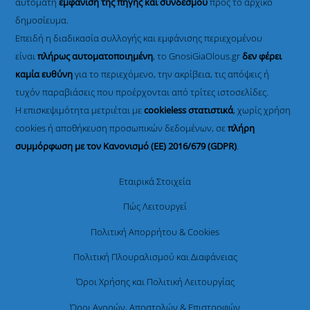
αυτόματη
εμφάνιση της πηγής και συνδέσμου
προς το αρχικό
δημοσίευμα.
Επειδή η διαδικασία συλλογής και εμφάνισης περιεχομένου
είναι
πλήρως αυτοματοποιημένη
, το GnosiGiaOlous.gr
δεν φέρει
καμία ευθύνη
για το περιεχόμενο, την ακρίβεια, τις απόψεις ή
τυχόν παραβιάσεις που προέρχονται από τρίτες ιστοσελίδες.
Η επισκεψιμότητα μετριέται με
cookieless στατιστικά
, χωρίς χρήση
cookies ή αποθήκευση προσωπικών δεδομένων, σε
πλήρη
συμμόρφωση με τον Κανονισμό (ΕΕ) 2016/679 (GDPR)
.
Εταιρικά Στοιχεία
Πώς Λειτουργεί
Πολιτική Απορρήτου & Cookies
Πολιτική Πλουραλισμού και Διαφάνειας
Όροι Χρήσης και Πολιτική Λειτουργίας
Όροι Αγορών, Αποστολών & Επιστροφών