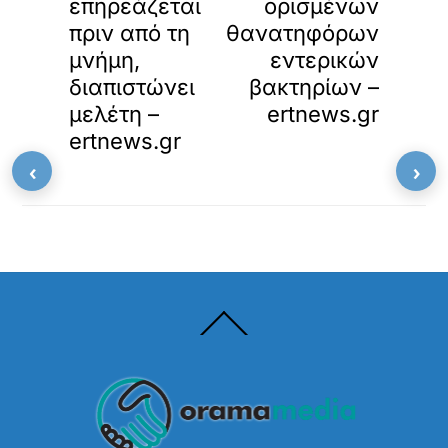
επηρεάζεται
ορισμένων
πριν από τη
θανατηφόρων
μνήμη,
εντερικών
διαπιστώνει
βακτηρίων –
μελέτη –
ertnews.gr
ertnews.gr
‹
›
Back
To
Top