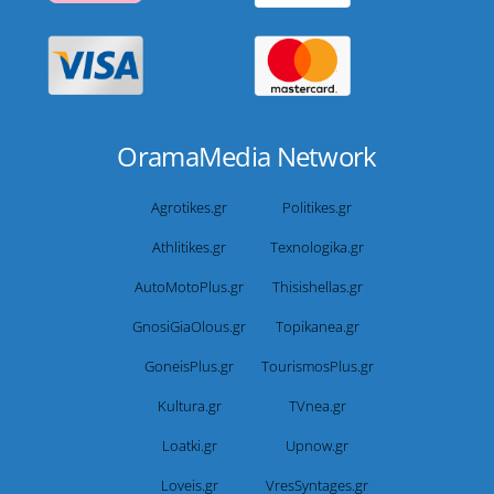
OramaMedia Network
Agrotikes.gr
Politikes.gr
Athlitikes.gr
Texnologika.gr
AutoMotoPlus.gr
Thisishellas.gr
GnosiGiaOlous.gr
Topikanea.gr
GoneisPlus.gr
TourismosPlus.gr
Kultura.gr
TVnea.gr
Loatki.gr
Upnow.gr
Loveis.gr
VresSyntages.gr