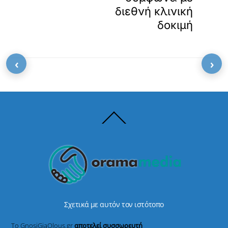
διεθνή κλινική
δοκιμή
‹
›
Back
To
Top
Σχετικά με αυτόν τον ιστότοπο
Το GnosiGiaOlous.gr
αποτελεί συσσωρευτή