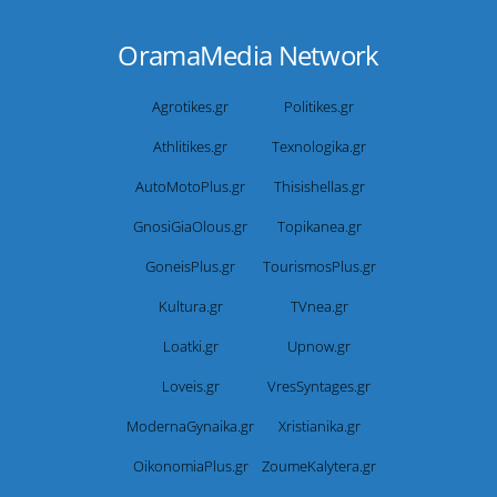
OramaMedia Network
Agrotikes.gr
Politikes.gr
Athlitikes.gr
Texnologika.gr
AutoMotoPlus.gr
Thisishellas.gr
GnosiGiaOlous.gr
Topikanea.gr
GoneisPlus.gr
TourismosPlus.gr
Kultura.gr
TVnea.gr
Loatki.gr
Upnow.gr
Loveis.gr
VresSyntages.gr
ModernaGynaika.gr
Xristianika.gr
OikonomiaPlus.gr
ZoumeKalytera.gr