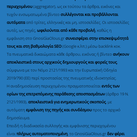
περιεχομένου
(aggregator), ως εκ τούτου τα άρθρα, εικόνες και
τυχόν ενσωματωμένα βίντεο
συλλέγονται και προβάλλονται
αυτόματα
από τρίτες, ελληνικές και μη, ιστοσελίδες. Οι ιστοσελίδες
αυτές, ως πηγές,
ωφελούνται από κάθε προβολή
, καθώς η
εμφάνιση στο GnosiGiaOlous.gr
συνεισφέρει στην επισκεψιμότητά
τους και στη βαθμολογία SEO
(Google κ.λπ.) μέσω backlink κοκ.
Τα πνευματικά δικαιώματα κάθε άρθρου, εικόνας ή βίντεο
ανήκουν
αποκλειστικά στους αρχικούς δημιουργούς και φορείς τους
,
σύμφωνα με τον Νόμο 2121/1993 και την Ευρωπαϊκή Οδηγία
2019/790 (ΕΕ) περί προστασίας της πνευματικής ιδιοκτησίας.
Η αναδημοσίευση περιεχομένου πραγματοποιείται
εντός των
ορίων της επιτρεπόμενης παράθεσης αποσπασμάτων
(άρθρο 19 Ν.
2121/1993),
αποκλειστικά για ενημερωτικούς σκοπούς
, με
αυτόματη
εμφάνιση της πηγής και συνδέσμου
προς το αρχικό
δημοσίευμα.
Επειδή η διαδικασία συλλογής και εμφάνισης περιεχομένου
είναι
πλήρως αυτοματοποιημένη
, το GnosiGiaOlous.gr
δεν φέρει