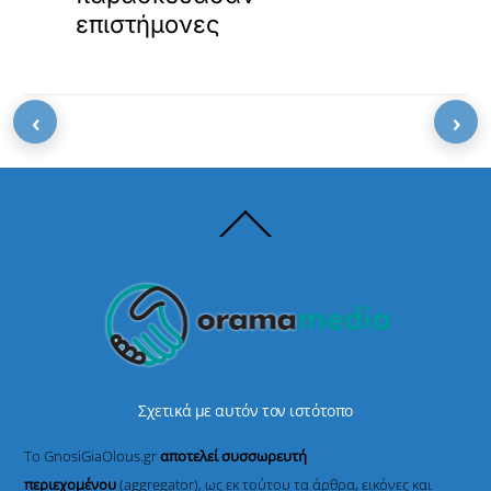
επιστήμονες
‹
›
Back
To
Top
Σχετικά με αυτόν τον ιστότοπο
Το GnosiGiaOlous.gr
αποτελεί συσσωρευτή
περιεχομένου
(aggregator), ως εκ τούτου τα άρθρα, εικόνες και