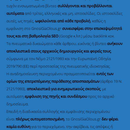
τυχόν ενσωματωμένα βίντεο
συλλέγονται και προβάλλονται
αυτόματα
από τρίτες, ελληνικές και μη, ιστοσελίδες. Οι ιστοσελίδες
αυτές, ως πηγές,
ωφελούνται από κάθε προβολή
, καθώς η
εμφάνιση στο GnosiGiaOlous.gr
συνεισφέρει στην επισκεψιμότητά
τους και στη βαθμολογία SEO
(Google κ.λπ.) μέσω backlink κοκ.
Τα πνευματικά δικαιώματα κάθε άρθρου, εικόνας ή βίντεο
ανήκουν
αποκλειστικά στους αρχικούς δημιουργούς και φορείς τους
,
σύμφωνα με τον Νόμο 2121/1993 και την Ευρωπαϊκή Οδηγία
2019/790 (ΕΕ) περί προστασίας της πνευματικής ιδιοκτησίας.
Η αναδημοσίευση περιεχομένου πραγματοποιείται
εντός των
ορίων της επιτρεπόμενης παράθεσης αποσπασμάτων
(άρθρο 19 Ν.
2121/1993),
αποκλειστικά για ενημερωτικούς σκοπούς
, με
αυτόματη
εμφάνιση της πηγής και συνδέσμου
προς το αρχικό
δημοσίευμα.
Επειδή η διαδικασία συλλογής και εμφάνισης περιεχομένου
είναι
πλήρως αυτοματοποιημένη
, το GnosiGiaOlous.gr
δεν φέρει
καμία ευθύνη
για το περιεχόμενο, την ακρίβεια, τις απόψεις ή