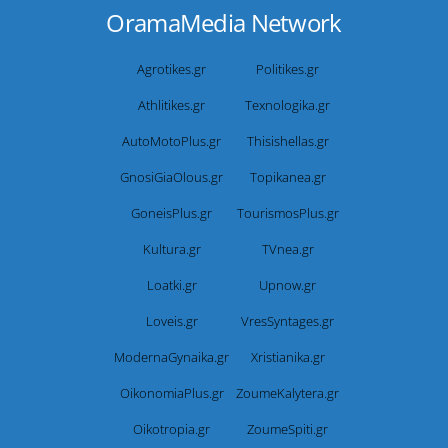
OramaMedia Network
Agrotikes.gr
Politikes.gr
Athlitikes.gr
Texnologika.gr
AutoMotoPlus.gr
Thisishellas.gr
GnosiGiaOlous.gr
Topikanea.gr
GoneisPlus.gr
TourismosPlus.gr
Kultura.gr
TVnea.gr
Loatki.gr
Upnow.gr
Loveis.gr
VresSyntages.gr
ModernaGynaika.gr
Xristianika.gr
OikonomiaPlus.gr
ZoumeKalytera.gr
Oikotropia.gr
ZoumeSpiti.gr