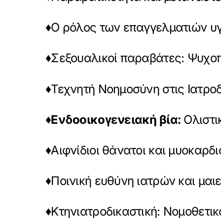
♦Ο ρόλος των επαγγελματιών υγ
♦Σεξουαλικοί παραβάτες: Ψυχοπ
♦Τεχνητή Νοημοσύνη στις Ιατροδ
♦
Ενδοοικογενειακή βία:
Ολιστι
♦Αιφνίδιοι θάνατοι και μυοκαρδι
♦Ποινική ευθύνη ιατρών και μαι
♦Κτηνιατροδικαστική: Νομοθετικό