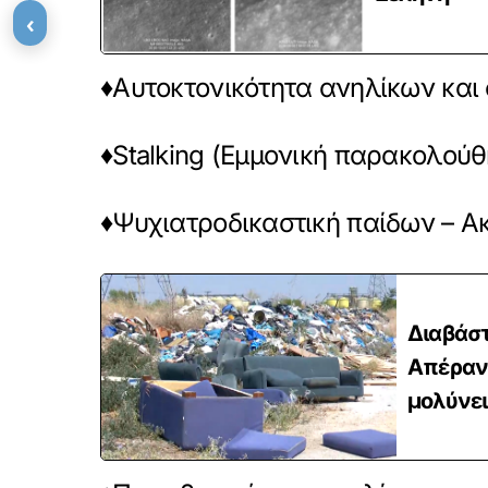
‹
♦Αυτοκτονικότητα ανηλίκων και 
♦Stalking (Εμμονική παρακολούθ
♦Ψυχιατροδικαστική παίδων – Α
Διαβάστ
Απέραντ
μολύνει