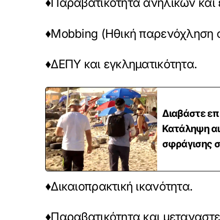
♦Παραβατικότητα ανηλίκων και ε
♦Mobbing (Ηθική παρενόχληση 
♦ΔΕΠΥ και εγκληματικότητα.
Διαβάστε επ
Κατάληψη αι
σφράγισης σε
♦Δικαιοπρακτική ικανότητα.
♦Παραβατικότητα και μεταναστε