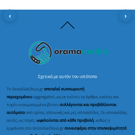
‹
›
Back
To
Top
Σχετικά με αυτόν τον ιστότοπο
Το GnosiGiaOlous.gr
αποτελεί συσσωρευτή
περιεχομένου
(aggregator), ως εκ τούτου τα άρθρα, εικόνες και
τυχόν ενσωματωμένα βίντεο
συλλέγονται και προβάλλονται
αυτόματα
από τρίτες, ελληνικές και μη, ιστοσελίδες. Οι ιστοσελίδες
αυτές, ως πηγές,
ωφελούνται από κάθε προβολή
, καθώς η
εμφάνιση στο GnosiGiaOlous.gr
συνεισφέρει στην επισκεψιμότητά