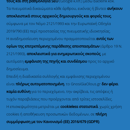
τους και στη βαθμολογία SEO
(Google κ.λπ.) μέσω backlink κοκ.
Τα πνευματικά δικαιώματα κάθε άρθρου, εικόνας ή βίντεο
ανήκουν
αποκλειστικά στους αρχικούς δημιουργούς και φορείς τους
,
σύμφωνα με τον Νόμο 2121/1993 και την Ευρωπαϊκή Οδηγία
2019/790 (ΕΕ) περί προστασίας της πνευματικής ιδιοκτησίας.
Η αναδημοσίευση περιεχομένου πραγματοποιείται
εντός των
ορίων της επιτρεπόμενης παράθεσης αποσπασμάτων
(άρθρο 19 Ν.
2121/1993),
αποκλειστικά για ενημερωτικούς σκοπούς
, με
αυτόματη
εμφάνιση της πηγής και συνδέσμου
προς το αρχικό
δημοσίευμα.
Επειδή η διαδικασία συλλογής και εμφάνισης περιεχομένου
είναι
πλήρως αυτοματοποιημένη
, το GnosiGiaOlous.gr
δεν φέρει
καμία ευθύνη
για το περιεχόμενο, την ακρίβεια, τις απόψεις ή
τυχόν παραβιάσεις που προέρχονται από τρίτες ιστοσελίδες.
Η επισκεψιμότητα μετριέται με
cookieless στατιστικά
, χωρίς χρήση
cookies ή αποθήκευση προσωπικών δεδομένων, σε
πλήρη
συμμόρφωση με τον Κανονισμό (ΕΕ) 2016/679 (GDPR)
.