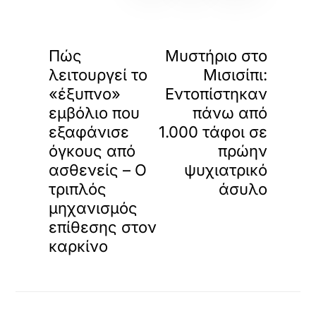
«
»
ΠΡΟΗΓΟΥΜΕΝΟ
ΕΠΟΜΕΝΟ
Πώς
Μυστήριο στο
λειτουργεί το
Μισισίπι:
«έξυπνο»
Εντοπίστηκαν
εμβόλιο που
πάνω από
εξαφάνισε
1.000 τάφοι σε
όγκους από
πρώην
ασθενείς – Ο
ψυχιατρικό
τριπλός
άσυλο
μηχανισμός
επίθεσης στον
καρκίνο