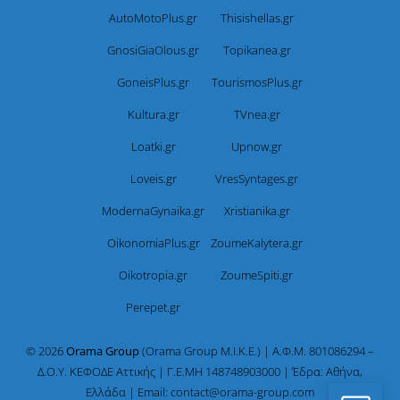
AutoMotoPlus.gr
Thisishellas.gr
GnosiGiaOlous.gr
Topikanea.gr
GoneisPlus.gr
TourismosPlus.gr
Kultura.gr
TVnea.gr
Loatki.gr
Upnow.gr
Loveis.gr
VresSyntages.gr
ModernaGynaika.gr
Xristianika.gr
OikonomiaPlus.gr
ZoumeKalytera.gr
Oikotropia.gr
ZoumeSpiti.gr
Perepet.gr
© 2026
Orama Group
(Orama Group Μ.Ι.Κ.Ε.) | Α.Φ.Μ. 801086294 –
Δ.Ο.Υ. ΚΕΦΟΔΕ Αττικής | Γ.Ε.ΜΗ 148748903000 | Έδρα: Αθήνα,
Ελλάδα | Email: contact@orama-group.com