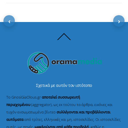
‹
›
Back
To
Top
Σχετικά με αυτόν τον ιστότοπο
Το GnosiGiaOlous.gr
αποτελεί συσσωρευτή
περιεχομένου
(aggregator), ως εκ τούτου τα άρθρα, εικόνες και
τυχόν ενσωματωμένα βίντεο
συλλέγονται και προβάλλονται
αυτόματα
από τρίτες, ελληνικές και μη, ιστοσελίδες. Οι ιστοσελίδες
αυτές, ως πηγές,
ωφελούνται από κάθε προβολή
, καθώς η