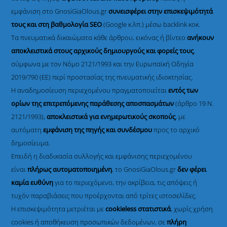
εμφάνιση στο GnosiGiaOlous.gr
συνεισφέρει στην επισκεψιμότητά
τους και στη βαθμολογία SEO
(Google κ.λπ.) μέσω backlink κοκ.
Τα πνευματικά δικαιώματα κάθε άρθρου, εικόνας ή βίντεο
ανήκουν
αποκλειστικά στους αρχικούς δημιουργούς και φορείς τους
,
σύμφωνα με τον Νόμο 2121/1993 και την Ευρωπαϊκή Οδηγία
2019/790 (ΕΕ) περί προστασίας της πνευματικής ιδιοκτησίας.
Η αναδημοσίευση περιεχομένου πραγματοποιείται
εντός των
ορίων της επιτρεπόμενης παράθεσης αποσπασμάτων
(άρθρο 19 Ν.
2121/1993),
αποκλειστικά για ενημερωτικούς σκοπούς
, με
αυτόματη
εμφάνιση της πηγής και συνδέσμου
προς το αρχικό
δημοσίευμα.
Επειδή η διαδικασία συλλογής και εμφάνισης περιεχομένου
είναι
πλήρως αυτοματοποιημένη
, το GnosiGiaOlous.gr
δεν φέρει
καμία ευθύνη
για το περιεχόμενο, την ακρίβεια, τις απόψεις ή
τυχόν παραβιάσεις που προέρχονται από τρίτες ιστοσελίδες.
Η επισκεψιμότητα μετριέται με
cookieless στατιστικά
, χωρίς χρήση
cookies ή αποθήκευση προσωπικών δεδομένων, σε
πλήρη