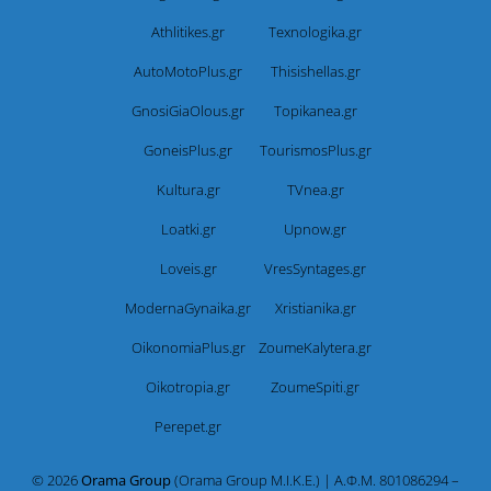
Athlitikes.gr
Texnologika.gr
AutoMotoPlus.gr
Thisishellas.gr
GnosiGiaOlous.gr
Topikanea.gr
GoneisPlus.gr
TourismosPlus.gr
Kultura.gr
TVnea.gr
Loatki.gr
Upnow.gr
Loveis.gr
VresSyntages.gr
ModernaGynaika.gr
Xristianika.gr
OikonomiaPlus.gr
ZoumeKalytera.gr
Oikotropia.gr
ZoumeSpiti.gr
Perepet.gr
© 2026
Orama Group
(Orama Group Μ.Ι.Κ.Ε.) | Α.Φ.Μ. 801086294 –