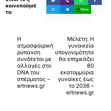
Share
«
»
ΠΡΟΗΓΟΥΜΕΝΟ
ΕΠΟΜΕΝΟ
Η
Μελέτη: Η
ατμοσφαιρική
γυναικεία
ρύπανση
υπογονιμότητα
συνδέεται με
θα επηρεάζει
αλλαγές στο
80
DNA του
εκατομμύρια
σπέρματος –
γυναίκες έως
ertnews.gr
το 2036 –
ertnews.gr