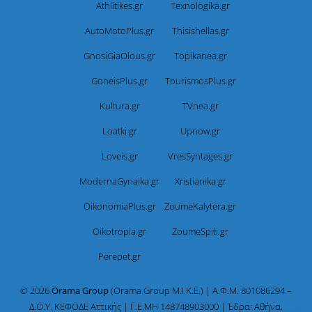
Athlitikes.gr
Texnologika.gr
AutoMotoPlus.gr
Thisishellas.gr
GnosiGiaOlous.gr
Topikanea.gr
GoneisPlus.gr
TourismosPlus.gr
Kultura.gr
TVnea.gr
Loatki.gr
Upnow.gr
Loveis.gr
VresSyntages.gr
ModernaGynaika.gr
Xristianika.gr
OikonomiaPlus.gr
ZoumeKalytera.gr
Oikotropia.gr
ZoumeSpiti.gr
Perepet.gr
© 2026
Orama Group
(Orama Group Μ.Ι.Κ.Ε.) | Α.Φ.Μ. 801086294 –
Δ.Ο.Υ. ΚΕΦΟΔΕ Αττικής | Γ.Ε.ΜΗ 148748903000 | Έδρα: Αθήνα,