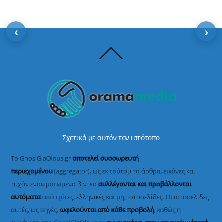
‹
›
Back
To
Top
Σχετικά με αυτόν τον ιστότοπο
Το GnosiGiaOlous.gr
αποτελεί συσσωρευτή
περιεχομένου
(aggregator), ως εκ τούτου τα άρθρα, εικόνες και
τυχόν ενσωματωμένα βίντεο
συλλέγονται και προβάλλονται
αυτόματα
από τρίτες, ελληνικές και μη, ιστοσελίδες. Οι ιστοσελίδες
αυτές, ως πηγές,
ωφελούνται από κάθε προβολή
, καθώς η