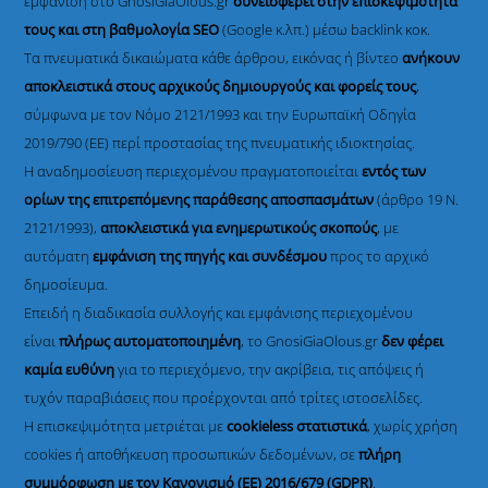
εμφάνιση στο GnosiGiaOlous.gr
συνεισφέρει στην επισκεψιμότητά
τους και στη βαθμολογία SEO
(Google κ.λπ.) μέσω backlink κοκ.
Τα πνευματικά δικαιώματα κάθε άρθρου, εικόνας ή βίντεο
ανήκουν
αποκλειστικά στους αρχικούς δημιουργούς και φορείς τους
,
σύμφωνα με τον Νόμο 2121/1993 και την Ευρωπαϊκή Οδηγία
2019/790 (ΕΕ) περί προστασίας της πνευματικής ιδιοκτησίας.
Η αναδημοσίευση περιεχομένου πραγματοποιείται
εντός των
ορίων της επιτρεπόμενης παράθεσης αποσπασμάτων
(άρθρο 19 Ν.
2121/1993),
αποκλειστικά για ενημερωτικούς σκοπούς
, με
αυτόματη
εμφάνιση της πηγής και συνδέσμου
προς το αρχικό
δημοσίευμα.
Επειδή η διαδικασία συλλογής και εμφάνισης περιεχομένου
είναι
πλήρως αυτοματοποιημένη
, το GnosiGiaOlous.gr
δεν φέρει
καμία ευθύνη
για το περιεχόμενο, την ακρίβεια, τις απόψεις ή
τυχόν παραβιάσεις που προέρχονται από τρίτες ιστοσελίδες.
Η επισκεψιμότητα μετριέται με
cookieless στατιστικά
, χωρίς χρήση
cookies ή αποθήκευση προσωπικών δεδομένων, σε
πλήρη
συμμόρφωση με τον Κανονισμό (ΕΕ) 2016/679 (GDPR)
.