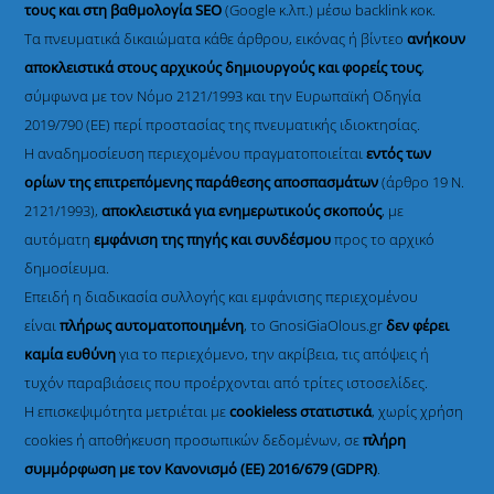
τους και στη βαθμολογία SEO
(Google κ.λπ.) μέσω backlink κοκ.
Τα πνευματικά δικαιώματα κάθε άρθρου, εικόνας ή βίντεο
ανήκουν
αποκλειστικά στους αρχικούς δημιουργούς και φορείς τους
,
σύμφωνα με τον Νόμο 2121/1993 και την Ευρωπαϊκή Οδηγία
2019/790 (ΕΕ) περί προστασίας της πνευματικής ιδιοκτησίας.
Η αναδημοσίευση περιεχομένου πραγματοποιείται
εντός των
ορίων της επιτρεπόμενης παράθεσης αποσπασμάτων
(άρθρο 19 Ν.
2121/1993),
αποκλειστικά για ενημερωτικούς σκοπούς
, με
αυτόματη
εμφάνιση της πηγής και συνδέσμου
προς το αρχικό
δημοσίευμα.
Επειδή η διαδικασία συλλογής και εμφάνισης περιεχομένου
είναι
πλήρως αυτοματοποιημένη
, το GnosiGiaOlous.gr
δεν φέρει
καμία ευθύνη
για το περιεχόμενο, την ακρίβεια, τις απόψεις ή
τυχόν παραβιάσεις που προέρχονται από τρίτες ιστοσελίδες.
Η επισκεψιμότητα μετριέται με
cookieless στατιστικά
, χωρίς χρήση
cookies ή αποθήκευση προσωπικών δεδομένων, σε
πλήρη
συμμόρφωση με τον Κανονισμό (ΕΕ) 2016/679 (GDPR)
.