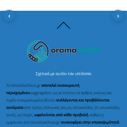
‹
›
Back
To
Top
Σχετικά με αυτόν τον ιστότοπο
Το GnosiGiaOlous.gr
αποτελεί συσσωρευτή
περιεχομένου
(aggregator), ως εκ τούτου τα άρθρα, εικόνες και
τυχόν ενσωματωμένα βίντεο
συλλέγονται και προβάλλονται
αυτόματα
από τρίτες, ελληνικές και μη, ιστοσελίδες. Οι ιστοσελίδες
αυτές, ως πηγές,
ωφελούνται από κάθε προβολή
, καθώς η
εμφάνιση στο GnosiGiaOlous.gr
συνεισφέρει στην επισκεψιμότητά