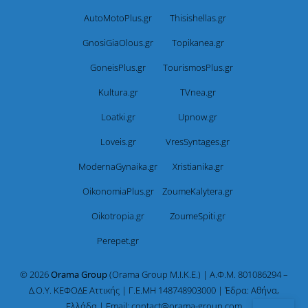
AutoMotoPlus.gr
Thisishellas.gr
GnosiGiaOlous.gr
Topikanea.gr
GoneisPlus.gr
TourismosPlus.gr
Kultura.gr
TVnea.gr
Loatki.gr
Upnow.gr
Loveis.gr
VresSyntages.gr
ModernaGynaika.gr
Xristianika.gr
OikonomiaPlus.gr
ZoumeKalytera.gr
Oikotropia.gr
ZoumeSpiti.gr
Perepet.gr
© 2026
Orama Group
(Orama Group Μ.Ι.Κ.Ε.) | Α.Φ.Μ. 801086294 –
Δ.Ο.Υ. ΚΕΦΟΔΕ Αττικής | Γ.Ε.ΜΗ 148748903000 | Έδρα: Αθήνα,
Ελλάδα | Email: contact@orama-group.com