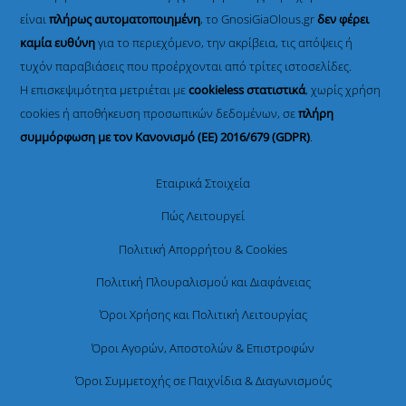
είναι
πλήρως αυτοματοποιημένη
, το GnosiGiaOlous.gr
δεν φέρει
καμία ευθύνη
για το περιεχόμενο, την ακρίβεια, τις απόψεις ή
τυχόν παραβιάσεις που προέρχονται από τρίτες ιστοσελίδες.
Η επισκεψιμότητα μετριέται με
cookieless στατιστικά
, χωρίς χρήση
cookies ή αποθήκευση προσωπικών δεδομένων, σε
πλήρη
συμμόρφωση με τον Κανονισμό (ΕΕ) 2016/679 (GDPR)
.
Εταιρικά Στοιχεία
Πώς Λειτουργεί
Πολιτική Απορρήτου & Cookies
Πολιτική Πλουραλισμού και Διαφάνειας
Όροι Χρήσης και Πολιτική Λειτουργίας
Όροι Αγορών, Αποστολών & Επιστροφών
Όροι Συμμετοχής σε Παιχνίδια & Διαγωνισμούς