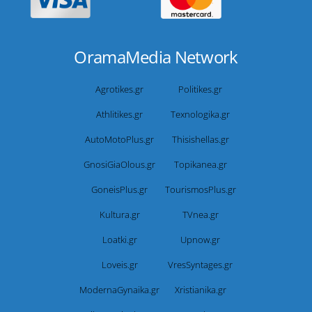
OramaMedia Network
Agrotikes.gr
Politikes.gr
Athlitikes.gr
Texnologika.gr
AutoMotoPlus.gr
Thisishellas.gr
GnosiGiaOlous.gr
Topikanea.gr
GoneisPlus.gr
TourismosPlus.gr
Kultura.gr
TVnea.gr
Loatki.gr
Upnow.gr
Loveis.gr
VresSyntages.gr
ModernaGynaika.gr
Xristianika.gr