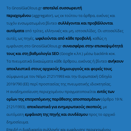
Το GnosiGiaOlous.gr
αποτελεί συσσωρευτή
περιεχομένου
(aggregator), ως εκ τούτου τα άρθρα, εικόνες και
τυχόν ενσωματωμένα βίντεο
συλλέγονται και προβάλλονται
αυτόματα
από τρίτες, ελληνικές και μη, ιστοσελίδες. Οι ιστοσελίδες
αυτές, ως πηγές,
ωφελούνται από κάθε προβολή
, καθώς η
εμφάνιση στο GnosiGiaOlous.gr
συνεισφέρει στην επισκεψιμότητά
τους και στη βαθμολογία SEO
(Google κ.λπ.) μέσω backlink κοκ.
Τα πνευματικά δικαιώματα κάθε άρθρου, εικόνας ή βίντεο
ανήκουν
αποκλειστικά στους αρχικούς δημιουργούς και φορείς τους
,
σύμφωνα με τον Νόμο 2121/1993 και την Ευρωπαϊκή Οδηγία
2019/790 (ΕΕ) περί προστασίας της πνευματικής ιδιοκτησίας.
Η αναδημοσίευση περιεχομένου πραγματοποιείται
εντός των
ορίων της επιτρεπόμενης παράθεσης αποσπασμάτων
(άρθρο 19 Ν.
2121/1993),
αποκλειστικά για ενημερωτικούς σκοπούς
, με
αυτόματη
εμφάνιση της πηγής και συνδέσμου
προς το αρχικό
δημοσίευμα.
Επειδή η διαδικασία συλλογής και εμφάνισης περιεχομένου