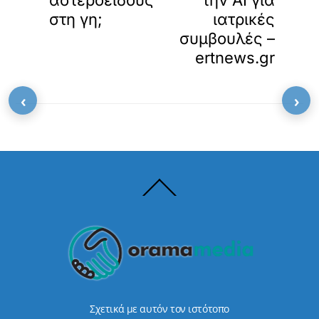
αστεροειδούς
την AI για
στη γη;
ιατρικές
συμβουλές –
ertnews.gr
‹
›
Back
To
Top
Σχετικά με αυτόν τον ιστότοπο