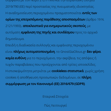
σύμφωνα με τον Νόμο 2121/1993 και την Ευρωπαϊκή Οδηγία
2019/790 (ΕΕ) περί προστασίας της πνευματικής ιδιοκτησίας.
Η αναδημοσίευση περιεχομένου πραγματοποιείται
εντός των
ορίων της επιτρεπόμενης παράθεσης αποσπασμάτων
(άρθρο 19 Ν.
2121/1993),
αποκλειστικά για ενημερωτικούς σκοπούς
, με
αυτόματη
εμφάνιση της πηγής και συνδέσμου
προς το αρχικό
δημοσίευμα.
Επειδή η διαδικασία συλλογής και εμφάνισης περιεχομένου
είναι
πλήρως αυτοματοποιημένη
, το GnosiGiaOlous.gr
δεν φέρει
καμία ευθύνη
για το περιεχόμενο, την ακρίβεια, τις απόψεις ή
τυχόν παραβιάσεις που προέρχονται από τρίτες ιστοσελίδες.
Η επισκεψιμότητα μετριέται με
cookieless στατιστικά
, χωρίς χρήση
cookies ή αποθήκευση προσωπικών δεδομένων, σε
πλήρη
συμμόρφωση με τον Κανονισμό (ΕΕ) 2016/679 (GDPR)
.
Εταιρικά Στοιχεία
Πώς Λειτουργεί