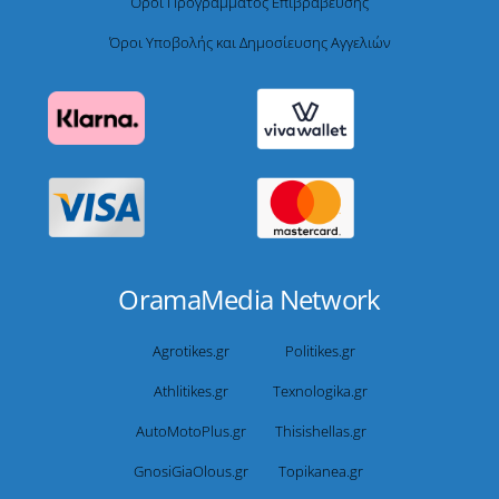
Όροι Προγράμματος Επιβράβευσης
Όροι Υποβολής και Δημοσίευσης Αγγελιών
OramaMedia Network
Agrotikes.gr
Politikes.gr
Athlitikes.gr
Texnologika.gr
AutoMotoPlus.gr
Thisishellas.gr
GnosiGiaOlous.gr
Topikanea.gr