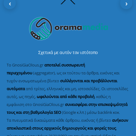
‹
›
To
Top
Σχετικά με αυτόν τον ιστότοπο
Το GnosiGiaOlous.gr
αποτελεί συσσωρευτή
περιεχομένου
(aggregator), ως εκ τούτου τα άρθρα, εικόνες και
τυχόν ενσωματωμένα βίντεο
συλλέγονται και προβάλλονται
αυτόματα
από τρίτες, ελληνικές και μη, ιστοσελίδες. Οι ιστοσελίδες
αυτές, ως πηγές,
ωφελούνται από κάθε προβολή
, καθώς η
εμφάνιση στο GnosiGiaOlous.gr
συνεισφέρει στην επισκεψιμότητά
τους και στη βαθμολογία SEO
(Google κ.λπ.) μέσω backlink κοκ.
Τα πνευματικά δικαιώματα κάθε άρθρου, εικόνας ή βίντεο
ανήκουν
αποκλειστικά στους αρχικούς δημιουργούς και φορείς τους
,