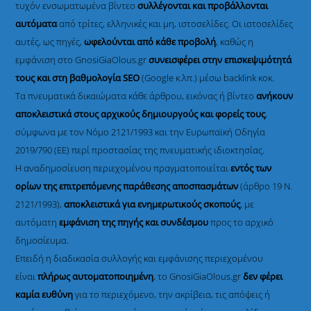
τυχόν ενσωματωμένα βίντεο
συλλέγονται και προβάλλονται
αυτόματα
από τρίτες, ελληνικές και μη, ιστοσελίδες. Οι ιστοσελίδες
αυτές, ως πηγές,
ωφελούνται από κάθε προβολή
, καθώς η
εμφάνιση στο GnosiGiaOlous.gr
συνεισφέρει στην επισκεψιμότητά
τους και στη βαθμολογία SEO
(Google κ.λπ.) μέσω backlink κοκ.
Τα πνευματικά δικαιώματα κάθε άρθρου, εικόνας ή βίντεο
ανήκουν
αποκλειστικά στους αρχικούς δημιουργούς και φορείς τους
,
σύμφωνα με τον Νόμο 2121/1993 και την Ευρωπαϊκή Οδηγία
2019/790 (ΕΕ) περί προστασίας της πνευματικής ιδιοκτησίας.
Η αναδημοσίευση περιεχομένου πραγματοποιείται
εντός των
ορίων της επιτρεπόμενης παράθεσης αποσπασμάτων
(άρθρο 19 Ν.
2121/1993),
αποκλειστικά για ενημερωτικούς σκοπούς
, με
αυτόματη
εμφάνιση της πηγής και συνδέσμου
προς το αρχικό
δημοσίευμα.
Επειδή η διαδικασία συλλογής και εμφάνισης περιεχομένου
είναι
πλήρως αυτοματοποιημένη
, το GnosiGiaOlous.gr
δεν φέρει
καμία ευθύνη
για το περιεχόμενο, την ακρίβεια, τις απόψεις ή