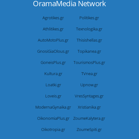
OramaMedia Network
Agrotikes.gr
Politikes.gr
Athlitikes.gr
Texnologika.gr
AutoMotoPlus.gr
Thisishellas.gr
GnosiGiaOlous.gr
Topikanea.gr
GoneisPlus.gr
TourismosPlus.gr
Kultura.gr
TVnea.gr
Loatki.gr
Upnow.gr
Loveis.gr
VresSyntages.gr
ModernaGynaika.gr
Xristianika.gr
OikonomiaPlus.gr
ZoumeKalytera.gr
Oikotropia.gr
ZoumeSpiti.gr