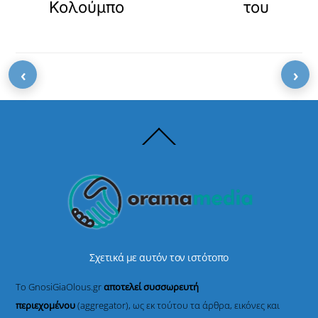
Κολούμπο
του
‹
›
Back
To
Top
Σχετικά με αυτόν τον ιστότοπο
Το GnosiGiaOlous.gr
αποτελεί συσσωρευτή
περιεχομένου
(aggregator), ως εκ τούτου τα άρθρα, εικόνες και