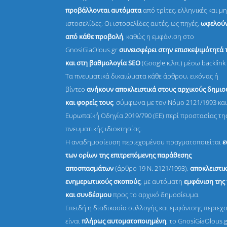
προβάλλονται αυτόματα
από τρίτες, ελληνικές και μη
ιστοσελίδες. Οι ιστοσελίδες αυτές, ως πηγές,
ωφελούν
από κάθε προβολή
, καθώς η εμφάνιση στο
GnosiGiaOlous.gr
συνεισφέρει στην επισκεψιμότητά 
και στη βαθμολογία SEO
(Google κ.λπ.) μέσω backlink 
Τα πνευματικά δικαιώματα κάθε άρθρου, εικόνας ή
βίντεο
ανήκουν αποκλειστικά στους αρχικούς δημι
και φορείς τους
, σύμφωνα με τον Νόμο 2121/1993 και
Ευρωπαϊκή Οδηγία 2019/790 (ΕΕ) περί προστασίας τη
πνευματικής ιδιοκτησίας.
Η αναδημοσίευση περιεχομένου πραγματοποιείται
ε
των ορίων της επιτρεπόμενης παράθεσης
αποσπασμάτων
(άρθρο 19 Ν. 2121/1993),
αποκλειστικ
ενημερωτικούς σκοπούς
, με αυτόματη
εμφάνιση της
και συνδέσμου
προς το αρχικό δημοσίευμα.
Επειδή η διαδικασία συλλογής και εμφάνισης περιεχ
είναι
πλήρως αυτοματοποιημένη
, το GnosiGiaOlous.