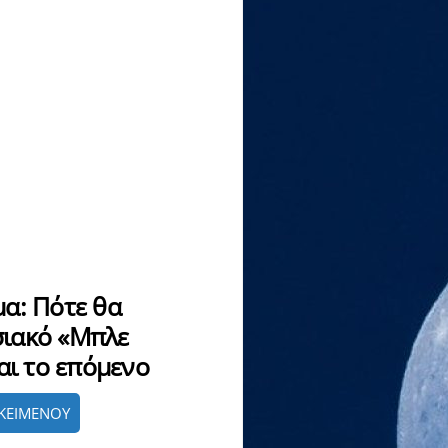
α: Πότε θα
ιακό «Μπλε
αι το επόμενο
ΚΕΙΜΕΝΟΥ