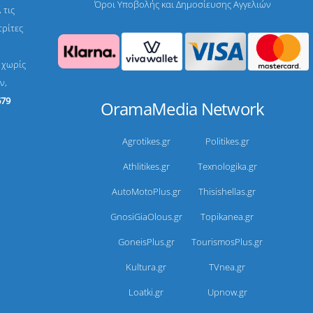
Όροι Υποβολής και Δημοσίευσης Αγγελιών
 τις
τρίτες
, χωρίς
ν,
679
OramaMedia Network
Agrotikes.gr
Politikes.gr
Athlitikes.gr
Texnologika.gr
AutoMotoPlus.gr
Thisishellas.gr
GnosiGiaOlous.gr
Topikanea.gr
GoneisPlus.gr
TourismosPlus.gr
Kultura.gr
TVnea.gr
Loatki.gr
Upnow.gr