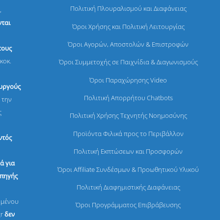
Πολιτική Πλουραλισμού και Διαφάνειας
,
ται
Όροι Χρήσης και Πολιτική Λειτουργίας
Όροι Αγορών, Αποστολών & Επιστροφών
τους
κοκ.
Όροι Συμμετοχής σε Παιχνίδια & Διαγωνισμούς
Όροι Παραχώρησης Video
ουργούς
Πολιτική Απορρήτου Chatbots
 την
ς
Πολιτική Χρήσης Τεχνητής Νοημοσύνης
Προϊόντα Φιλικά προς το Περιβάλλον
ντός
Πολιτική Εκπτώσεων και Προσφορών
ά για
Όροι Affiliate Συνδέσμων & Προωθητικού Υλικού
 πηγής
Πολιτική Διαφημιστικής Διαφάνειας
ομένου
Όροι Προγράμματος Επιβράβευσης
gr
δεν