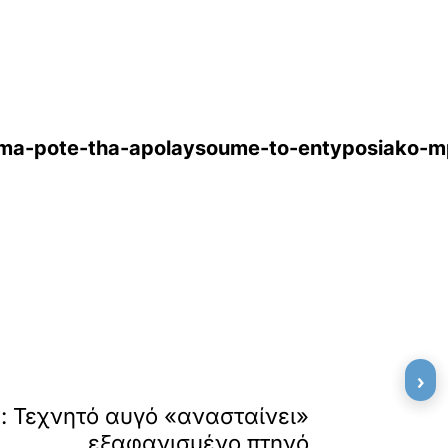
ama-pote-tha-apolaysoume-to-entyposiako-mp
›
»
ΕΠΟΜΕΝΟ
: Τεχνητό αυγό «ανασταίνει»
εξαφανισμένο πτηνό