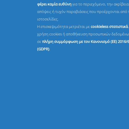
φέρει καμία ευθύνη
για το περιεχόμενο, την ακρίβεια,
απόψεις ή τυχόν παραβιάσεις που προέρχονται από 
ιστοσελίδες.
Η επισκεψιμότητα μετριέται με
cookieless στατιστικά
χρήση cookies ή αποθήκευση προσωπικών δεδομένω
σε
πλήρη συμμόρφωση με τον Κανονισμό (ΕΕ) 2016/
(GDPR)
.