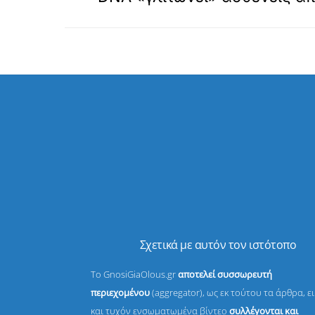
Σχετικά με αυτόν τον ιστότοπο
Το GnosiGiaOlous.gr
αποτελεί συσσωρευτή
περιεχομένου
(aggregator), ως εκ τούτου τα άρθρα, ε
και τυχόν ενσωματωμένα βίντεο
συλλέγονται και