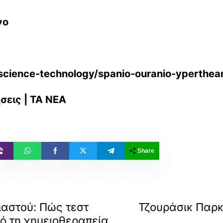
νο
science-technology/spanio-ouranio-yperthe
σεις | ΤΑ ΝΕΑ
Share
μαστού: Πώς τεστ
Τζουράσικ Παρκ
ό τη χημειοθεραπεία