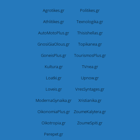
Agrotikes.gr
Politikes.gr
Athlitikes.gr
Texnologika.gr
AutoMotoPlus.gr
Thisishellas.gr
GnosiGiaOlous.gr
Topikanea.gr
GoneisPlus.gr
TourismosPlus.gr
Kultura.gr
TVnea.gr
Loatki.gr
Upnow.gr
Loveis.gr
VresSyntages.gr
ModernaGynaika.gr
Xristianika.gr
OikonomiaPlus.gr
ZoumeKalytera.gr
Oikotropia.gr
ZoumeSpiti.gr
Perepet.gr