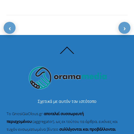
‹
›
Back
To
Top
Σχετικά με αυτόν τον ιστότοπο
Το GnosiGiaOlous.gr
αποτελεί συσσωρευτή
περιεχομένου
(aggregator), ως εκ τούτου τα άρθρα, εικόνες και
τυχόν ενσωματωμένα βίντεο
συλλέγονται και προβάλλονται