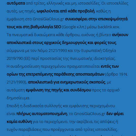
αυτόματα
από τρίτες, ελληνικές και μη, ιστοσελίδες. Οι ιστοσελίδες
αυτές, ως πηγές,
ωφελούνται από κάθε προβολή
, καθώς η
εμφάνιση στο GnosiGiaOlous.gr
συνεισφέρει στην επισκεψιμότητά
τους και στη βαθμολογία SEO
(Google κ.λπ.) μέσω backlink κοκ.
Τα πνευματικά δικαιώματα κάθε άρθρου, εικόνας ή βίντεο
ανήκουν
αποκλειστικά στους αρχικούς δημιουργούς και φορείς τους
,
σύμφωνα με τον Νόμο 2121/1993 και την Ευρωπαϊκή Οδηγία
2019/790 (ΕΕ) περί προστασίας της πνευματικής ιδιοκτησίας.
Η αναδημοσίευση περιεχομένου πραγματοποιείται
εντός των
ορίων της επιτρεπόμενης παράθεσης αποσπασμάτων
(άρθρο 19 Ν.
2121/1993),
αποκλειστικά για ενημερωτικούς σκοπούς
, με
αυτόματη
εμφάνιση της πηγής και συνδέσμου
προς το αρχικό
δημοσίευμα.
Επειδή η διαδικασία συλλογής και εμφάνισης περιεχομένου
είναι
πλήρως αυτοματοποιημένη
, το GnosiGiaOlous.gr
δεν φέρει
καμία ευθύνη
για το περιεχόμενο, την ακρίβεια, τις απόψεις ή
τυχόν παραβιάσεις που προέρχονται από τρίτες ιστοσελίδες.