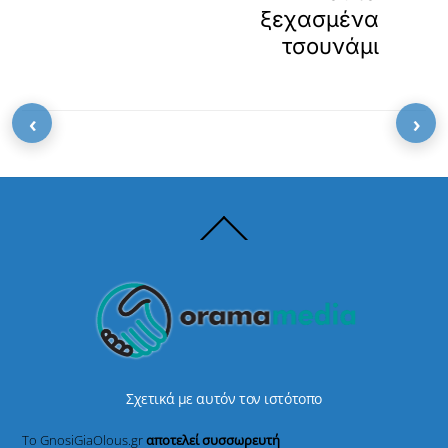
ξεχασμένα
τσουνάμι
‹
›
Back
To
Top
Σχετικά με αυτόν τον ιστότοπο
Το GnosiGiaOlous.gr
αποτελεί συσσωρευτή