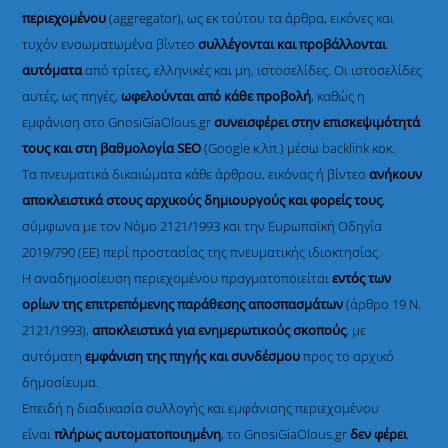
περιεχομένου
(aggregator), ως εκ τούτου τα άρθρα, εικόνες και
τυχόν ενσωματωμένα βίντεο
συλλέγονται και προβάλλονται
αυτόματα
από τρίτες, ελληνικές και μη, ιστοσελίδες. Οι ιστοσελίδες
αυτές, ως πηγές,
ωφελούνται από κάθε προβολή
, καθώς η
εμφάνιση στο GnosiGiaOlous.gr
συνεισφέρει στην επισκεψιμότητά
τους και στη βαθμολογία SEO
(Google κ.λπ.) μέσω backlink κοκ.
Τα πνευματικά δικαιώματα κάθε άρθρου, εικόνας ή βίντεο
ανήκουν
αποκλειστικά στους αρχικούς δημιουργούς και φορείς τους
,
σύμφωνα με τον Νόμο 2121/1993 και την Ευρωπαϊκή Οδηγία
2019/790 (ΕΕ) περί προστασίας της πνευματικής ιδιοκτησίας.
Η αναδημοσίευση περιεχομένου πραγματοποιείται
εντός των
ορίων της επιτρεπόμενης παράθεσης αποσπασμάτων
(άρθρο 19 Ν.
2121/1993),
αποκλειστικά για ενημερωτικούς σκοπούς
, με
αυτόματη
εμφάνιση της πηγής και συνδέσμου
προς το αρχικό
δημοσίευμα.
Επειδή η διαδικασία συλλογής και εμφάνισης περιεχομένου
είναι
πλήρως αυτοματοποιημένη
, το GnosiGiaOlous.gr
δεν φέρει