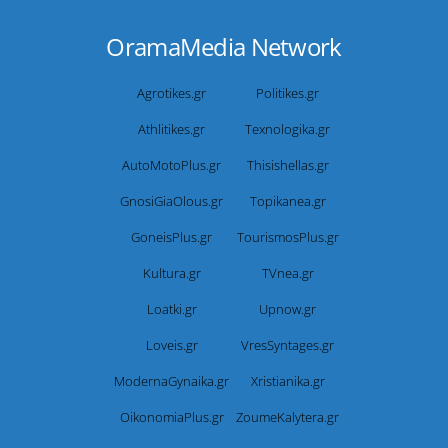
OramaMedia Network
Agrotikes.gr
Politikes.gr
Athlitikes.gr
Texnologika.gr
AutoMotoPlus.gr
Thisishellas.gr
GnosiGiaOlous.gr
Topikanea.gr
GoneisPlus.gr
TourismosPlus.gr
Kultura.gr
TVnea.gr
Loatki.gr
Upnow.gr
Loveis.gr
VresSyntages.gr
ModernaGynaika.gr
Xristianika.gr
OikonomiaPlus.gr
ZoumeKalytera.gr