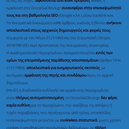
αυτές, ως πηγές,
ωφελούνται από κάθε προβολή
, καθώς η
εμφάνιση στο GnosiGiaOlous.gr
συνεισφέρει στην επισκεψιμότητά
τους και στη βαθμολογία SEO
(Google κ.λπ.) μέσω backlink κοκ.
Τα πνευματικά δικαιώματα κάθε άρθρου, εικόνας ή βίντεο
ανήκουν
αποκλειστικά στους αρχικούς δημιουργούς και φορείς τους
,
σύμφωνα με τον Νόμο 2121/1993 και την Ευρωπαϊκή Οδηγία
2019/790 (ΕΕ) περί προστασίας της πνευματικής ιδιοκτησίας.
Η αναδημοσίευση περιεχομένου πραγματοποιείται
εντός των
ορίων της επιτρεπόμενης παράθεσης αποσπασμάτων
(άρθρο 19 Ν.
2121/1993),
αποκλειστικά για ενημερωτικούς σκοπούς
, με
αυτόματη
εμφάνιση της πηγής και συνδέσμου
προς το αρχικό
δημοσίευμα.
Επειδή η διαδικασία συλλογής και εμφάνισης περιεχομένου
είναι
πλήρως αυτοματοποιημένη
, το GnosiGiaOlous.gr
δεν φέρει
καμία ευθύνη
για το περιεχόμενο, την ακρίβεια, τις απόψεις ή
τυχόν παραβιάσεις που προέρχονται από τρίτες ιστοσελίδες.
Η επισκεψιμότητα μετριέται με
cookieless στατιστικά
, χωρίς χρήση
cookies ή αποθήκευση προσωπικών δεδομένων, σε
πλήρη