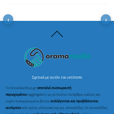
‹
›
Back
To
Top
Σχετικά με αυτόν τον ιστότοπο
Το GnosiGiaOlous.gr
αποτελεί συσσωρευτή
περιεχομένου
(aggregator), ως εκ τούτου τα άρθρα, εικόνες και
τυχόν ενσωματωμένα βίντεο
συλλέγονται και προβάλλονται
αυτόματα
από τρίτες, ελληνικές και μη, ιστοσελίδες. Οι ιστοσελίδες