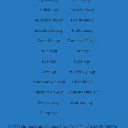
Athlitikes.gr
Texnologika.gr
AutoMotoPlus.gr
Thisishellas.gr
GnosiGiaOlous.gr
Topikanea.gr
GoneisPlus.gr
TourismosPlus.gr
Kultura.gr
TVnea.gr
Loatki.gr
Upnow.gr
Loveis.gr
VresSyntages.gr
ModernaGynaika.gr
Xristianika.gr
OikonomiaPlus.gr
ZoumeKalytera.gr
Oikotropia.gr
ZoumeSpiti.gr
Perepet.gr
© 2026
Orama Group
(Orama Group Μ.Ι.Κ.Ε.) | Α.Φ.Μ. 801086294 –