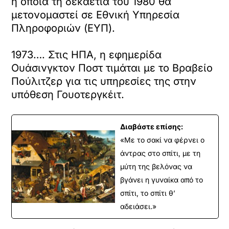
η οποία τη δεκαετία του 1980 θα
μετονομαστεί σε Εθνική Υπηρεσία
Πληροφοριών (ΕΥΠ).
1973…. Στις ΗΠΑ, η εφημερίδα
Ουάσινγκτον Ποστ τιμάται με το Βραβείο
Πούλιτζερ για τις υπηρεσίες της στην
υπόθεση Γουοτεργκέιτ.
Διαβάστε επίσης:
«Με το σακί να φέρνει ο
άντρας στο σπίτι, με τη
μύτη της βελόνας να
βγάνει η γυναίκα από το
σπίτι, το σπίτι θ’
αδειάσει.»