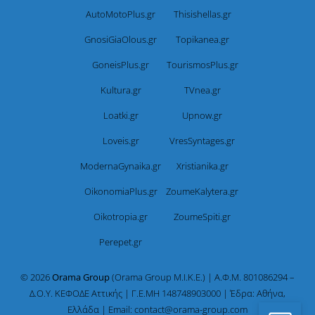
AutoMotoPlus.gr
Thisishellas.gr
GnosiGiaOlous.gr
Topikanea.gr
GoneisPlus.gr
TourismosPlus.gr
Kultura.gr
TVnea.gr
Loatki.gr
Upnow.gr
Loveis.gr
VresSyntages.gr
ModernaGynaika.gr
Xristianika.gr
OikonomiaPlus.gr
ZoumeKalytera.gr
Oikotropia.gr
ZoumeSpiti.gr
Perepet.gr
© 2026
Orama Group
(Orama Group Μ.Ι.Κ.Ε.) | Α.Φ.Μ. 801086294 –
Δ.Ο.Υ. ΚΕΦΟΔΕ Αττικής | Γ.Ε.ΜΗ 148748903000 | Έδρα: Αθήνα,
Ελλάδα | Email: contact@orama-group.com