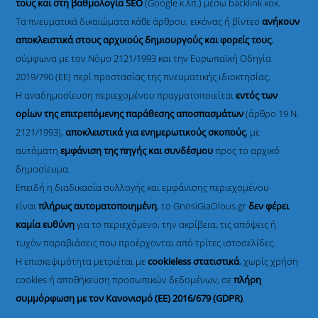
τους και στη βαθμολογία SEO
(Google κ.λπ.) μέσω backlink κοκ.
Τα πνευματικά δικαιώματα κάθε άρθρου, εικόνας ή βίντεο
ανήκουν
αποκλειστικά στους αρχικούς δημιουργούς και φορείς τους
,
σύμφωνα με τον Νόμο 2121/1993 και την Ευρωπαϊκή Οδηγία
2019/790 (ΕΕ) περί προστασίας της πνευματικής ιδιοκτησίας.
Η αναδημοσίευση περιεχομένου πραγματοποιείται
εντός των
ορίων της επιτρεπόμενης παράθεσης αποσπασμάτων
(άρθρο 19 Ν.
2121/1993),
αποκλειστικά για ενημερωτικούς σκοπούς
, με
αυτόματη
εμφάνιση της πηγής και συνδέσμου
προς το αρχικό
δημοσίευμα.
Επειδή η διαδικασία συλλογής και εμφάνισης περιεχομένου
είναι
πλήρως αυτοματοποιημένη
, το GnosiGiaOlous.gr
δεν φέρει
καμία ευθύνη
για το περιεχόμενο, την ακρίβεια, τις απόψεις ή
τυχόν παραβιάσεις που προέρχονται από τρίτες ιστοσελίδες.
Η επισκεψιμότητα μετριέται με
cookieless στατιστικά
, χωρίς χρήση
cookies ή αποθήκευση προσωπικών δεδομένων, σε
πλήρη
συμμόρφωση με τον Κανονισμό (ΕΕ) 2016/679 (GDPR)
.