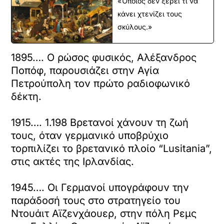
«Όποιος δεν ξέρει τι να
κάνει χτενίζει τους
σκύλους.»
1895…. Ο ρώσος φυσικός, Αλέξανδρος
Ποπόφ, παρουσιάζει στην Αγία
Πετρούπολη τον πρώτο ραδιοφωνικό
δέκτη.
1915…. 1.198 Βρετανοί χάνουν τη ζωή
τους, όταν γερμανικό υποβρύχιο
τορπιλίζει το βρετανικό πλοίο “Lusitania”,
στις ακτές της Ιρλανδίας.
1945…. Οι Γερμανοί υπογράφουν την
παράδοσή τους στο στρατηγείο του
Ντουάιτ Αϊζενχάουερ, στην πόλη Ρεμς