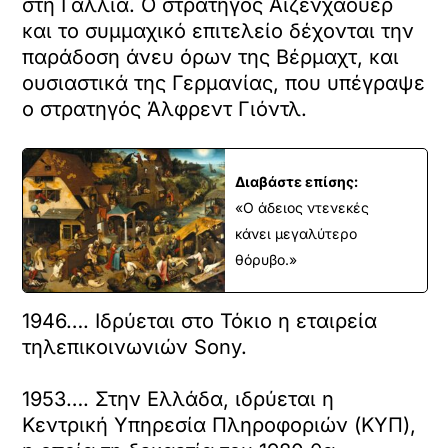
στη Γαλλία. Ο στρατηγός Αϊζενχάουερ
και το συμμαχικό επιτελείο δέχονται την
παράδοση άνευ όρων της Βέρμαχτ, και
ουσιαστικά της Γερμανίας, που υπέγραψε
ο στρατηγός Άλφρεντ Γιόντλ.
Διαβάστε επίσης:
«Ο άδειος ντενεκές
κάνει μεγαλύτερο
θόρυβο.»
1946…. Ιδρύεται στο Τόκιο η εταιρεία
τηλεπικοινωνιών Sony.
1953…. Στην Ελλάδα, ιδρύεται η
Κεντρική Υπηρεσία Πληροφοριών (ΚΥΠ),