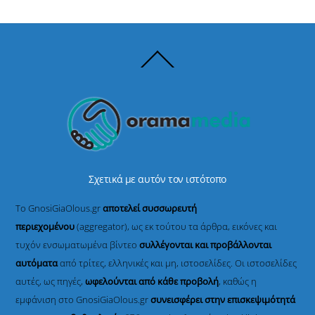
Back
To
Top
Σχετικά με αυτόν τον ιστότοπο
Το GnosiGiaOlous.gr
αποτελεί συσσωρευτή
περιεχομένου
(aggregator), ως εκ τούτου τα άρθρα, εικόνες και
τυχόν ενσωματωμένα βίντεο
συλλέγονται και προβάλλονται
αυτόματα
από τρίτες, ελληνικές και μη, ιστοσελίδες. Οι ιστοσελίδες
αυτές, ως πηγές,
ωφελούνται από κάθε προβολή
, καθώς η
εμφάνιση στο GnosiGiaOlous.gr
συνεισφέρει στην επισκεψιμότητά