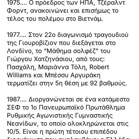
1975…. Ο πρόεδρος των ΗΠΑ, Τζέραλντ
Φορντ, ανακοινώνει και επισήμως το
τέλος του πολέμου στο Βιετνάμ.
1977…. Στον 22ο διαγωνισμό τραγουδιού
της Γιουροβίζιον που διεξάγεται στο
Λονδίνο, το “Μάθημα σολφέζ” του
Γιώργου Χατζηνάσιου, από τους:
Πασχάλη, Μαριάννα Τόλη, Robert
Williams και Μπέσσυ Αργυράκη
τερματίζει στην 5η θέση με 92 βαθμούς.
1987…. Διοργανώνεται σε ένα κατάμεστο
ΣΕΦ το 1ο Πανευρωπαϊκό Πρωτάθλημα
Ρυθμικής Αγωνιστικής Γυμναστικής
Νεανίδων, το οποίο ολοκληρώνεται στις
10/5. Είναι η πρώτη τέτοιου επιπέδου