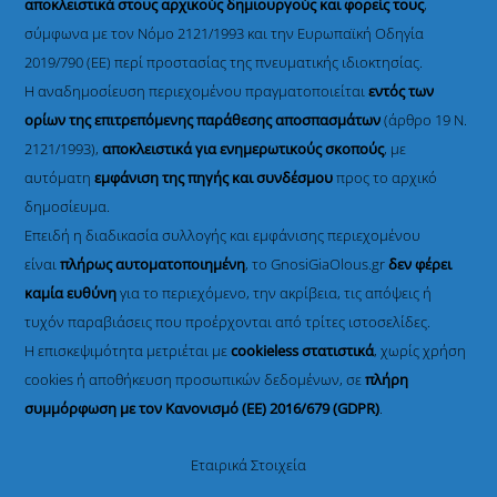
αποκλειστικά στους αρχικούς δημιουργούς και φορείς τους
,
σύμφωνα με τον Νόμο 2121/1993 και την Ευρωπαϊκή Οδηγία
2019/790 (ΕΕ) περί προστασίας της πνευματικής ιδιοκτησίας.
Η αναδημοσίευση περιεχομένου πραγματοποιείται
εντός των
ορίων της επιτρεπόμενης παράθεσης αποσπασμάτων
(άρθρο 19 Ν.
2121/1993),
αποκλειστικά για ενημερωτικούς σκοπούς
, με
αυτόματη
εμφάνιση της πηγής και συνδέσμου
προς το αρχικό
δημοσίευμα.
Επειδή η διαδικασία συλλογής και εμφάνισης περιεχομένου
είναι
πλήρως αυτοματοποιημένη
, το GnosiGiaOlous.gr
δεν φέρει
καμία ευθύνη
για το περιεχόμενο, την ακρίβεια, τις απόψεις ή
τυχόν παραβιάσεις που προέρχονται από τρίτες ιστοσελίδες.
Η επισκεψιμότητα μετριέται με
cookieless στατιστικά
, χωρίς χρήση
cookies ή αποθήκευση προσωπικών δεδομένων, σε
πλήρη
συμμόρφωση με τον Κανονισμό (ΕΕ) 2016/679 (GDPR)
.
Εταιρικά Στοιχεία