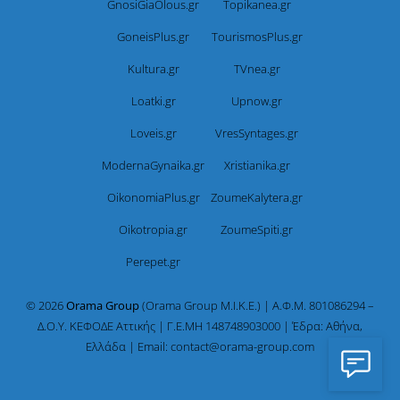
GnosiGiaOlous.gr
Topikanea.gr
GoneisPlus.gr
TourismosPlus.gr
Kultura.gr
TVnea.gr
Loatki.gr
Upnow.gr
Loveis.gr
VresSyntages.gr
ModernaGynaika.gr
Xristianika.gr
OikonomiaPlus.gr
ZoumeKalytera.gr
Oikotropia.gr
ZoumeSpiti.gr
Perepet.gr
© 2026
Orama Group
(Orama Group Μ.Ι.Κ.Ε.) | Α.Φ.Μ. 801086294 –
Δ.Ο.Υ. ΚΕΦΟΔΕ Αττικής | Γ.Ε.ΜΗ 148748903000 | Έδρα: Αθήνα,
Ελλάδα | Email: contact@orama-group.com