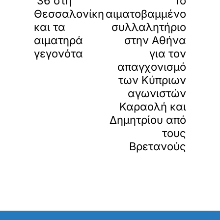
’36 στη
Το
Θεσσαλονίκη
αιματοβαμμένο
και τα
συλλαλητήριο
αιματηρά
στην Αθήνα
γεγονότα
για τον
απαγχονισμό
των Κύπριων
αγωνιστών
Καραολή και
Δημητρίου από
τους
Βρετανούς