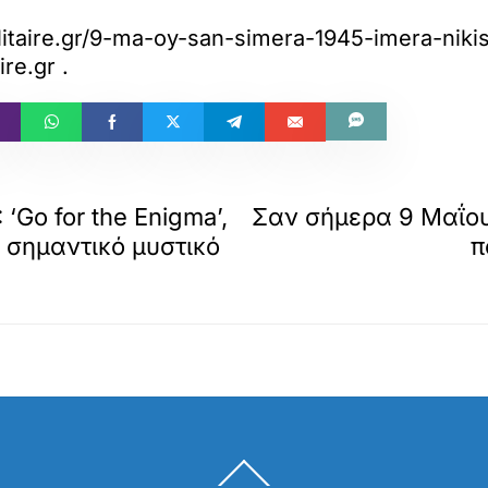
litaire.gr/9-ma-oy-san-simera-1945-imera-niki
ire.gr
.
Go for the Enigma’,
Σαν σήμερα 9 Μαΐου
ο σημαντικό μυστικό
π
Back
To