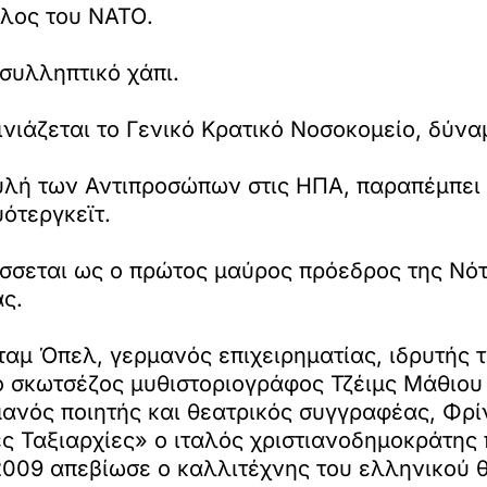
έλος του ΝΑΤΟ.
συλληπτικό χάπι.
ινιάζεται το Γενικό Κρατικό Νοσοκομείο, δύν
ουλή των Αντιπροσώπων στις ΗΠΑ, παραπέμπει 
υότεργκεϊτ.
σεται ως ο πρώτος μαύρος πρόεδρος της Νότ
ς.
ταμ Όπελ, γερμανός επιχειρηματίας, ιδρυτής
ο σκωτσέζος μυθιστοριογράφος Τζέιμς Μάθιου 
μανός ποιητής και θεατρικός συγγραφέας, Φρίν
 Ταξιαρχίες» ο ιταλός χριστιανοδημοκράτης π
009 απεβίωσε ο καλλιτέχνης του ελληνικού θ