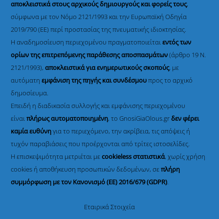
αποκλειστικά στους αρχικούς δημιουργούς και φορείς τους
,
σύμφωνα με τον Νόμο 2121/1993 και την Ευρωπαϊκή Οδηγία
2019/790 (ΕΕ) περί προστασίας της πνευματικής ιδιοκτησίας.
Η αναδημοσίευση περιεχομένου πραγματοποιείται
εντός των
ορίων της επιτρεπόμενης παράθεσης αποσπασμάτων
(άρθρο 19 Ν.
2121/1993),
αποκλειστικά για ενημερωτικούς σκοπούς
, με
αυτόματη
εμφάνιση της πηγής και συνδέσμου
προς το αρχικό
δημοσίευμα.
Επειδή η διαδικασία συλλογής και εμφάνισης περιεχομένου
είναι
πλήρως αυτοματοποιημένη
, το GnosiGiaOlous.gr
δεν φέρει
καμία ευθύνη
για το περιεχόμενο, την ακρίβεια, τις απόψεις ή
τυχόν παραβιάσεις που προέρχονται από τρίτες ιστοσελίδες.
Η επισκεψιμότητα μετριέται με
cookieless στατιστικά
, χωρίς χρήση
cookies ή αποθήκευση προσωπικών δεδομένων, σε
πλήρη
συμμόρφωση με τον Κανονισμό (ΕΕ) 2016/679 (GDPR)
.
Εταιρικά Στοιχεία