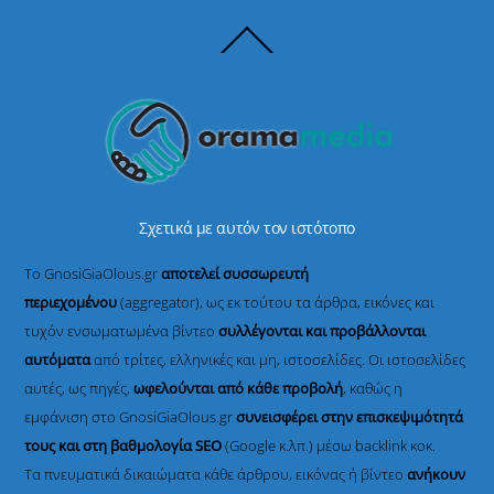
Back
To
Top
Σχετικά με αυτόν τον ιστότοπο
Το GnosiGiaOlous.gr
αποτελεί συσσωρευτή
περιεχομένου
(aggregator), ως εκ τούτου τα άρθρα, εικόνες και
τυχόν ενσωματωμένα βίντεο
συλλέγονται και προβάλλονται
αυτόματα
από τρίτες, ελληνικές και μη, ιστοσελίδες. Οι ιστοσελίδες
αυτές, ως πηγές,
ωφελούνται από κάθε προβολή
, καθώς η
εμφάνιση στο GnosiGiaOlous.gr
συνεισφέρει στην επισκεψιμότητά
τους και στη βαθμολογία SEO
(Google κ.λπ.) μέσω backlink κοκ.
Τα πνευματικά δικαιώματα κάθε άρθρου, εικόνας ή βίντεο
ανήκουν