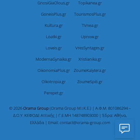
GnosiGiaOlous.gr
Topikanea.gr
GoneisPlus.gr
TourismosPlus.gr
Kultura.gr
TVnea.gr
Loatki.gr
Upnow.gr
Loveis.gr
VresSyntages.gr
ModernaGynaika.gr
Xristianika.gr
OikonomiaPlus.gr
ZoumeKalytera.gr
Oikotropia.gr
ZoumeSpiti.gr
Perepet.gr
© 2026
Orama Group
(Orama Group Μ.Ι.Κ.Ε.) | Α.Φ.Μ. 801086294 –
Δ.Ο.Υ. ΚΕΦΟΔΕ Αττικής | Γ.Ε.ΜΗ 148748903000 | Έδρα: Αθήνα,
Ελλάδα | Email: contact@orama-group.com