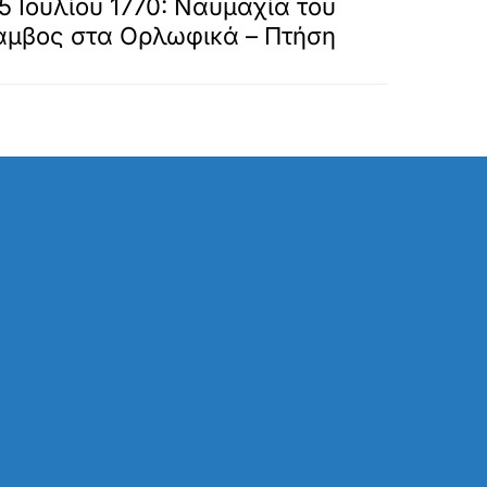
 Ιουλίου 1770: Ναυμαχία του
ίαμβος στα Ορλωφικά – Πτήση