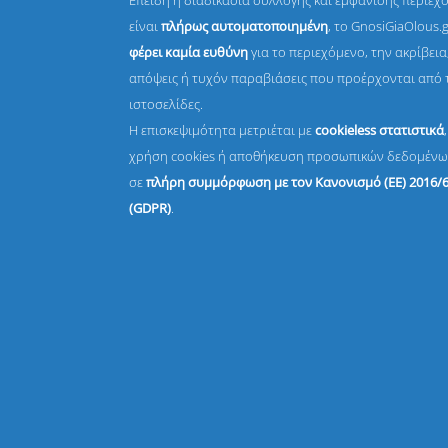
Επειδή η διαδικασία συλλογής και εμφάνισης περιεχ
είναι
πλήρως αυτοματοποιημένη
, το GnosiGiaOlous.
φέρει καμία ευθύνη
για το περιεχόμενο, την ακρίβεια,
απόψεις ή τυχόν παραβιάσεις που προέρχονται από 
ιστοσελίδες.
Η επισκεψιμότητα μετριέται με
cookieless στατιστικά
χρήση cookies ή αποθήκευση προσωπικών δεδομένω
σε
πλήρη συμμόρφωση με τον Κανονισμό (ΕΕ) 2016/
(GDPR)
.