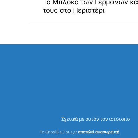
Το Μπλόκο των Γερμανών κα
τους στο Περιστέρι
Σχετικά με αυτόν τον ιστότοπο
Το GnosiGiaOlous.gr
αποτελεί συσσωρευτή