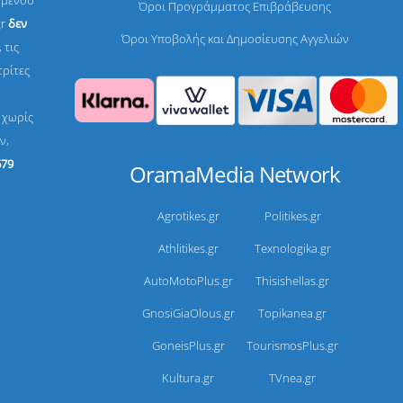
ομένου
Όροι Προγράμματος Επιβράβευσης
gr
δεν
Όροι Υποβολής και Δημοσίευσης Αγγελιών
 τις
τρίτες
, χωρίς
ν,
679
OramaMedia Network
Agrotikes.gr
Politikes.gr
Athlitikes.gr
Texnologika.gr
AutoMotoPlus.gr
Thisishellas.gr
GnosiGiaOlous.gr
Topikanea.gr
GoneisPlus.gr
TourismosPlus.gr
Kultura.gr
TVnea.gr