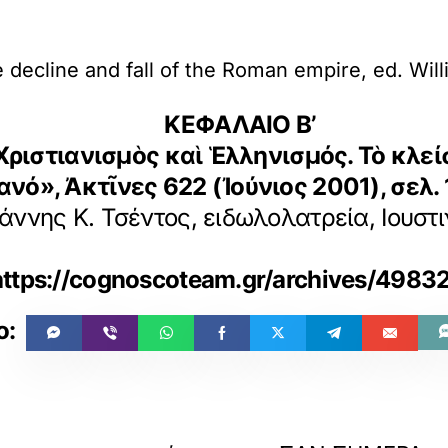
 decline and fall of the Roman empire, ed. Will
ΚΕΦΑΛΑΙΟ Β’
 «Χριστιανισμὸς καὶ Ἑλληνισμός. Τὸ κλ
ανό», Ἀκτῖνες 622 (Ἰούνιος 2001), σελ.
ιάννης Κ. Τσέντος, ειδωλολατρεία, Ιουστ
https://cognoscoteam.gr/archives/4983