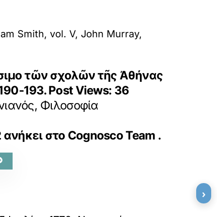
iam Smith, vol. V, John Murray,
είσιμο τῶν σχολῶν τῆς Ἀθήνας
 190-193.
Post Views:
36
ινιανός, Φιλοσοφία
2
ανήκει στο
Cognosco Team
.
›
»
ΕΠΟΜΕΝΟ