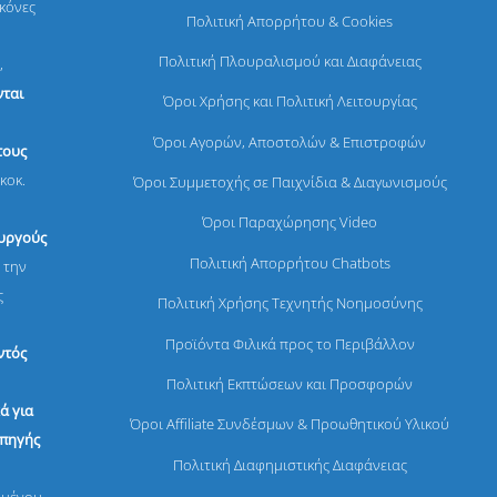
ικόνες
Πολιτική Απορρήτου & Cookies
Πολιτική Πλουραλισμού και Διαφάνειας
,
ται
Όροι Χρήσης και Πολιτική Λειτουργίας
Όροι Αγορών, Αποστολών & Επιστροφών
τους
κοκ.
Όροι Συμμετοχής σε Παιχνίδια & Διαγωνισμούς
Όροι Παραχώρησης Video
ουργούς
Πολιτική Απορρήτου Chatbots
 την
ς
Πολιτική Χρήσης Τεχνητής Νοημοσύνης
Προϊόντα Φιλικά προς το Περιβάλλον
ντός
Πολιτική Εκπτώσεων και Προσφορών
ά για
Όροι Affiliate Συνδέσμων & Προωθητικού Υλικού
 πηγής
Πολιτική Διαφημιστικής Διαφάνειας