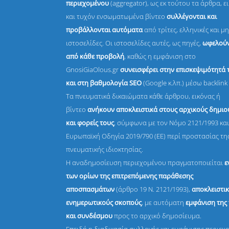
περιεχομένου
(aggregator), ως εκ τούτου τα άρθρα, ε
και τυχόν ενσωματωμένα βίντεο
συλλέγονται και
προβάλλονται αυτόματα
από τρίτες, ελληνικές και μη
ιστοσελίδες. Οι ιστοσελίδες αυτές, ως πηγές,
ωφελούν
από κάθε προβολή
, καθώς η εμφάνιση στο
GnosiGiaOlous.gr
συνεισφέρει στην επισκεψιμότητά 
και στη βαθμολογία SEO
(Google κ.λπ.) μέσω backlink 
Τα πνευματικά δικαιώματα κάθε άρθρου, εικόνας ή
βίντεο
ανήκουν αποκλειστικά στους αρχικούς δημι
και φορείς τους
, σύμφωνα με τον Νόμο 2121/1993 και
Ευρωπαϊκή Οδηγία 2019/790 (ΕΕ) περί προστασίας τη
πνευματικής ιδιοκτησίας.
Η αναδημοσίευση περιεχομένου πραγματοποιείται
ε
των ορίων της επιτρεπόμενης παράθεσης
αποσπασμάτων
(άρθρο 19 Ν. 2121/1993),
αποκλειστικ
ενημερωτικούς σκοπούς
, με αυτόματη
εμφάνιση της
και συνδέσμου
προς το αρχικό δημοσίευμα.