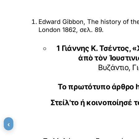
Edward Gibbon, The history of the
London 1862, σελ. 89.
1 Γιάννης Κ. Τσέντος,
ἀπὸ τὸν Ἰουστινι
Βυζάντιο, Γ
Το πρωτότυπο άρθρο
‹
«
ΠΡΟΗΓΟΥΜΕΝΟ