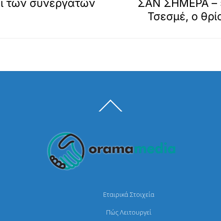
ι των συνεργατών
ΣΑΝ ΣΗΜΕΡΑ – 5
Τσεσμέ, ο θρ
Back
To
Top
Εταιρικά Στοιχεία
Πώς Λειτουργεί